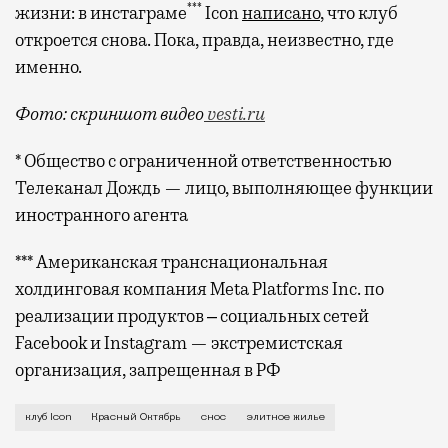
***
жизни: в инстаграме
Icon
написано
, что клуб
откроется снова. Пока, правда, неизвестно, где
именно.
Фото: скриншот видео
vesti.ru
* Общество с ограниченной ответственностью
Телеканал Дождь — лицо, выполняющее функции
иностранного агента
*** Американская транснациональная
холдинговая компания Meta Platforms Inc. по
реализации продуктов ‒ социальных сетей
Facebook и Instagram — экстремистская
организация, запрещенная в РФ
Идея о том, чтобы застроить «Красный Октябрь» жил
клуб Icon
Красный Октябрь
снос
элитное жилье