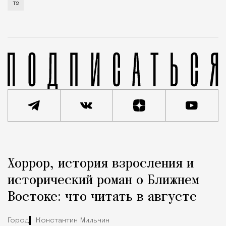
Т2 развивает решения для автомобильной отрасли и
Т2
Реклама
Редакция Москвич Mag
Хоррор, история взросления и
Город
исторический роман о Ближнем
Востоке: что читать в августе
Город
Константин Мильчин