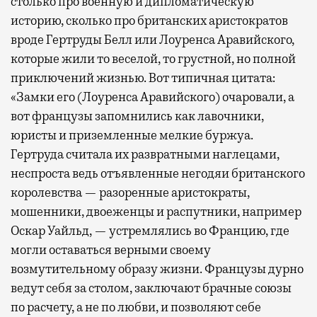
столько про военную и дипломатическую
историю, сколько про британских аристократов
вроде Гертруды Белл или Лоуренса Аравийского,
которые жили то веселой, то грустной, но полной
приключений жизнью. Вот типичная цитата:
«Замки его (Лоуренса Аравийского) очаровали, а
вот французы запомнились как лавочники,
юристы и приземленные мелкие буржуа.
Гертруда считала их развратными наглецами,
неспроста ведь отъявленные негодяи британского
королевства — разоренные аристократы,
мошенники, двоеженцы и распутники, например
Оскар Уайльд, — устремлялись во Францию, где
могли оставаться верными своему
возмутительному образу жизни. Французы дурно
ведут себя за столом, заключают брачные союзы
по расчету, а не по любви, и позволяют себе