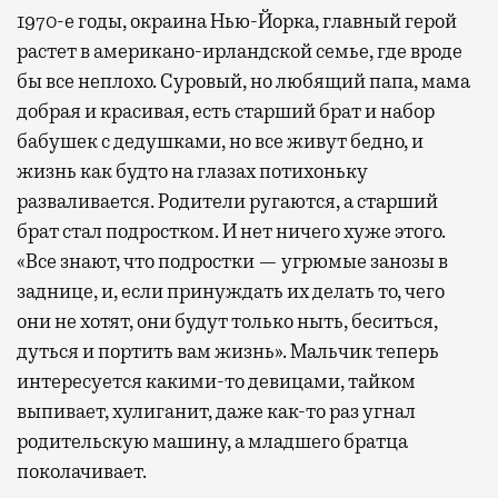
1970-е годы, окраина Нью-Йорка, главный герой
растет в американо-ирландской семье, где вроде
бы все неплохо. Суровый, но любящий папа, мама
добрая и красивая, есть старший брат и набор
бабушек с дедушками, но все живут бедно, и
жизнь как будто на глазах потихоньку
разваливается. Родители ругаются, а старший
брат стал подростком. И нет ничего хуже этого.
«Все знают, что подростки — угрюмые занозы в
заднице, и, если принуждать их делать то, чего
они не хотят, они будут только ныть, беситься,
дуться и портить вам жизнь». Мальчик теперь
интересуется какими-то девицами, тайком
выпивает, хулиганит, даже как-то раз угнал
родительскую машину, а младшего братца
поколачивает.