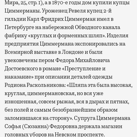
Мира, 25, стр. 1), а в 1870-е годы дом купили купцы
Циммерманы. Уроженец Ревеля купец 2-й
гильдии Карл Фридрих Циммерман имел в
Петербурге на набережной Обводного канала
фабрику «круглых и форменных шляп». Изделия
предприятия Циммермана экспонировались на
Всемирной выставке в Лондоне и были
увековечены пером Федора Михайловича
Достоевского в романе «Преступление и
наказание» при описании деталей одежды
Родиона Раскольникова: «Шляпа эта была высокая,
круглая, циммермановская, но вся уже
изношенная, совсем рыжая, вся в дырах и пятнах,
без полей и самым безобразнейшим образом
заломившаяся на сторону». Супруга Циммермана
Софья (Сюзанна) Федоровна держала магазин
головных уборов на Невском проспекте.