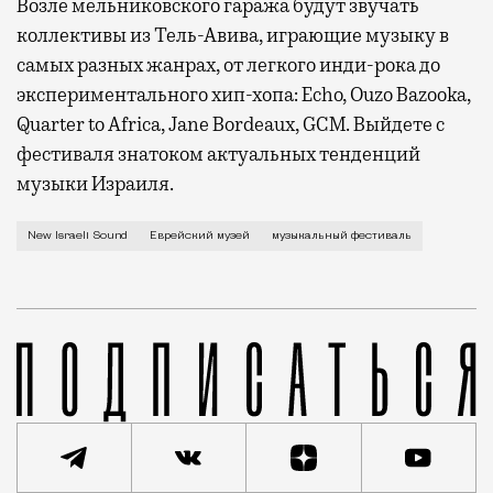
Возле мельниковского гаража будут звучать
коллективы из Тель-Авива, играющие музыку в
самых разных жанрах, от легкого инди-рока до
экспериментального хип-хопа: Echo, Ouzo Bazooka,
Quarter to Africa, Jane Bordeaux, GCM. Выйдете с
фестиваля знатоком актуальных тенденций
музыки Израиля.
В это воскресенье погода будет отвратительная. И с
New Israeli Sound
Еврейский музей
музыкальный фестиваль