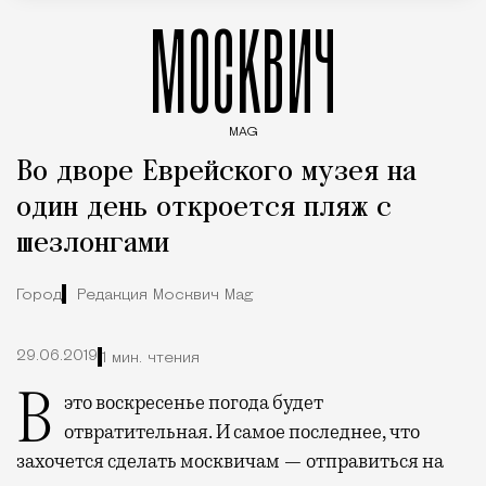
МОСКВИЧ
MAG
Введите ключевые слова для поиска статей
Во дворе Еврейского музея на
один день откроется пляж с
шезлонгами
Город
Редакция Москвич Mag
29.06.2019
1 мин. чтения
В это воскресенье погода будет
отвратительная. И самое последнее, что
захочется сделать москвичам — отправиться на