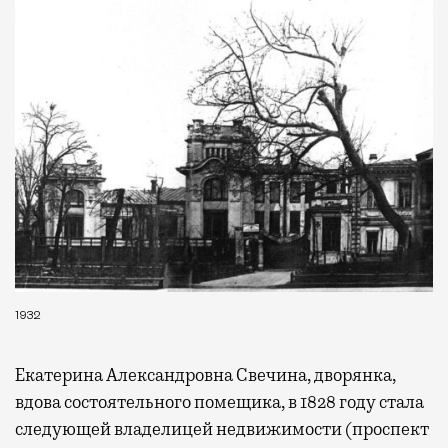
выпить кофе, наблюдая сквозь панорамные
окна за тем, как взлетают и садятся
самолеты. В Москве нет недостатка
в лаунжах. В аэропортах их обычно
несколько — в разных зонах воздушных
гаваней. На некоторых вокзалах — тоже.
Лаунжи доступны на Ленинградском,
Павелецком, Казанском, Ярославском
и Курском вокзалах.
Попасть в бизнес-залы
могут держатели карт Mir Supreme. Причем
не только в столице. Всего доступно более
1000 бизнес-залов по всему миру.
1932
Екатерина Александровна Свечина, дворянка,
вдова состоятельного помещика, в 1828 году стала
следующей владелицей недвижимости (проспект