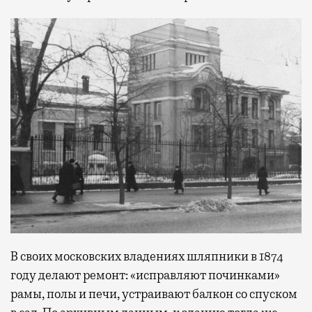
В своих московских владениях шляпники в 1874
году делают ремонт: «исправляют починками»
рамы, полы и печи, устраивают балкон со спуском