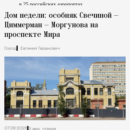
в 25 российских аэропортах.
Tcпециальный проектКаждый москвич знает — отпуск нач
Дом недели: особняк Свечиной —
Циммерман — Моргунова на
проспекте Мира
Город
Евгения Гершкович
07.08.2026
3 мин. чтения