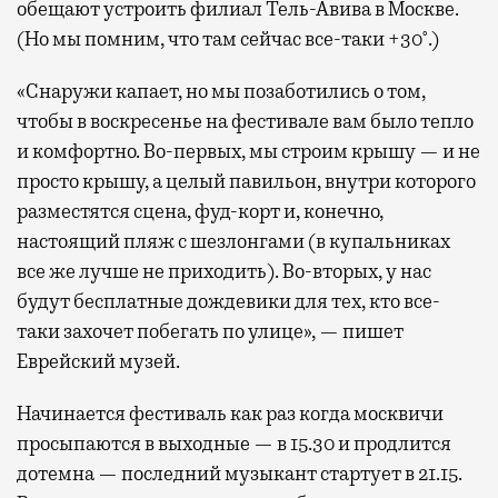
обещают устроить филиал Тель-Авива в Москве.
(Но мы помним, что там сейчас все-таки +30°.)
«Снаружи капает, но мы позаботились о том,
чтобы в воскресенье на фестивале вам было тепло
и комфортно. Во-первых, мы строим крышу — и не
просто крышу, а целый павильон, внутри которого
разместятся сцена, фуд-корт и, конечно,
настоящий пляж с шезлонгами (в купальниках
все же лучше не приходить). Во-вторых, у нас
будут бесплатные дождевики для тех, кто все-
таки захочет побегать по улице», — пишет
Еврейский музей.
Начинается фестиваль как раз когда москвичи
просыпаются в выходные — в 15.30 и продлится
дотемна — последний музыкант стартует в 21.15.