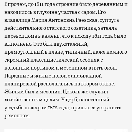
Впрочем, до 1811 года строение было деревянным и
находилось в глубине участка с садом. Его
владелица Мария Антоновна Раевская, супруга
действительного статского советника, затеяла
перевод дома в камень, что к исходу 1811 года было
выполнено. Это был двухэтажный,
Современный путешественник часто берет
прямоугольный в плане, типичный, даже немного
с собой не только чемодан, но и ноутбук.
скромный классицистический особняк с
А ожидание рейса все чаще превращается
колонным портиком и мезонином в пять окон.
не в потерянное время, а в возможность
Парадные и жилые покои с анфиладной
спокойно закончить дела или спланировать
планировкой располагались на втором этаже.
активности в путешествии, например
Жилым был и мезонин. Цоколь же служил
забронировать нужные билеты и рестораны.
хозяйственным целям. Ущерб, нанесенный
усадьбе пожаром 1812 года, пришлось устранять
ремонтом.
Бизнес-зал становится местом, где можно
провести переговоры, поработать или просто