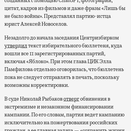
созданных с помощью ChatGPT, фотографий,
цитат, кадров из фильмов и даже фразы «Лишь бы
не было войны». Представлял партию-истца
юрист Алексей Новоселов.
Незадолго до начала заседания Центризбирком
утвердил
текст избирательного бюллетеня, куда
вошли все 11 зарегистрированных партий,
включая «Яблоко». При этом глава ЦИК Элла
Памфилова отдельно оговорилась, что бюллетень
пока не следует отправлять в печать, поскольку
возможны корректировки.
В суде Николай Рыбаков
отверг
обвинения в
экстремизме и незаконном финансировании
кампании. По его словам, партия ведет кампанию
исключительно на пожертвования российских
граждан, а ее главная задача — «сохранить жизни