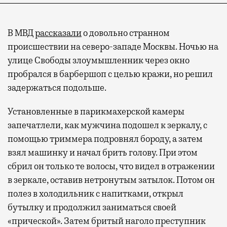
В МВД
рассказали
о довольно странном
происшествии на северо-западе Москвы. Ночью на
улице Свободы злоумышленник через окно
пробрался в барбершоп с целью кражи, но решил
задержаться подольше.
Установленные в парикмахерской камеры
запечатлели, как мужчина подошел к зеркалу, с
помощью триммера подровнял бороду, а затем
взял машинку и начал брить голову. При этом
сбрил он только те волосы, что видел в отражении
в зеркале, оставив нетронутым затылок. Потом он
полез в холодильник с напитками, открыл
бутылку и продолжил заниматься своей
«прической». Затем бритый наголо преступник