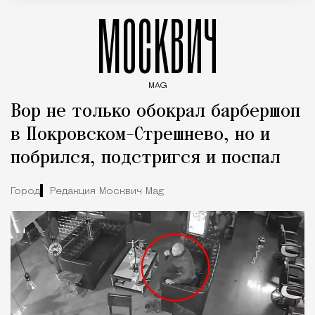
МОСКВИЧ
MAG
Введите ключевые слова для поиска статей
Вор не только обокрал барбершоп
в Покровском-Стрешнево, но и
побрился, подстригся и поспал
Город
Редакция Москвич Mag