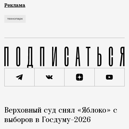
Рекламные кампании техники редко выходят за рамк
Реклама
технопарк
Реклама
Редакция Москвич Mag
Верховный суд снял «Яблоко» с
Город
выборов в Госдуму-2026