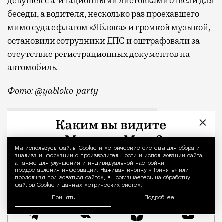
девушек с агитационными листовками отвели для
беседы, а водителя, несколько раз проехавшего
мимо суда с флагом «Яблока» и громкой музыкой,
остановили сотрудники ДПС и оштрафовали за
отсутствие регистрационных документов на
автомобиль.
Фото: @yabloko_party
Таким образом, суд удовлетворил иск партии «Роди
Верховный суд
выборы в Госдуму
партия Яблоко
×
Мы используем файлы Сookie и метрические системы для сбора и
Уведомление 
анализа информации о производительности и использовании сайта,
а также для улучшения и индивидуальной настройки
предоставления информации. Нажимая кнопку «Принять» или
продолжая пользоваться сайтом, вы соглашаетесь на обработку
файлов Cookie и данных метрических систем.
Принять
Подробнее