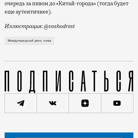
очередь за пивом до «Китай-города» (тогда будет
еще аутентичнее).
Иллюстрация: @voshodrest
Завтра отмечается Международный день пива (он прих
Международный день пива
Новость
Николай Спиридонов