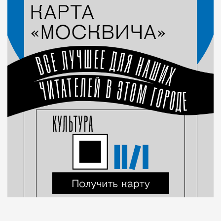
Город