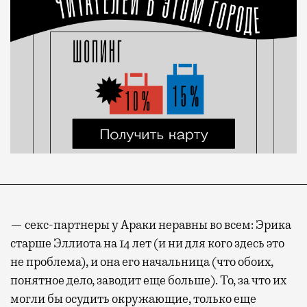
— секс-партнеры у Араки неравны во всем: Эрика
старше Эллиота на 14 лет (и ни для кого здесь это
не проблема), и она его начальница (что обоих,
понятное дело, заводит еще больше). То, за что их
могли бы осудить окружающие, только еще