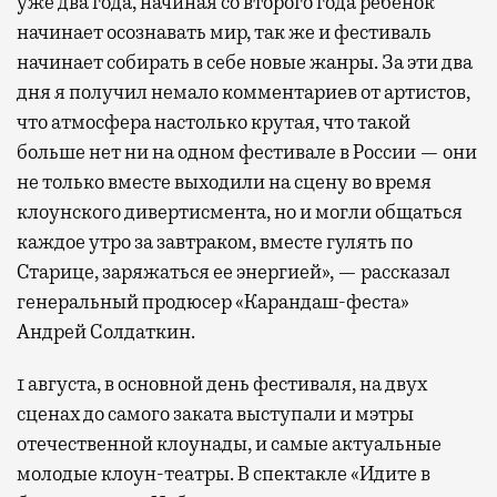
уже два года, начиная со второго года ребенок
начинает осознавать мир, так же и фестиваль
начинает собирать в себе новые жанры. За эти два
дня я получил немало комментариев от артистов,
что атмосфера настолько крутая, что такой
больше нет ни на одном фестивале в России — они
не только вместе выходили на сцену во время
клоунского дивертисмента, но и могли общаться
каждое утро за завтраком, вместе гулять по
Старице, заряжаться ее энергией», — рассказал
генеральный продюсер «Карандаш-феста»
Андрей Солдаткин.
1 августа, в основной день фестиваля, на двух
сценах до самого заката выступали и мэтры
отечественной клоунады, и самые актуальные
молодые клоун-театры. В спектакле «Идите в