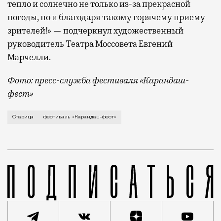
тепло и солнечно не только из-за прекрасной
погоды, но и благодаря такому горячему приему
зрителей!» — подчеркнул художественный
руководитель Театра Моссовета Евгений
Марчелли.
Фото: пресс-служба фестиваля «Карандаш-
фест»
В минувший уикенд маленькая Старица в Тверской об
Старица
фестиваль «Карандаш-фест»