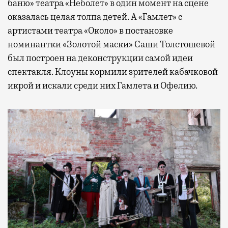
баню» театра «Неболет» в один момент на сцене
оказалась целая толпа детей. А «Гамлет» с
артистами театра «Около» в постановке
номинантки «Золотой маски» Саши Толстошевой
был построен на деконструкции самой идеи
спектакля. Клоуны кормили зрителей кабачковой
икрой и искали среди них Гамлета и Офелию.