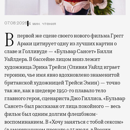
07.08.2026
4 мин. чтения
В первой же сцене своего нового фильма Грегг
Араки цитирует одну из лучших картин о
славе и Голливуде — «Бульвар Сансет» Билли
Уайлдера. В бассейне лицом вниз лежит
художница Эрика Трейси (Оливия Уайлд играет
героиню, чье имя явно вдохновлено знаменитой
британской художницей Трейси Эмин) — точно
так же, как в шедевре 1950-го плавало тело
главного героя, сценариста Джо Гиллиса. «Бульвар
Сансет» был рассказан от лица покойного — весь
фильм был одним долгим флешбэком-
воспоминанием. В «Хочу заняться с тобой сексом»
(в американском прокате с 31 июля, в России