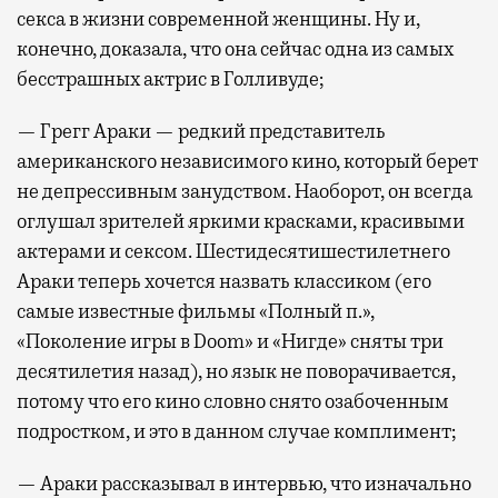
секса в жизни современной женщины. Ну и,
конечно, доказала, что она сейчас одна из самых
бесстрашных актрис в Голливуде;
— Грегг Араки — редкий представитель
американского независимого кино, который берет
не депрессивным занудством. Наоборот, он всегда
оглушал зрителей яркими красками, красивыми
актерами и сексом. Шестидесятишестилетнего
Араки теперь хочется назвать классиком (его
самые известные фильмы «Полный п.»,
«Поколение игры в Doom» и «Нигде» сняты три
десятилетия назад), но язык не поворачивается,
потому что его кино словно снято озабоченным
подростком, и это в данном случае комплимент;
— Араки рассказывал в интервью, что изначально