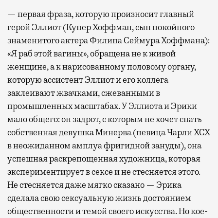
— первая фраза, которую произносит главный
герой Эллиот (Купер Хоффман, сын покойного
знаменитого актера Филипа Сеймура Хоффмана):
«Я раб этой вагины», обращена не к живой
женщине, а к нарисованному половому органу,
которую ассистент Эллиот и его коллега
заклеивают жвачками, сжеванными в
промышленных масштабах. У Эллиота и Эрики
мало общего: он задрот, с которым не хочет спать
собственная девушка Минерва (певица Чарли XCX
в неожиданном амплуа фригидной зануды), она
успешная раскрепощенная художница, которая
экспериментирует в сексе и не стесняется этого.
Не стесняется даже мягко сказано — Эрика
сделала свою сексуальную жизнь достоянием
общественности и темой своего искусства. Но кое-