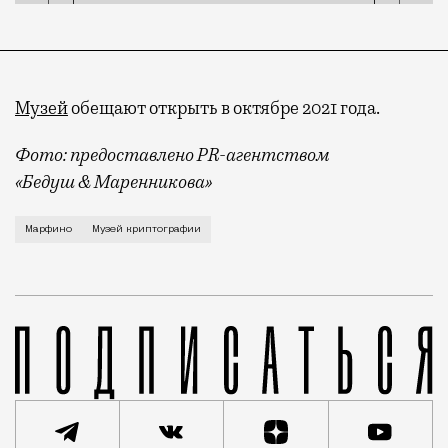
Музей
обещают открыть в октябре 2021 года.
Фото: предоставлено PR-агентством
«Бедуш & Маренникова»
Название «музей криптографии» звучит как-то слиш
Марфино
Музей криптографии