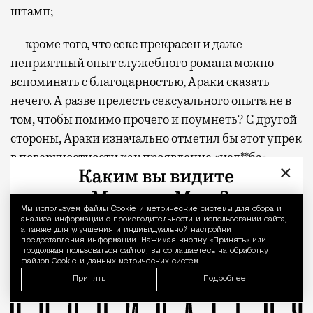
штамп;
— кроме того, что секс прекрасен и даже
неприятный опыт служебного романа можно
вспоминать с благодарностью, Араки сказать
нечего. А разве прелесть сексуального опыта не в
том, чтобы помимо прочего и поумнеть? С другой
стороны, Араки изначально отметил бы этот упрек
в поверхностности как проявление «нед**ба».
×
Фото: Magnolia Pictures
Мы используем файлы Сookie и метрические системы для сбора и
Уведомление 
В первой же сцене своего нового фильма Грегг Арак
анализа информации о производительности и использовании сайта,
Грегг Араки
Купер Хоффман
новые фильмы
Оливия Уайлд
а также для улучшения и индивидуальной настройки
предоставления информации. Нажимая кнопку «Принять» или
Хочу заняться с тобой сексом
Чарли XCX
продолжая пользоваться сайтом, вы соглашаетесь на обработку
файлов Cookie и данных метрических систем.
Принять
Подробнее