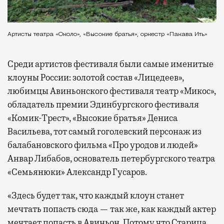
Артисты театра «Около», «Высокие братья», оркестр «Пакава Ить»
Среди артистов фестиваля были самые именитые
клоуны России: золотой состав «Лицедеев»,
любимцы Авиньонского фестиваля театр «Микос»,
обладатель премии Эдинбургского фестиваля
«Комик-Трест», «Высокие братья» Дениса
Васильева, тот самый гоголевский персонаж из
балабановского фильма «Про уродов и людей»
Анвар Либабов, основатель петербургского театра
«Семьянюки» Александр Гусаров.
«Здесь будет так, что каждый клоун станет
мечтать попасть сюда — так же, как каждый актер
мечтает попасть в Авиньон. Потому что Старица