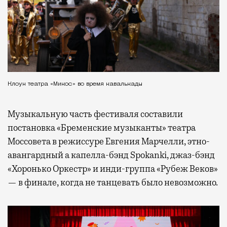
Клоун театра «Микос» во время кавалькады
Музыкальную часть фестиваля составили
постановка «Бременские музыканты» театра
Моссовета в режиссуре Евгения Марчелли, этно-
авангардный а капелла-бэнд Spokanki, джаз-бэнд
«Хоронько Оркестр» и инди-группа «Рубеж Веков»
— в финале, когда не танцевать было невозможно.