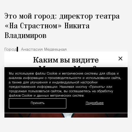
Это мой город: директор театра
«На Страстном» Никита
Владимиров
Город
Анастасия Медвецкая
×
Мы используем файлы Сookie и метрические системы для сбора и
Уведомление 
анализа информации о производительности и использовании сайта,
а также для улучшения и индивидуальной настройки
предоставления информации. Нажимая кнопку «Принять» или
продолжая пользоваться сайтом, вы соглашаетесь на обработку
файлов Cookie и данных метрических систем.
Принять
Подробнее
08.08.2026
7 мин. чтения