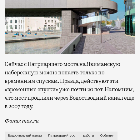
Сейчас с Патриаршего моста на Якиманскую
набережную можно попасть только по
временным спускам. Правда, действуют эти
«временные спуски» уже почти 20 лет. Напомним,
что мост продлили через Водоотводный канал еще
в 2007 году.
Фото: mos.ru
Долгожданный сход будет выполнен в цилиндрическо
Водоотводный канал
Патриарший мост
работы
Собянин