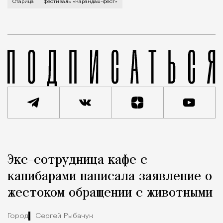
В минувший уикенд маленькая Старица в Тверской об
Старица
фестиваль «Карандаш-фест»
Реклама
Редакция Москвич Mag
Экс-сотрудница кафе с
Город
капибарами написала заявление о
жестоком обращении с животными
Город
Сергей Рыбачук