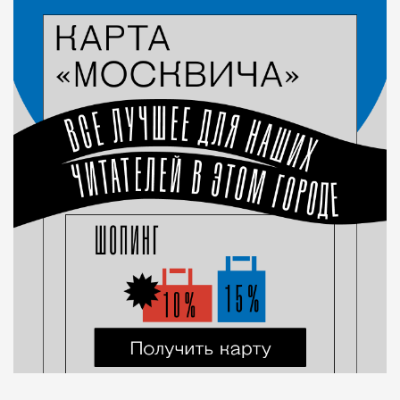
Город