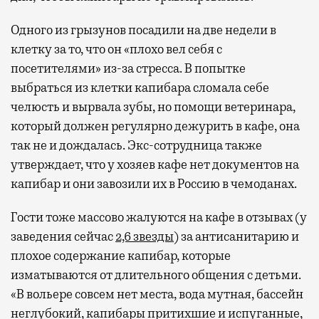
Одного из грызунов посадили на две недели в
клетку за то, что он «плохо вел себя с
посетителями» из-за стресса. В попытке
выбраться из клетки капибара сломала себе
челюсть и вырвала зубы, но помощи ветеринара,
который должен регулярно дежурить в кафе, она
так не и дождалась. Экс-сотрудница также
утверждает, что у хозяев кафе нет документов на
капибар и они завозили их в Россию в чемоданах.
Гости тоже массово жалуются на кафе в отзывах (у
заведения сейчас
2,6 звезды
) за антисанитарию и
плохое содержание капибар, которые
изматываются от длительного общения с детьми.
«В вольере совсем нет места, вода мутная, бассейн
неглубокий, капибары притихшие и испуганные,