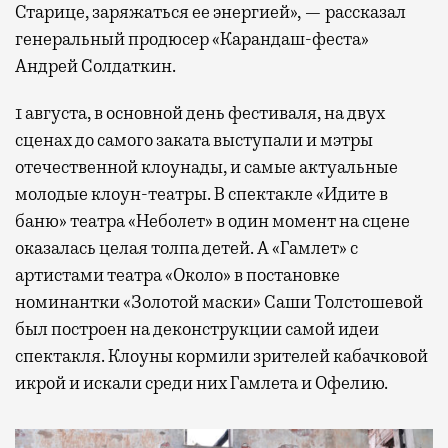
Старице, заряжаться ее энергией», — рассказал
генеральный продюсер «Карандаш-феста»
Андрей Солдаткин.
1 августа, в основной день фестиваля, на двух
сценах до самого заката выступали и мэтры
отечественной клоунады, и самые актуальные
молодые клоун-театры. В спектакле «Идите в
баню» театра «Неболет» в один момент на сцене
оказалась целая толпа детей. А «Гамлет» с
артистами театра «Около» в постановке
номинантки «Золотой маски» Саши Толстошевой
был построен на деконструкции самой идеи
спектакля. Клоуны кормили зрителей кабачковой
икрой и искали среди них Гамлета и Офелию.