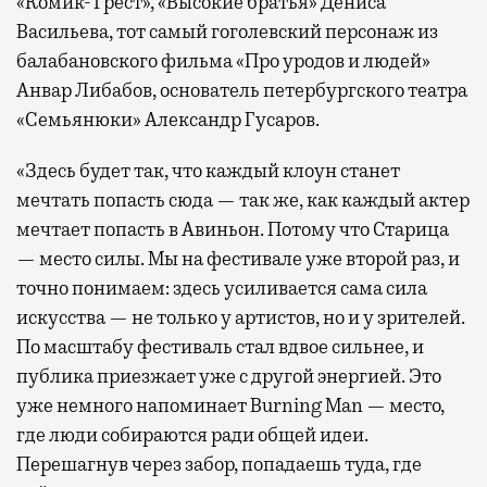
«Комик-Трест», «Высокие братья» Дениса
Васильева, тот самый гоголевский персонаж из
балабановского фильма «Про уродов и людей»
Анвар Либабов, основатель петербургского театра
«Семьянюки» Александр Гусаров.
«Здесь будет так, что каждый клоун станет
мечтать попасть сюда — так же, как каждый актер
мечтает попасть в Авиньон. Потому что Старица
— место силы. Мы на фестивале уже второй раз, и
точно понимаем: здесь усиливается сама сила
искусства — не только у артистов, но и у зрителей.
По масштабу фестиваль стал вдвое сильнее, и
публика приезжает уже с другой энергией. Это
уже немного напоминает Burning Man — место,
где люди собираются ради общей идеи.
Перешагнув через забор, попадаешь туда, где