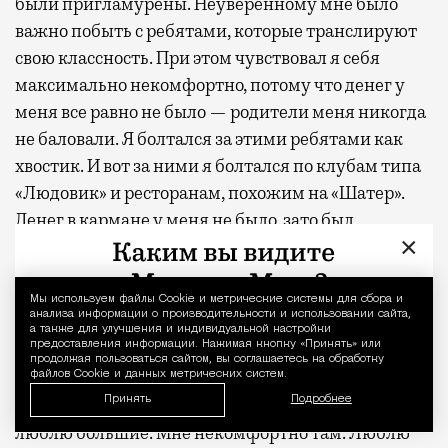
были пригламурены. Неуверенному мне было
важно побыть с ребятами, которые транслируют
свою классность. При этом чувствовал я себя
максимально некомфортно, потому что денег у
меня все равно не было — родители меня никогда
не баловали. Я болтался за этими ребятами как
хвостик. И вот за ними я болтался по клубам типа
«Людовик» и ресторанам, похожим на «Шатер».
Денег в кармане у меня не было, зато был
×
страшный дискомфорт. С тех пор тусовочные
места не мое.
Мы используем файлы Сookie и метрические системы для сбора и
Уведомление 
анализа информации о производительности и использовании сайта,
Нелюбимые районы…
а также для улучшения и индивидуальной настройки
предоставления информации. Нажимая кнопку «Принять» или
продолжая пользоваться сайтом, вы соглашаетесь на обработку
Мне не нравится все глобальное, где надо далеко
файлов Cookie и данных метрических систем.
Принять
Подробнее
из конца в конец идти. Я и магазины тоже не
люблю большие. Мне некомфортно там. Люблю