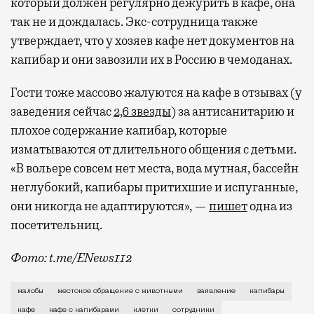
который должен регулярно дежурить в кафе, она
так не и дождалась. Экс-сотрудница также
утверждает, что у хозяев кафе нет документов на
капибар и они завозили их в Россию в чемоданах.
Гости тоже массово жалуются на кафе в отзывах (у
заведения сейчас
2,6 звезды
) за антисанитарию и
плохое содержание капибар, которые
изматываются от длительного общения с детьми.
«В вольере совсем нет места, вода мутная, бассейн
неглубокий, капибары притихшие и испуганные,
они никогда не адаптируются», —
пишет
одна из
посетительниц.
Фото: t.me/ENews112
С момента открытия нового контактного кафе с капи
жалобы
жестокое обращение с животными
заявление
капибары
кафе
кафе с капибарами
клетки
сотрудники