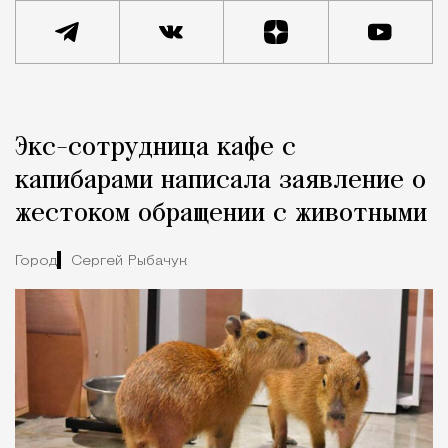
Реклама
Редакция Москвич Mag
Экс-сотрудница кафе с
Город
капибарами написала заявление о
жестоком обращении с животными
Город
Сергей Рыбачук