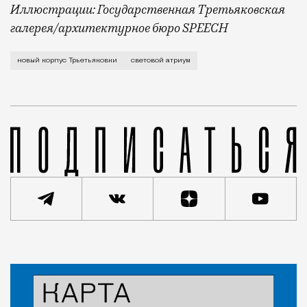
Иллюстрации: Государственная Третьяковская
галерея/архитектурное бюро SPEECH
Архитекторы обещают шикарный панорамный вид на К
новый корпус Трьетьяковки
световой атриум
Статья
Редакция Москвич Mag
Город