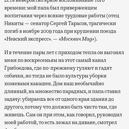
времени: мой папа был приверженцем
воспитания через всякие трудовые работы (отец
Никиты — сенатор Сергей Тарасов, трагически
погиб в ноябре 2009 года при крушении поезда
«Невский экспресс». —
«Москвич Mag»
).
И в течение пары лет с приходом тепла он выгонял
меня по воскресеньям на этот самый канал
Грибоедова, где по-прежнему гуляют и гадят
собачки, но тогда не было культуры уборки
хозяевами какашек. Дом наш необычайно
длинный, на множество парадных, и папа ставил
задачу: убираешь все от одного края здания до
другого, потому что должно быть чисто там, где
живешь. Сам он при этом, как говорил, руководил
моей работой, то есть лежал на диване, смотрел