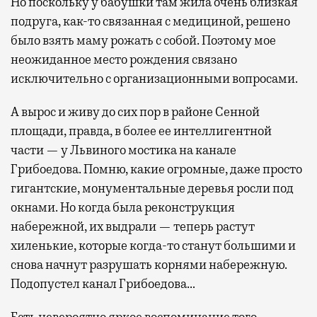
Но поскольку у бабушки там жила очень близкая
подруга, как-то связанная с медициной, решено
было взять маму рожать с собой. Поэтому мое
неожиданное место рождения связано
исключительно с организационными вопросами.
А вырос и живу до сих пор в районе Сенной
площади, правда, в более ее интеллигентной
части — у Львиного мостика на канале
Грибоедова. Помню, какие огромные, даже просто
гигантские, монументальные деревья росли под
окнами. Но когда была реконструкция
набережной, их выдрали — теперь растут
хиленькие, которые когда-то станут большими и
снова начнут разрушать корнями набережную.
Подопустел канал Грибоедова…
Есть невероятно яркое воспоминание того