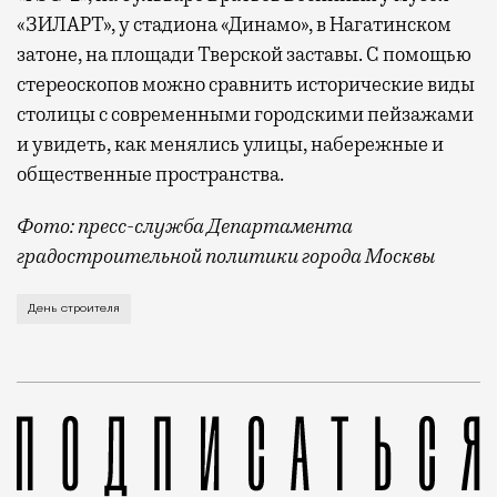
«ЗИЛАРТ», у стадиона «Динамо», в Нагатинском
затоне, на площади Тверской заставы. С помощью
стереоскопов можно сравнить исторические виды
столицы с современными городскими пейзажами
и увидеть, как менялись улицы, набережные и
общественные пространства.
Фото: пресс-служба Департамента
градостроительной политики города Москвы
В этом году профессиональный праздник День строи
День строителя