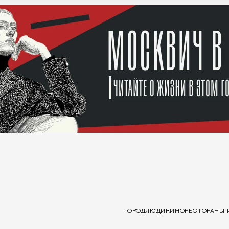
ГОРОД
ЛЮДИ
КИНО
РЕСТОРАНЫ 