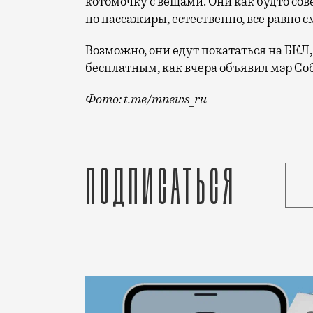
котомочку с вещами. Они как будто сов
но пассажиры, естественно, все равно 
Возможно, они едут покататься на БКЛ,
бесплатным, как вчера
объявил
мэр Со
Фото: t.me/mnews_ru
Фотографию, на которой люди в ростовы
Подписаться
Статья
Редакция Москвич Mag
Город