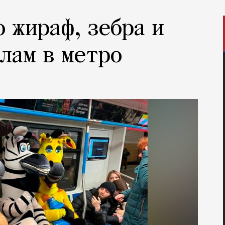
о жираф, зебра и
елам в метро