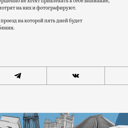
ершенно не хотят привлекать к себе внимание,
смотрят на них и фотографируют.
 проезд на которой пять дней будет
бянин.
х костюмах жирафа, зебры и лося едут в вагоне метро