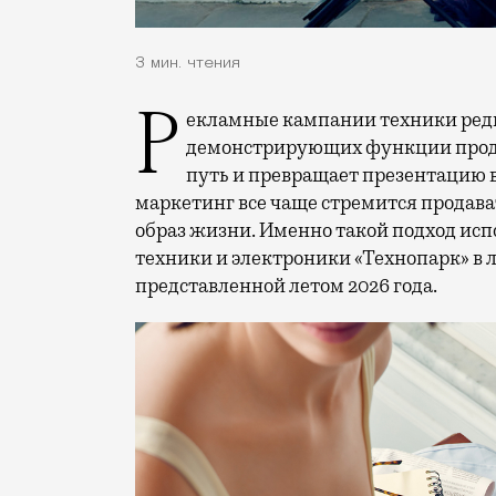
3 мин. чтения
Рекламные кампании техники редко выходят за рамки привычных съемок,
демонстрирующих функции проду
путь и превращает презентацию 
маркетинг все чаще стремится продава
образ жизни. Именно такой подход исп
техники и электроники «Технопарк» в
представленной летом 2026 года.