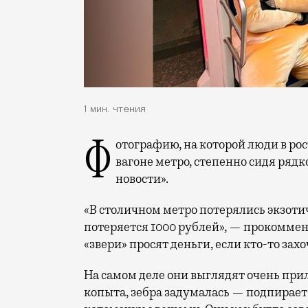
1 мин. чтения
Фотографию, на которой люди в ростовых костюмах жирафа, зебры и лося едут в
вагоне метро, степенно сидя рядк
новости».
«В столичном метро потерялись экзоти
потеряется 1000 рублей», — прокоммент
«звери» просят деньги, если кто-то зах
На самом деле они выглядят очень прил
копыта, зебра задумалась — подпирает