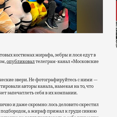
ом,
опубликовал
телеграм-канал «Московские
ческие звери. Не фотографируйтесь с ними —
ировали авторы канала, намекая на то, что
очет запечатлеть себя в их компании.
ично и даже скромно: лось деловито скрестил
 подбородок, а жираф прижал к груди синюю