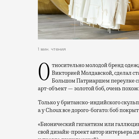
1 мин. чтения
Относительно молодой бренд одежды Choux («Чукс»), основанный в 2021 году
Викторией Молдавской, сделал ста
Большом Патриаршем переулке сво
арт-объект — золотой боб, очень похо
Только у британско-индийского скуль
а у Choux все дорого-богато: боб покры
«Бионический гигантизм или галлюци
свой дизайн-проект автор интерьера д