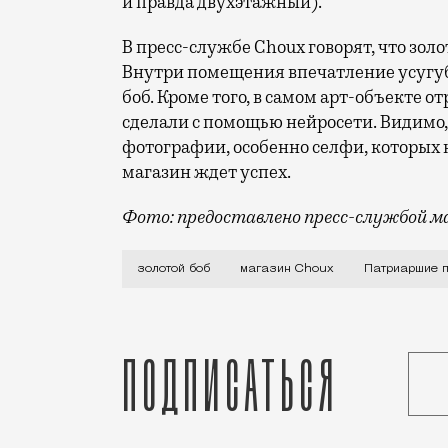
и правда двухэтажный).
В пресс-службе Choux говорят, что золо
Внутри помещения впечатление усугуб
боб. Кроме того, в самом арт-объекте о
сделали с помощью нейросети. Видимо
фотографии, особенно селфи, которых 
магазин ждет успех.
Фото: предоставлено пресс-службой м
Относительно молодой бренд одежды Cho
золотой боб
магазин Choux
Патриаршие 
Подписаться