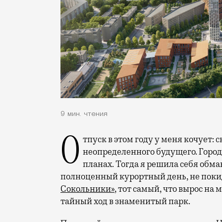
9 мин. чтения
Отпуск в этом году у меня кочует: сначала переехал на август, потом в область
неопределенного будущего. Город
планах. Тогда я решила себя обм
полноценный курортный день, не покид
Сокольники»
, тот самый, что вырос на
тайный ход в знаменитый парк.