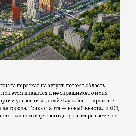
 при этом плавится и не спрашивает о моих
ануть и устроить модный staycation — прожить
ая города. Точка старта — новый квартал
«КОД
 месте бывшего грузового двора и открывает свой