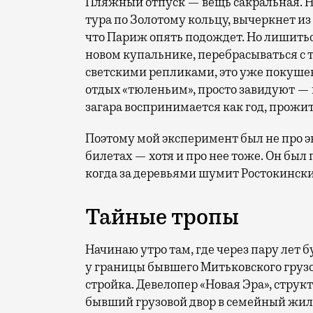
Пляжный отпуск — вещь сакральная. Н
тура по Золотому кольцу, вычеркнет из
что Париж опять подождет. Но лишиться
новом купальнике, перебрасываться с
светскими репликами, это уже покушени
отдых «тюленьим», просто завидуют — 
загара воспринимается как год, прожит
Поэтому мой эксперимент был не про э
билетах — хотя и про нее тоже. Он был п
когда за деревьями шумит Ростокински
Тайные тропы
Начинаю утро там, где через пару лет
у границы бывшего Митьковского грузо
стройка. Девелопер «Новая Эра», стр
бывший грузовой двор в семейный жило