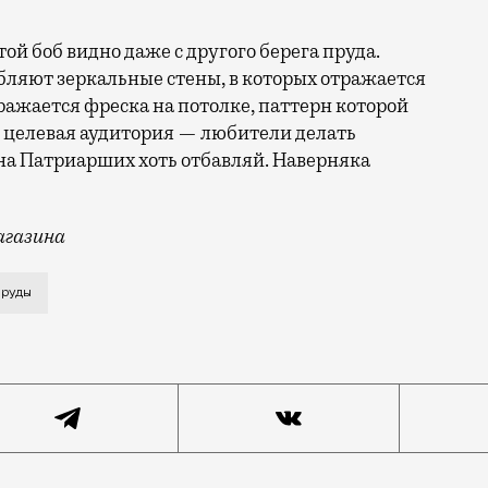
той боб видно даже с другого берега пруда.
ляют зеркальные стены, в которых отражается
тражается фреска на потолке, паттерн которой
, целевая аудитория — любители делать
на Патриарших хоть отбавляй. Наверняка
агазина
ux («Чукс»), основанный в 2021 году Викторией Молд
пруды