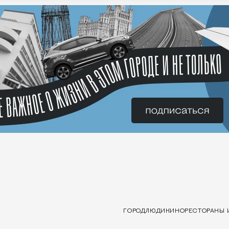
ГОРОД
ЛЮДИ
КИНО
РЕСТОРАНЫ 