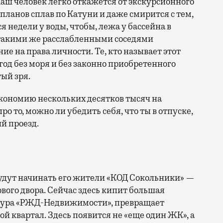
аш человек легко откажется от экскурсионного
 планов сплав по Катуни и даже смирится с тем,
 недели у воды, чтобы, лежа у бассейна в
 такими же расслабленными соседями
е на права личности. Те, кто называет этот
год без моря и без законно приобретенного
ый зря.
кономию нескольких десятков тысяч на
ро то, можно ли убедить себя, что ты в отпуске,
й проезд.
 будут начинать его жители «КОД Сокольники» —
вого двора. Сейчас здесь кипит большая
уктура «РЖД-Недвижимости», превращает
й квартал. Здесь появится не «еще один ЖК», а