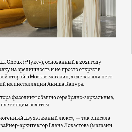
вку на зрелищность и не просто открыл в
й второй в Москве магазин, а сделал для него
жий на инсталляции Аниша Капура.
птора фасолины обычно серебряно-зеркальные,
т настоящим золотом.
ногенный двухэтажный люкс», — так описала
изайнер-архитектор Елена Локастова (магазин