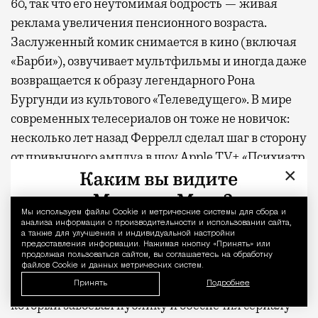
60, так что его неутомимая бодрость — живая
реклама увеличения пенсионного возраста.
Заслуженный комик снимается в кино (включая
«Барби»), озвучивает мультфильмы и иногда даже
возвращается к образу легендарного Рона
Бургунди из культового «Телеведущего». В мире
современных телесериалов он тоже не новичок:
несколько лет назад Феррелл сделал шаг в сторону
от привычного амплуа в шоу Apple TV+ «Психиатр
×
по соседству», сыграв пронзительную жертву
жулика в исполнении Пола Радда. «Ястреб»,
напротив, возвращение к базовым настройкам.
Мы используем файлы Сookie и метрические системы для сбора и
Уведомление 
анализа информации о производительности и использовании сайта,
а также для улучшения и индивидуальной настройки
На первый взгляд «Ястреб» выглядит несколько
предоставления информации. Нажимая кнопку «Принять» или
продолжая пользоваться сайтом, вы соглашаетесь на обработку
запоздавшим. В прошлом году на том же Apple
файлов Cookie и данных метрических систем.
TV+ вышел «Король гольфа» с Оуэном Уилсоном,
Принять
Подробнее
который завоевал публику и обеспечил сериалу