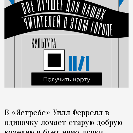
В «Ястребе» Уилл Феррелл в
одиночку ломает старую добрую
комедию и бьет мимо лунки