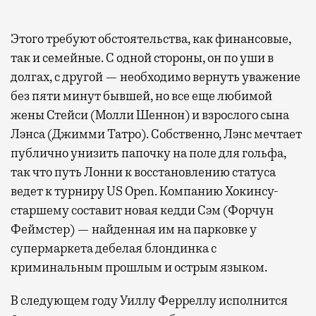
Этого требуют обстоятельства, как финансовые,
так и семейные. С одной стороны, он по уши в
долгах, с другой — необходимо вернуть уважение
без пяти минут бывшей, но все еще любимой
жены Стейси (Молли Шеннон) и взрослого сына
Лэнса (Джимми Татро). Собственно, Лэнс мечтает
публично унизить папочку на поле для гольфа,
так что путь Лонни к восстановлению статуса
ведет к турниру US Open. Компанию Хокинсу-
старшему составит новая кедди Сэм (Форчун
Феймстер) — найденная им на парковке у
супермаркета дебелая блондинка с
криминальным прошлым и острым языком.
В следующем году Уиллу Ферреллу исполнится