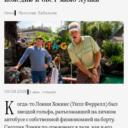
Кино
Ярослав Забалуев
09.08.2026
3 мин. чтения
Когда-то Лонни Хокинс (Уилл Феррелл) был
звездой гольфа, разъезжавшей на личном
автобусе с собственной физиономией на борту.
Сегодня Лонни по-прежнему в деле, как и его