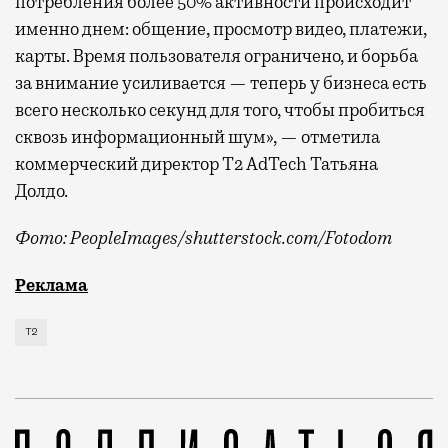
потребления более 50% активности происходит
именно днем: общение, просмотр видео, платежи,
карты. Время пользователя ограничено, и борьба
за внимание усиливается — теперь у бизнеса есть
всего несколько секунд для того, чтобы пробиться
сквозь информационный шум», — отметила
коммерческий директор Т2 AdTech Татьяна
Долдо.
Фото: PeopleImages/shutterstock.com/Fotodom
Мобильный оператор Т2 изучил модели интернет-потр
Реклама
Т2