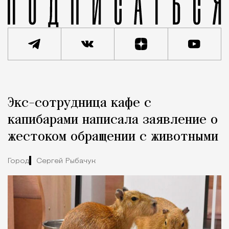
Реклама
Редакция Москвич Mag
Экс-сотрудница кафе с
Город
капибарами написала заявление о
жестоком обращении с животными
Город
Сергей Рыбачук