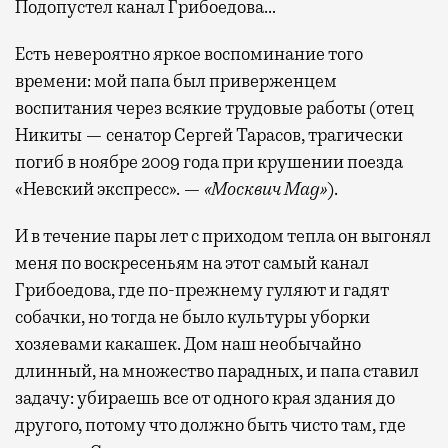
Подопустел канал Грибоедова…
Есть невероятно яркое воспоминание того
времени: мой папа был приверженцем
воспитания через всякие трудовые работы (отец
Никиты — сенатор Сергей Тарасов, трагически
погиб в ноябре 2009 года при крушении поезда
«Невский экспресс». —
«Москвич Mag»
).
И в течение пары лет с приходом тепла он выгонял
меня по воскресеньям на этот самый канал
Грибоедова, где по-прежнему гуляют и гадят
собачки, но тогда не было культуры уборки
хозяевами какашек. Дом наш необычайно
длинный, на множество парадных, и папа ставил
задачу: убираешь все от одного края здания до
другого, потому что должно быть чисто там, где