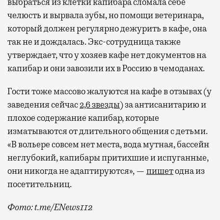
выбраться из клетки капибара сломала себе
челюсть и вырвала зубы, но помощи ветеринара,
который должен регулярно дежурить в кафе, она
так не и дождалась. Экс-сотрудница также
утверждает, что у хозяев кафе нет документов на
капибар и они завозили их в Россию в чемоданах.
Гости тоже массово жалуются на кафе в отзывах (у
заведения сейчас
2,6 звезды
) за антисанитарию и
плохое содержание капибар, которые
изматываются от длительного общения с детьми.
«В вольере совсем нет места, вода мутная, бассейн
неглубокий, капибары притихшие и испуганные,
они никогда не адаптируются», —
пишет
одна из
посетительниц.
Фото: t.me/ENews112