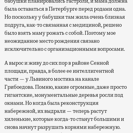
бабушки планировались гастроли, и мама должна
была оставаться в Петербурге перед родами одна.
Но поскольку у бабушки там жила очень близкая
подруга, как-то связанная с медициной, решено
было взять маму рожать с собой. Поэтому мое
неожиданное место рождения связано
исключительно с организационными вопросами.
А вырос и живу до сих пор в районе Сенной
площади, правда, в более ее интеллигентной
части — у Львиного мостика на канале
Грибоедова. Помню, какие огромные, даже просто
гигантские, монументальные деревья росли под
окнами. Но когда была реконструкция
набережной, их выдрали — теперь растут
хиленькие, которые когда-то станут большими и
снова начнут разрушать корнями набережную.