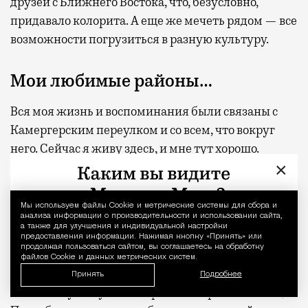
друзей с Ближнего Востока, что, безусловно,
придавало колорита. А еще же мечеть рядом — все
возможности погрузиться в разную культуру.
Мои любимые районы…
Вся моя жизнь и воспоминания были связаны с
Камергерским переулком и со всем, что вокруг
него. Сейчас я живу здесь, и мне тут хорошо.
×
На посещение тусовочных мест у меня никогда
особо не было времени, ведь учеба в театральном с
Мы используем файлы Сookie и метрические системы для сбора и
Уведомление 
ночи до утра, семь дней без выходных. Не
анализа информации о производительности и использовании сайта,
а также для улучшения и индивидуальной настройки
случилось этого и во время учебы в магистратуре
предоставления информации. Нажимая кнопку «Принять» или
продолжая пользоваться сайтом, вы соглашаетесь на обработку
МГИМО, ведь я уже работал на «Вечернем
файлов Cookie и данных метрических систем.
Урганте» и на радио. Да и вообще в тусовочных
Принять
Подробнее
местах я чувствую себя крайне неорганично. Еще в