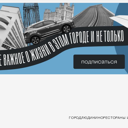
ГОРОД
ЛЮДИ
КИНО
РЕСТОРАНЫ 