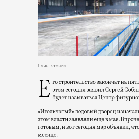
1 мин. чтения
Его строительство закончат на пять месяцев раньше запланированного срока. Об
этом сегодня заявил Сергей Собя
будет называться Центр фигурно
«Игольчатый» ледовый дворец изначаль
этом власти заявляли еще в мае. Впроч
готовым, и вот сегодня мэр объявил, ч
месяце.