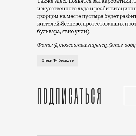
Также здесь появятся зал акробатики,
искусственного льда и реабилитационн
дворцом на месте пустыря будет разбит
жителей Ясенево,
протестовавших
прот
бульвара, явно учли).
Фото: @moscownewsagency, @mos_soby
Его строительство закончат на пять ме
Этери Тутберидзе
Подписаться
Статья
Леон Алюшин