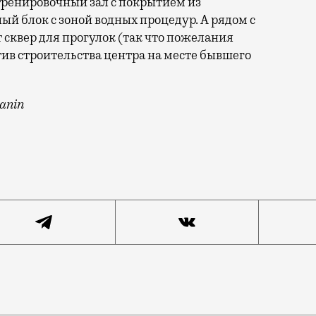
 тренировочный зал с покрытием из
ый блок с зоной водных процедур. А рядом с
 сквер для прогулок (так что пожелания
ив строительства центра на месте бывшего
anin
сяцев раньше запланированного срока. Об этом сегод