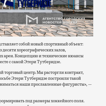
дставляет собой новый спортивный объект:
 десяти хореографических залов,
ых арен. Концепцию и технические нюансы
сте с самой Этери Тутберидзе.
ый торговый центр. Мы расторгли контракт,
просьбе Этери Тутберидзе построили такой
заниматься наши прославленные фигуристы», —
формировать под размеры хоккейного поля.