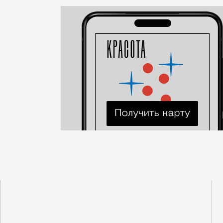
Город