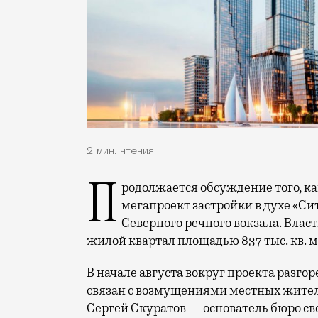
2 мин. чтения
Продолжается обсуждение того, как будет выглядеть Северный речной порт —
мегапроект застройки в духе «Си
Северного речного вокзала. Влас
жилой квартал площадью 837 тыс. кв. м 
В начале августа вокруг проекта разго
связан с возмущениями местных жителе
Сергей Скуратов — основатель бюро св