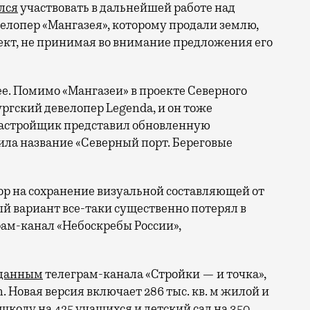
лся
участвовать в дальнейшей работе над
велопер «Мангазея», которому продали землю,
ект, не принимая во внимание предложения его
ее. Помимо «Мангазеи» в проекте Северного
ргский девелопер Legenda, и он тоже
Застройщик представил обновленную
ила название «Северный порт. Береговые
ор на сохранение визуальной составляющей от
ый вариант все-таки существенно потерял в
ам-канал «Небоскребы России»,
данным
телеграм-канала «Стройки — и точка»,
 Новая версия включает 286 тыс. кв. м жилой и
колу на 425 учащихся и детский сад на 350