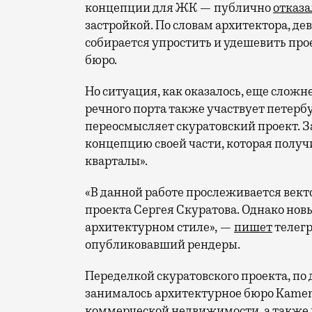
концепции для ЖК — публично
отказа
застройкой. По словам архитектора, де
собирается упростить и удешевить про
бюро.
Но ситуация, как оказалось, еще сложн
речного порта также участвует петербу
переосмысляет скуратовский проект. 
концепцию своей части, которая получ
кварталы».
«В данной работе прослеживается вект
проекта Сергея Скуратова. Однако нов
архитектурном стиле», —
пишет
телегр
опубликовавший рендеры.
Переделкой скуратовского проекта, по
занималось архитектурное бюро Kamen.
коммерческой недвижимости, а также ш