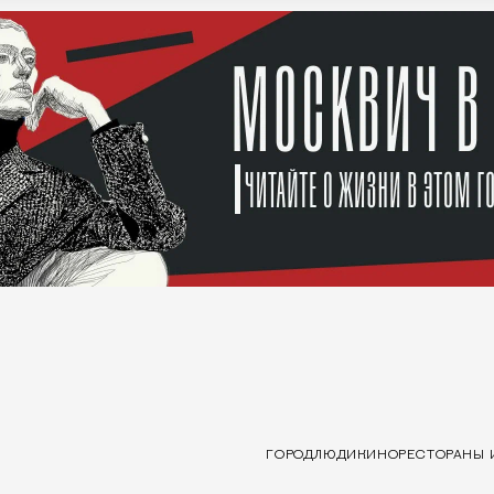
ГОРОД
ЛЮДИ
КИНО
РЕСТОРАНЫ 