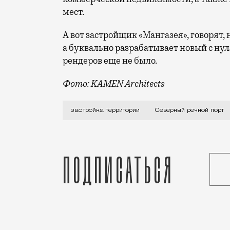
мест.
А вот застройщик «Мангазея», говорят,
а буквально разрабатывает новый с нул
рендеров еще не было.
Фото: KAMEN Architects
Продолжается обсуждение того, как буд
застройка территории
Северный речной порт
Подписаться
Дарья Константинова
Спецпроект
Статья
Николай Спиридонов