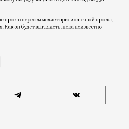
 не просто переосмысляет оригинальный проект,
я. Как он будет выглядеть, пока неизвестно —
ет выглядеть Северный речной порт — мегапроект заст