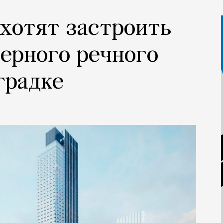
 хотят застроить
ерного речного
градке