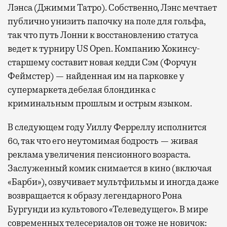
Лэнса (Джимми Татро). Собственно, Лэнс мечтает
публично унизить папочку на поле для гольфа,
так что путь Лонни к восстановлению статуса
ведет к турниру US Open. Компанию Хокинсу-
старшему составит новая кедди Сэм (Форчун
Феймстер) — найденная им на парковке у
супермаркета дебелая блондинка с
криминальным прошлым и острым языком.
В следующем году Уиллу Ферреллу исполнится
60, так что его неутомимая бодрость — живая
реклама увеличения пенсионного возраста.
Заслуженный комик снимается в кино (включая
«Барби»), озвучивает мультфильмы и иногда даже
возвращается к образу легендарного Рона
Бургунди из культового «Телеведущего». В мире
современных телесериалов он тоже не новичок: