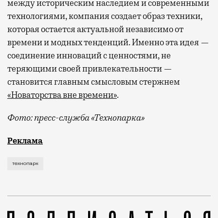
между историческим наследием и современными
технологиями, компания создает образ техники,
которая остается актуальной независимо от
времени и модных тенденций. Именно эта идея —
соединение инноваций с ценностями, не
теряющими своей привлекательности —
становится главным смысловым стержнем
«Новаторства вне времени»
.
Фото: пресс-служба «Технопарка»
Рекламные кампании техники редко выходят за рамк
Реклама
технопарк