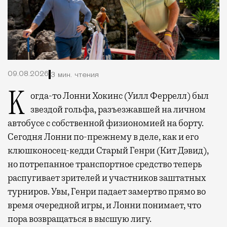
09.08.2026
3 мин. чтения
Когда-то Лонни Хокинс (Уилл Феррелл) был
звездой гольфа, разъезжавшей на личном
автобусе с собственной физиономией на борту.
Сегодня Лонни по-прежнему в деле, как и его
клюшконосец-кедди Старый Генри (Кит Дэвид),
но потрепанное транспортное средство теперь
распугивает зрителей и участников заштатных
турниров. Увы, Генри падает замертво прямо во
время очередной игры, и Лонни понимает, что
пора возвращаться в высшую лигу.