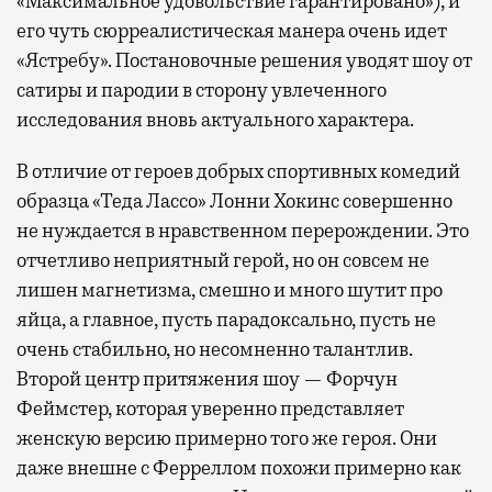
«Максимальное удовольствие гарантировано»), и
его чуть сюрреалистическая манера очень идет
«Ястребу». Постановочные решения уводят шоу от
сатиры и пародии в сторону увлеченного
исследования вновь актуального характера.
В отличие от героев добрых спортивных комедий
образца «Теда Лассо» Лонни Хокинс совершенно
не нуждается в нравственном перерождении. Это
отчетливо неприятный герой, но он совсем не
лишен магнетизма, смешно и много шутит про
яйца, а главное, пусть парадоксально, пусть не
очень стабильно, но несомненно талантлив.
Второй центр притяжения шоу — Форчун
Феймстер, которая уверенно представляет
женскую версию примерно того же героя. Они
даже внешне с Ферреллом похожи примерно как