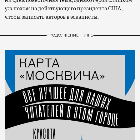
ни одна повесточная тема, однако герой слишком
уж похож на действующего президента США,
чтобы записать авторов в эскаписты.
ПРОДОЛЖЕНИЕ НИЖЕ