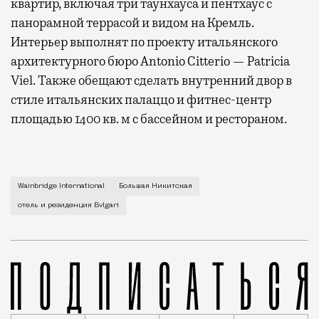
квартир, включая три таунхауса и пентхаус с
панорамной террасой и видом на Кремль.
Интерьер выполнят по проекту итальянского
архитектурного бюро Antonio Citterio — Patricia
Viel. Также обещают сделать внутренний двор в
стиле итальянских палаццо и фитнес-центр
площадью 1400 кв. м с бассейном и рестораном.
Прямо сейчас их уже строят по специальной техноло
Wainbridge International
Большая Никитская
отель и резиденция Bvlgari