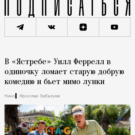
Реклама
Редакция Москвич Mag
В «Ястребе» Уилл Феррелл в
Город
одиночку ломает старую добрую
комедию и бьет мимо лунки
Кино
Ярослав Забалуев