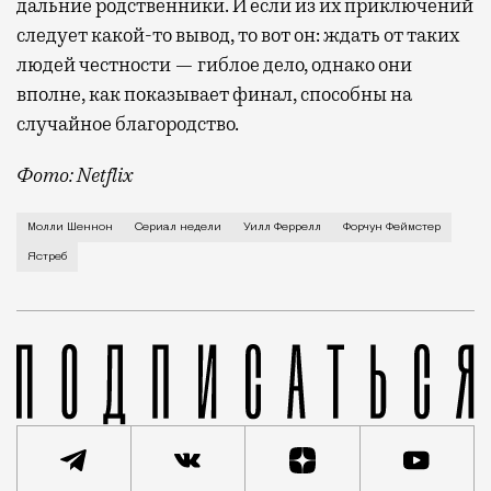
дальние родственники. И если из их приключений
следует какой-то вывод, то вот он: ждать от таких
людей честности — гиблое дело, однако они
вполне, как показывает финал, способны на
случайное благородство.
Фото: Netflix
Когда-то Лонни Хокинс (Уилл Феррелл) был звездой 
Молли Шеннон
Сериал недели
Уилл Феррелл
Форчун Феймстер
Ястреб