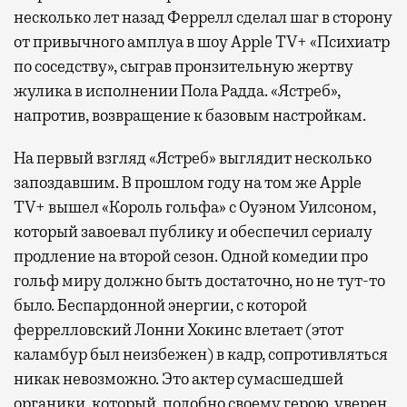
несколько лет назад Феррелл сделал шаг в сторону
от привычного амплуа в шоу Apple TV+ «Психиатр
по соседству», сыграв пронзительную жертву
жулика в исполнении Пола Радда. «Ястреб»,
напротив, возвращение к базовым настройкам.
На первый взгляд «Ястреб» выглядит несколько
запоздавшим. В прошлом году на том же Apple
TV+ вышел «Король гольфа» с Оуэном Уилсоном,
который завоевал публику и обеспечил сериалу
продление на второй сезон. Одной комедии про
гольф миру должно быть достаточно, но не тут-то
было. Беспардонной энергии, с которой
феррелловский Лонни Хокинс влетает (этот
каламбур был неизбежен) в кадр, сопротивляться
никак невозможно. Это актер сумасшедшей
органики, который, подобно своему герою, уверен