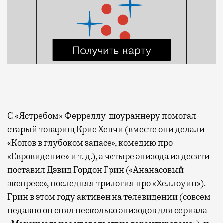
С «Ястребом» Ферреллу-шоураннеру помогал
старый товарищ Крис Хенчи (вместе они делали
«Копов в глубоком запасе», комедию про
«Евровидение» и т. д.), а четыре эпизода из десяти
поставил Дэвид Гордон Грин («Ананасовый
экспресс», последняя трилогия про «Хеллоуин»).
Грин в этом году активен на телевидении (совсем
недавно он снял несколько эпизодов для сериала