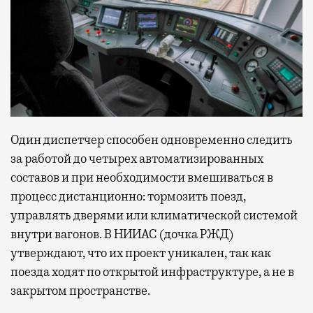
Современный путешественник часто берет
с собой не только чемодан, но и ноутбук.
А ожидание рейса все чаще превращается
не в потерянное время, а в возможность
спокойно закончить дела или спланировать
Один диспетчер способен одновременно следить
активности в путешествии, например
забронировать нужные билеты и рестораны.
за работой до четырех автоматизированных
составов и при необходимости вмешиваться в
процесс дистанционно: тормозить поезд,
управлять дверями или климатической системой
Бизнес-зал становится местом, где можно
внутри вагонов. В НИИАС (дочка РЖД)
провести переговоры, поработать или просто
утверждают, что их проект уникален, так как
выпить кофе, наблюдая сквозь панорамные
окна за тем, как взлетают и садятся
поезда ходят по открытой инфраструктуре, а не в
самолеты. В Москве нет недостатка
закрытом пространстве.
в лаунжах. В аэропортах их обычно