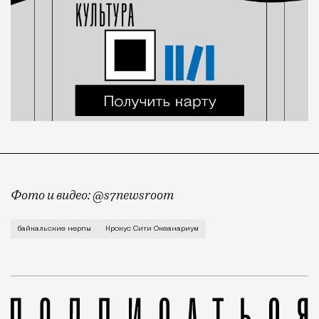
Фото и видео: @s7newsroom
Двух пятимесячных детенышей доставили в Москву с
байкальские нерпы
Крокус Сити Океанариум