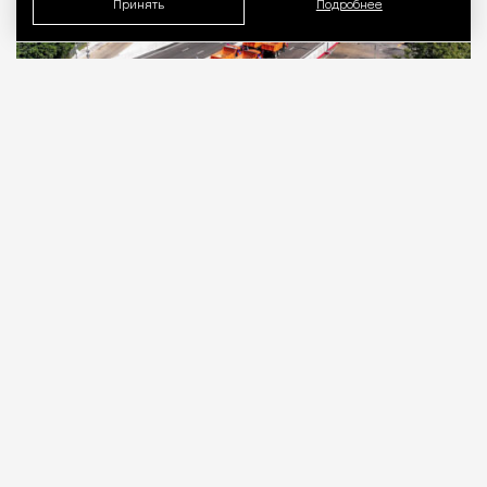
Принять
Подробнее
07.08.2026
2 мин. чтения
Новую шестиполосную эстакаду
открыли
на
пересечении шоссе Энтузиастов со
Свободным проспектом и Большим Купавенским
проездом.
ПРОДОЛЖЕНИЕ НИЖЕ