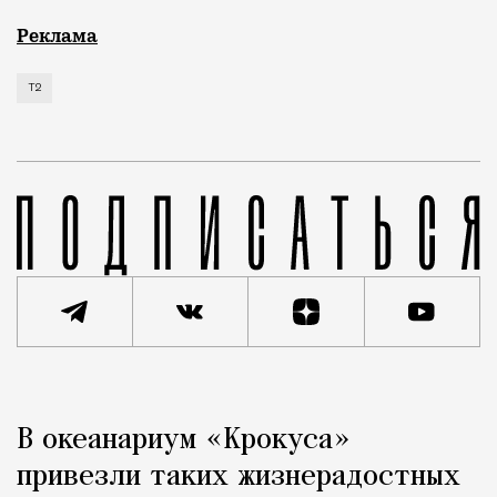
Мобильный оператор Т2 изучил модели интернет-потр
Реклама
Т2
Реклама
Редакция Москвич Mag
В океанариум «Крокуса»
Город
привезли таких жизнерадостных