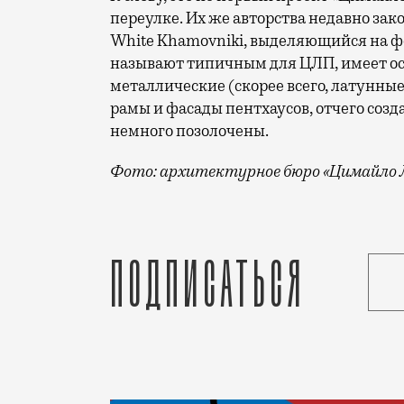
переулке. Их же авторства недавно за
White Khamovniki, выделяющийся на фо
называют типичным для ЦЛП, имеет осо
металлические (скорее всего, латунны
рамы и фасады пентхаусов, отчего созд
немного позолочены.
Фото: архитектурное бюро «Цимайло 
Островок старинной промышленной архи
Подписаться
Статья
Андрей Молчанов