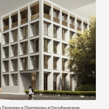
ло Ляшенко и Партнеры» в Олсуфьевском