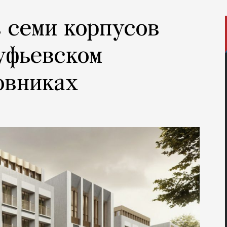
з семи корпусов
уфьевском
овниках