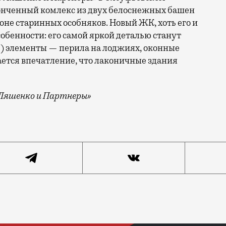
конченный комлекс из двух белоснежных башен
не старинных особняков. Новый ЖК, хоть его и
бенности: его самой яркой деталью станут
е) элементы — перила на лоджиях, оконные
ается впечатление, что лаконичные здания
Ляшенко и Партнеры»
тектуры на пересечении Олсуфьевского переулка и ули