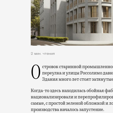
2 мин. чтения
Островок старинной промышленной архитектуры на пересечении Олсуфьевского
переулка и улицы Россолимо давн
Здания много лет стоят затянуты
Когда-то здесь находилась обойная фа
национализировали и перепрофилиров
самые, с простой зеленой обложкой и л
производства началось запустение.