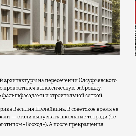
о превратился в классическую заброшку.
е фальшфасадами и строительной сеткой.
брика Василия Шулейкина. В советское время ее
али — стали выпускать школьные тетради (те
оготипом «Восход»). А после прекращения