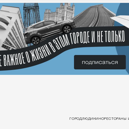
ГОРОД
ЛЮДИ
КИНО
РЕСТОРАНЫ 