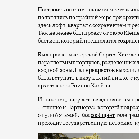
Построить на этом лакомом месте жилье
появлялись по крайней мере три архит
здесь лофт-квартал с сохранением и ре
Тем не менее был
проект
от бюро Klein
бастион, который предполагал сохране
Был
проект
мастерской Сергея Киселев
параллельных корпусов
,
разделенных 
входной зоны
. На перекресток выходил
была вступать в визуальный диалог с
архитектора Романа Клейна.
И, наконец, пару лет назад появился п
Ляшенко и Партнеры», который подраз
от 5 до 8 этажей. Как
сообщает
телеграм
проходит государственную историко-к