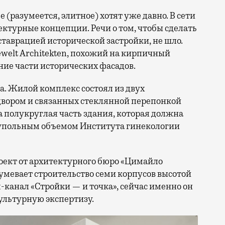
 (разумеется, элитное) хотят уже давно. В сети
ектурные концепции. Речи о том, чтобы сделать
ставрацией исторической застройки, не шло.
ewelt Аrchitekten, похожий на кирпичный
ние части исторических фасадов.
а. Ж
илой комплекс состоял из
двух
двором и связанных стеклянной перепонкой
а п
олукруглая часть здания
, которая должна
 купольным объемом Института гинекологии
роект от архитектурного бюро «Цимайло
умевает строительство семи корпусов высотой
-канал «Стройки — и точка», сейчас именно он
ультурную экспертизу.