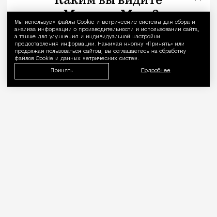
Мы используем файлы Сookie и метрические системы для сбора и
Уведомление 
анализа информации о производительности и использовании сайта,
а также для улучшения и индивидуальной настройки
предоставления информации. Нажимая кнопку «Принять» или
продолжая пользоваться сайтом, вы соглашаетесь на обработку
файлов Cookie и данных метрических систем.
Принять
Подробнее
06.08.2026
2 мин. чтения
Об этом
рассказал
на Международном
евразийском форуме такси руководитель
направления регулирования сервисов аренды
дептранса Кирилл Федоров.
ПРОДОЛЖЕНИЕ НИЖЕ