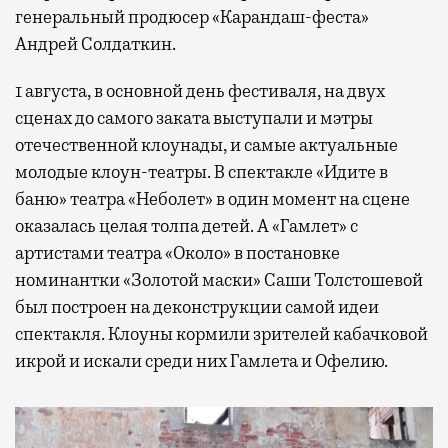
генеральный продюсер «Карандаш-феста»
Андрей Солдаткин.
1 августа, в основной день фестиваля, на двух
сценах до самого заката выступали и мэтры
отечественной клоунады, и самые актуальные
молодые клоун-театры. В спектакле «Идите в
баню» театра «Неболет» в один момент на сцене
оказалась целая толпа детей. А «Гамлет» с
артистами театра «Около» в постановке
номинантки «Золотой маски» Саши Толстошевой
был построен на деконструкции самой идеи
спектакля. Клоуны кормили зрителей кабачковой
икрой и искали среди них Гамлета и Офелию.