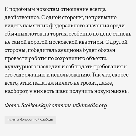
К подобным новостям отношение всегда
двойственное. С одной стороны, непривычно
видеть памятник федерального значения среди
обычных лотов на торгах, особенно по цене отнюдь
не самой дорогой московской квартиры. С другой
стороны, победитель аукциона будет обязан
провести работы по сохранению объекта
культурного наследия и соблюдать требования к
его содержанию и использованию. Так что, скорее
всего, этим палатам ничего не грозит, даже,
наоборот, у них есть шанс получить новую жизнь.
Фото: Stolbovsky/commons.wikimedia.org
Московский рынок недвижимости пополнился очень ре
палаты Кожевенной слободы