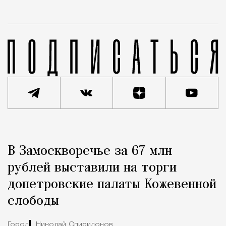
Реклама
Редакция Москвич Mag
В Замоскворечье за 67 млн
Город
рублей выставили на торги
допетровские палаты Кожевенной
слободы
Город
Николай Спиридонов