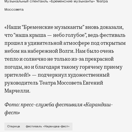
Музыкальный спектакль «Бременские музыканты» Театра
Моссовета
«Наши “Бременские музыканты” вновь доказали,
что “наша крыша — небо голубое”, ведь фестиваль
прошел в удивительной атмосфере под открытым
небом на набережной Волги. Нам было очень
тепло и солнечно не только из-за прекрасной
погоды, но и благодаря такому горячему приему
зрителей!» — подчеркнул художественный
руководитель Театра Моссовета Евгений
Марчелли.
Фото: пресс-служба фестиваля «Карандаш-
фест»
В минувший уикенд маленькая Старица в Тверской об
Старица
фестиваль «Карандаш-фест»