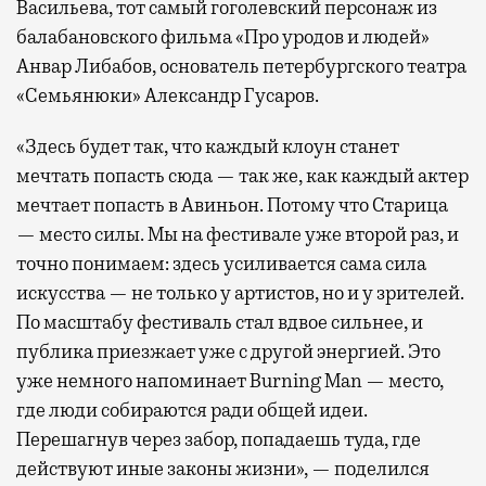
Васильева, тот самый гоголевский персонаж из
балабановского фильма «Про уродов и людей»
Анвар Либабов, основатель петербургского театра
«Семьянюки» Александр Гусаров.
«Здесь будет так, что каждый клоун станет
мечтать попасть сюда — так же, как каждый актер
мечтает попасть в Авиньон. Потому что Старица
— место силы. Мы на фестивале уже второй раз, и
точно понимаем: здесь усиливается сама сила
искусства — не только у артистов, но и у зрителей.
По масштабу фестиваль стал вдвое сильнее, и
публика приезжает уже с другой энергией. Это
уже немного напоминает Burning Man — место,
где люди собираются ради общей идеи.
Перешагнув через забор, попадаешь туда, где
действуют иные законы жизни», — поделился