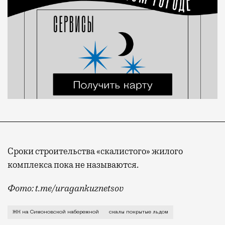
Сроки строительства «скалистого» жилого
комплекса пока не называются.
Фото: t.me/uragankuznetsov
Пожалуй, самым необычным в этом проекте является
ЖК на Симоновской набережной
скалы покрытые льдом