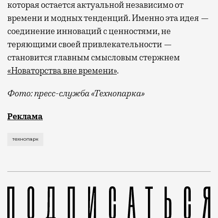
которая остается актуальной независимо от
времени и модных тенденций. Именно эта идея —
соединение инноваций с ценностями, не
теряющими своей привлекательности —
становится главным смысловым стержнем
«Новаторства вне времени»
.
Фото: пресс-служба «Технопарка»
Рекламные кампании техники редко выходят за рамк
Реклама
технопарк