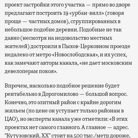
проект застройки этого участка — прямо во дворе
предлагают построить 19 «урбан-вилл» (говоря
проще — частных домов), сгруппированных в
небольшое подобие деревни. Подобные не так
давно (несмотря на недовольство местных
жителей) достроили в Пыхов-Церковном проезде
недалеко от метро «Новослободская», и их успех,
как замечают авторы канала, «не дает московским
девелоперам покоя».
Впрочем, насколько подобное решение будет
рентабельно в Дорогомилово — большой вопрос.
Конечно, это элитный район с крайне дорогим
жильем (по цене он уступает только районам в
ЦАО), но эксперты канала уже отметили: «В этих
проектах нет самого главного. А главное — адрес.
“Кутузовский, ХХ” стоит на 500 тыс./метр дороже,