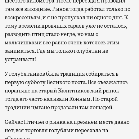
шестого километра. После переезда я проводил
там все выходные. Рынок тогда работал только по
воскресеньям, и я не пропускал ни одного дня. К
тому времени дровяных сараев уже не осталось,
разводить птиц стало негде, но нам с
мальчишками все равно очень хотелось этим
заниматься. Где мы только голубятни не
устраивали!
У голубятников была традиция собираться в
первую субботу Великого поста. Все съезжались
пораньше на старый Калитниковский рынок —
тогда его часто называли Конным. По старой
традиции цыгане продавали там лошадей.
Сейчас Птичьего рынка на прежнем месте давно
нет, вся торговля голубями переехала на
«Садовод».