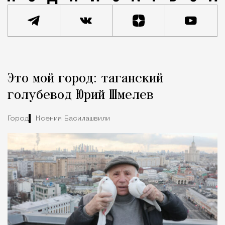
Реклама
Редакция Москвич Mag
Это мой город: таганский
Город
голубевод Юрий Шмелев
Город
Ксения Басилашвили