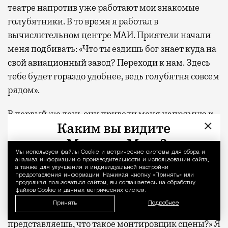
театре напротив уже работают мои знакомые
голубятники. В то время я работал в
вычислительном центре МАИ. Приятели начали
меня подбивать: «Что ты ездишь бог знает куда на
свой авиационный завод? Переходи к нам. Здесь
тебе будет гораздо удобнее, ведь голубятня совсем
рядом».
В первый же день они привели меня напрямую к
×
художественному руководителю Николаю
Губенко: «Николай Николаевич, вот наш товарищ,
Мы используем файлы Сookie и метрические системы для сбора и
Уведомление 
отличный человек, хочет работать у нас в
анализа информации о производительности и использовании сайта,
бригаде». Губенко открыл мою трудовую книжку,
а также для улучшения и индивидуальной настройки
предоставления информации. Нажимая кнопку «Принять» или
посмотрел на записи и удивился — там значились
продолжая пользоваться сайтом, вы соглашаетесь на обработку
файлов Cookie и данных метрических систем.
только инженерные должности: конструктор,
Принять
Подробнее
инженер. Он с улыбкой спросил: «А ты хоть
представляешь, что такое монтировщик сцены?» Я