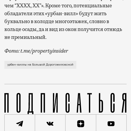
чем “ХХХХ, ХХ”». Кроме того, потенциальные
обладатели этих «урбан-вилл» будут жить
буквально в колодце многоэтажек, словно в
кольце осады, да и вид из окон получится отнюдь
не премиальный.
Фото: t.me/propertyinsider
Частные дома предлагают возвести буквально в 125 
урбан-виллы на Большой Дорогомиловской