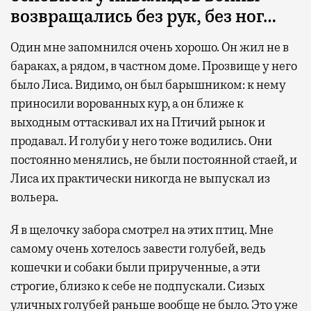
возвращались без рук, без ног…
Один мне запомнился очень хорошо. Он жил не в
бараках, а рядом, в частном доме. Прозвище у него
было Лиса. Видимо, он был барышником: к нему
приносили ворованных кур, а он ближе к
выходным оттаскивал их на Птичий рынок и
продавал. И голуби у него тоже водились. Они
постоянно менялись, не были постоянной стаей, и
Лиса их практически никогда не выпускал из
вольера.
Я в щелочку забора смотрел на этих птиц. Мне
самому очень хотелось завести голубей, ведь
кошечки и собаки были прирученные, а эти
строгие, близко к себе не подпускали. Сизых
уличных голубей раньше вообще не было. Это уже