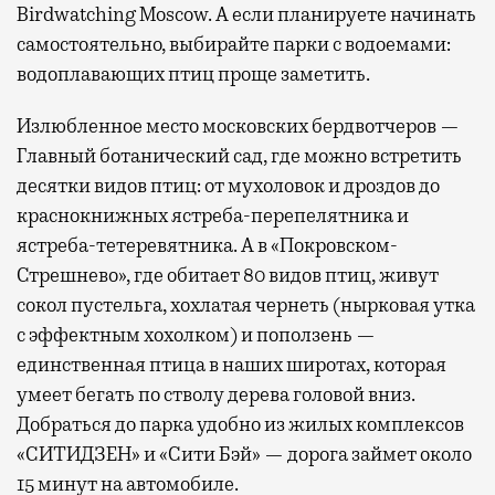
Birdwatching Moscow. А если планируете начинать
самостоятельно, выбирайте парки с водоемами:
водоплавающих птиц проще заметить.
Излюбленное место московских бердвотчеров —
Главный ботанический сад, где можно встретить
десятки видов птиц: от мухоловок и дроздов до
краснокнижных ястреба-перепелятника и
ястреба-тетеревятника. А в «Покровском-
Стрешнево», где обитает 80 видов птиц, живут
сокол пустельга, хохлатая чернеть (нырковая утка
с эффектным хохолком) и поползень —
единственная птица в наших широтах, которая
умеет бегать по стволу дерева головой вниз.
Добраться до парка удобно из жилых комплексов
«СИТИДЗЕН» и «Сити Бэй» — дорога займет около
15 минут на автомобиле.