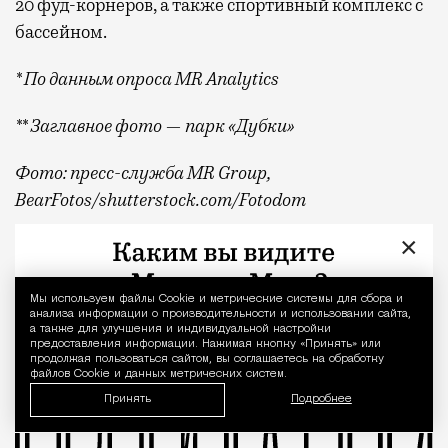
20 фуд-корнеров, а также спортивный комплекс с
бассейном.
* По данным опроса MR Analytics
** Заглавное фото — парк «Дубки»
Фото: пресс-служба MR Group,
BearFotos
/shutterstock.com/Fotodom
×
Квадратные метры, планировки, вид из окон
Реклама
MR Group
Мы используем файлы Сookie и метрические системы для сбора и
Уведомление 
анализа информации о производительности и использовании сайта,
а также для улучшения и индивидуальной настройки
предоставления информации. Нажимая кнопку «Принять» или
продолжая пользоваться сайтом, вы соглашаетесь на обработку
файлов Cookie и данных метрических систем.
Принять
Подробнее