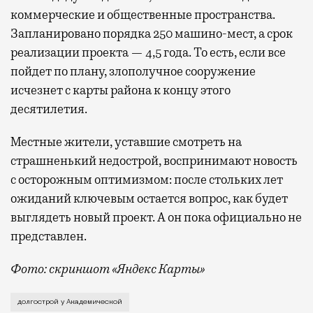
коммерческие и общественные пространства.
Запланировано порядка 250 машино-мест, а срок
реализации проекта — 4,5 года. То есть, если все
пойдет по плану, злополучное сооружение
исчезнет с карты района к концу этого
десятилетия.
Местные жители, уставшие смотреть на
страшненький недострой, воспринимают новость
с осторожным оптимизмом: после стольких лет
ожиданий ключевым остается вопрос, как будет
выглядеть новый проект. А он пока официально не
представлен.
Фото: скриншот «Яндекс Карты»
Знаменитый долгострой расположен у выхода из метр
долгострой у Академической