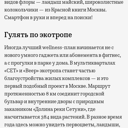
видов флоры — ландыш майский, широколистные
колокольчики — из Красной книги Москвы.
Смартфон в руки и вперед на поиски!
Гулять по экотропе
Иногда лучший wellness-план начинается не с
нового умного гаджета или абонемента в фитнес,
а с прогулки в парке у дома. В мультикварталах
«СЕТ» и «Веер» экотропа станет частью
благоустройства жилых комплексов — и это
первый подобный проект в Москве. Маршрут
протяженностью 8 км соединит городской
бульвар и внутренние дворы с природным
заказником «Долина реки Сетуни», где
насчитывается 384 вида растений. В разное время
года здесь можно увидеть первоцветы, ландыши,