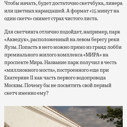
Чтобы начать, будет достаточно скетчбука, линера
или цветных карандашей. А формат «15 минут на
один скетч» снимет страх чистого листа.
Для скетчинга отлично подойдет, например, парк
«Акведук», расположенный на левом берегу реки
Яузы. Попасть в него можно прямо из гранд-лобби
премиального жилого комплекса «МИРА» на
проспекте Мира. Название парк получил в честь
«миллионного моста», построенного еще при
Екатерине II как часть первого водопровода
Москвы. Почему бы не посвятить свой первый
скетч именно ему?