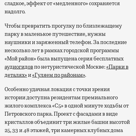
сладкое, эффект от «медленного» сохраняется
надолго.
Чтобы превратить прогулку по близлежащему
парку в маленькое путешествие, нужны
наушники и заряженный телефон. За последние
несколько лет в рамках городской программы
«Мой район» была выпущена серия бесплатных
аудиогидов
по нетуристической Москве:
«Парки в
деталях»
и
«Гуляем по районам»
.
Особенно удачная локация с точки зрения
истории доступна резидентам премиального
жилого комплекса «С5»
в одной минуте ходьбы от
Петровского парка. Проект с фасадами в виде
кристаллов объединит три жилые башни высотой
25, 33 и 48 этажей, три камерных клубных дома