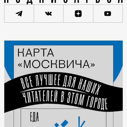
Статья
Редакция Москвич Mag
Город