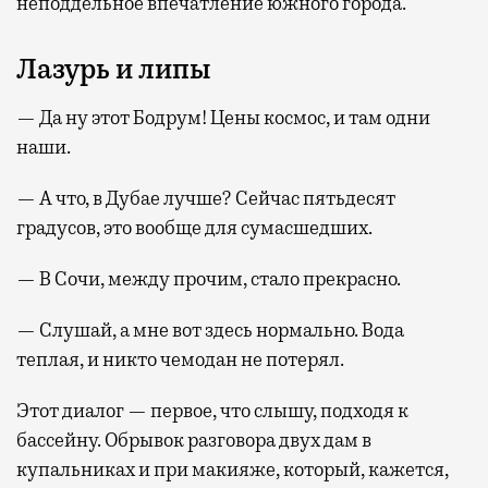
неподдельное впечатление южного города.
Лазурь и липы
— Да ну этот Бодрум! Цены космос, и там одни
наши.
— А что, в Дубае лучше? Сейчас пятьдесят
градусов, это вообще для сумасшедших.
— В Сочи, между прочим, стало прекрасно.
— Слушай, а мне вот здесь нормально. Вода
теплая, и никто чемодан не потерял.
Этот диалог — первое, что слышу, подходя к
бассейну. Обрывок разговора двух дам в
купальниках и при макияже, который, кажется,