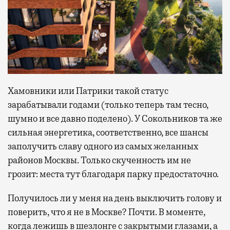
Хамовники или Патрики такой статус
зарабатывали годами (только теперь там тесно,
шумно и все давно поделено). У Сокольников та же
сильная энергетика, соответственно, все шансы
заполучить славу одного из самых желанных
районов Москвы. Только скученность им не
грозит: места тут благодаря парку предостаточно.
Получилось ли у меня на день выключить голову и
поверить, что я не в Москве? Почти. В моменте,
когда лежишь в шезлонге с закрытыми глазами, а