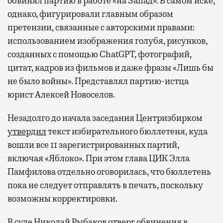
обвинял партию в работе «на Запад». В самом иске,
однако, фигурировали главным образом
претензии, связанные с авторскими правами:
использованием изображения голубя, рисунков,
созданных с помощью ChatGPT, фотографий,
цитат, кадров из фильмов и даже фразы «Лишь бы
не было войны». Представлял партию-истца
юрист Алексей Новоселов.
Незадолго до начала заседания Центризбирком
утвердил
текст избирательного бюллетеня, куда
вошли все 11 зарегистрированных партий,
включая «Яблоко». При этом глава ЦИК Элла
Памфилова отдельно оговорилась, что бюллетень
пока не следует отправлять в печать, поскольку
возможны корректировки.
В суде Николай Рыбаков
отверг
обвинения в