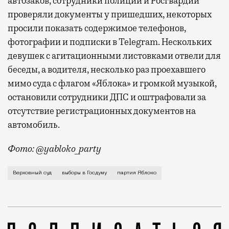
автозаков, сотрудники полиции и Росгвардии
проверяли документы у пришедших, некоторых
просили показать содержимое телефонов,
фотографии и подписки в Telegram. Нескольких
девушек с агитационными листовками отвели для
беседы, а водителя, несколько раз проехавшего
мимо суда с флагом «Яблока» и громкой музыкой,
остановили сотрудники ДПС и оштрафовали за
отсутствие регистрационных документов на
автомобиль.
Фото: @yabloko_party
Таким образом, суд удовлетворил иск партии «Роди
Верховный суд
выборы в Госдуму
партия Яблоко