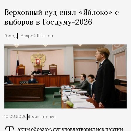
Реклама
Редакция Москвич Mag
Верховный суд снял «Яблоко» с
Город
выборов в Госдуму-2026
Город
Андрей Шашков
10.08.2026
4 мин. чтения