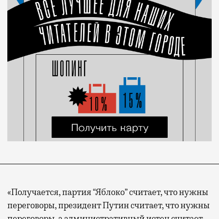
«Получается, партия “Яблоко” считает, что нужны
переговоры, президент Путин считает, что нужны
переговоры, а административный истец считает,