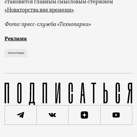
становится главным смысловым стержнем
«Новаторства вне времени»
.
Фото: пресс-служба «Технопарка»
Рекламные кампании техники редко выходят за рамк
Реклама
технопарк