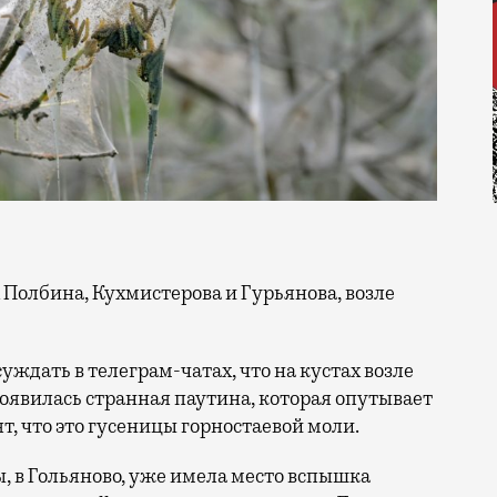
ждать в телеграм-чатах, что на кустах возле
появилась странная паутина, которая опутывает
т, что это гусеницы горностаевой моли.
ы, в Гольяново, уже имела место вспышка