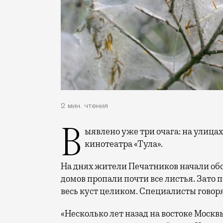
2 мин. чтения
Выявлено уже три очага: на улицах Полбина, Кухмистерова и Гурьянова, возле
кинотеатра «Тула».
На днях жители Печатников начали обсу
домов пропали почти все листья. Зато 
весь куст целиком. Специалисты говоря
«Несколько лет назад на востоке Москв