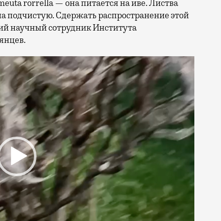
uta rorrella — она питается на иве. Листва
на подчистую. Сдержать распространение этой
й научный сотрудник Института
янцев.