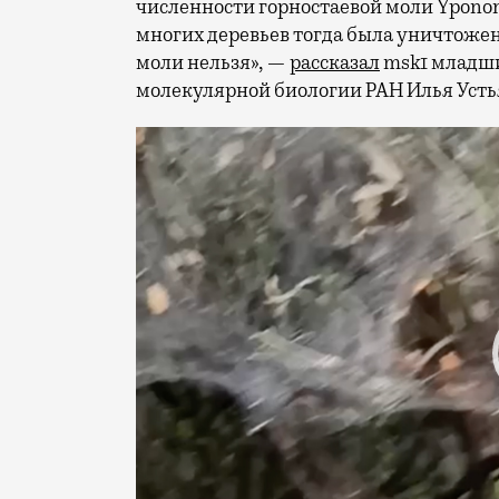
численности горностаевой моли Yponome
многих деревьев тогда была уничтоже
моли нельзя», —
рассказал
msk1 младши
молекулярной биологии РАН Илья Усть
Видеоплеер