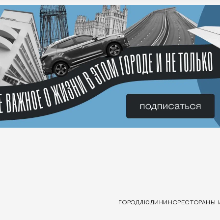
ГОРОД
ЛЮДИ
КИНО
РЕСТОРАНЫ 