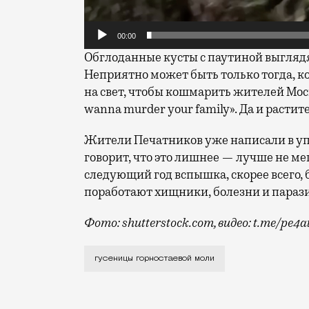
00:00
Обглоданные кусты с паутиной выглядя
Неприятно может быть только тогда, ко
на свет, чтобы кошмарить жителей Моск
wanna murder your family». Да и растит
Жители Печатников уже написали в упр
говорит, что это лишнее — лучше не ме
следующий год вспышка, скорее всего, 
поработают хищники, болезни и парази
Фото: shutterstock.com, видео: t.me/pe4a
Выявлено уже три очага: на улицах Пол
гусеницы горностаевой моли