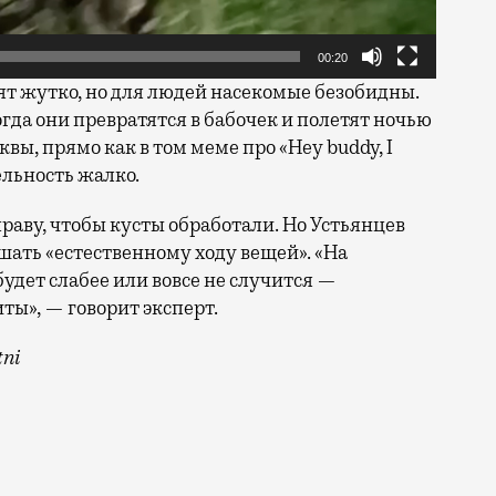
00:20
т жутко, но для людей насекомые безобидны.
гда они превратятся в бабочек и полетят ночью
вы, прямо как в том меме про «Hey buddy, I
ельность жалко.
аву, чтобы кусты обработали. Но Устьянцев
шать «естественному ходу вещей». «На
будет слабее или вовсе не случится —
ты», — говорит эксперт.
tni
бина, Кухмистерова и Гурьянова, возле кинотеатра «Ту