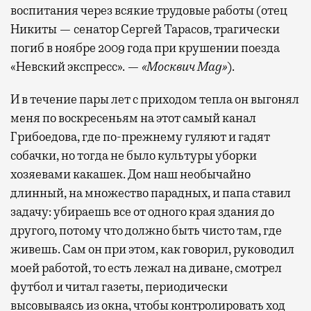
воспитания через всякие трудовые работы (отец
Никиты — сенатор Сергей Тарасов, трагически
погиб в ноябре 2009 года при крушении поезда
«Невский экспресс». —
«Москвич Mag»
).
И в течение пары лет с приходом тепла он выгонял
меня по воскресеньям на этот самый канал
Грибоедова, где по-прежнему гуляют и гадят
собачки, но тогда не было культуры уборки
хозяевами какашек. Дом наш необычайно
длинный, на множество парадных, и папа ставил
задачу: убираешь все от одного края здания до
другого, потому что должно быть чисто там, где
живешь. Сам он при этом, как говорил, руководил
моей работой, то есть лежал на диване, смотрел
футбол и читал газеты, периодически
высовываясь из окна, чтобы контролировать ход