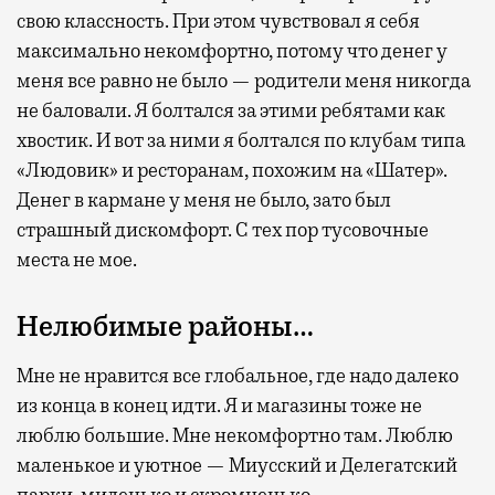
свою классность. При этом чувствовал я себя
максимально некомфортно, потому что денег у
меня все равно не было — родители меня никогда
не баловали. Я болтался за этими ребятами как
хвостик. И вот за ними я болтался по клубам типа
«Людовик» и ресторанам, похожим на «Шатер».
Денег в кармане у меня не было, зато был
страшный дискомфорт. С тех пор тусовочные
места не мое.
Нелюбимые районы…
Мне не нравится все глобальное, где надо далеко
из конца в конец идти. Я и магазины тоже не
люблю большие. Мне некомфортно там. Люблю
маленькое и уютное — Миусский и Делегатский
парки, миленько и скромненько.