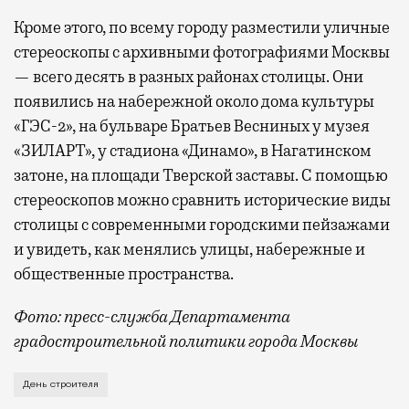
Кроме этого, по всему городу разместили уличные
стереоскопы с архивными фотографиями Москвы
— всего десять в разных районах столицы. Они
появились на набережной около дома культуры
«ГЭС-2», на бульваре Братьев Весниных у музея
«ЗИЛАРТ», у стадиона «Динамо», в Нагатинском
затоне, на площади Тверской заставы. С помощью
стереоскопов можно сравнить исторические виды
столицы с современными городскими пейзажами
и увидеть, как менялись улицы, набережные и
общественные пространства.
Фото: пресс-служба Департамента
градостроительной политики города Москвы
В этом году профессиональный праздник День строи
День строителя