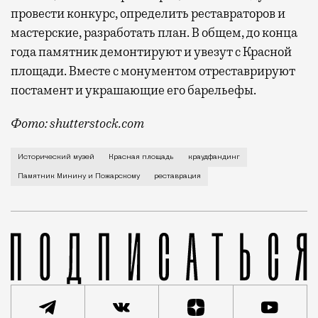
провести конкурс, определить реставраторов и
мастерские, разработать план. В общем, до конца
года памятник демонтируют и увезут с Красной
площади. Вместе с монументом отреставрируют
постамент и украшающие его барельефы.
Фото: shutterstock.com
Нужно еще сорок. Причем довольно быстро, до конц
Исторический музей
Красная площадь
краудфандинг
Памятник Минину и Пожарскому
реставрация