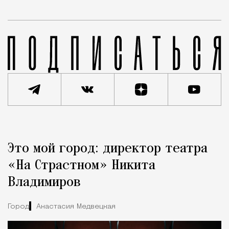
Реклама
Редакция Москвич Mag
Это мой город: директор театра
Город
«На Страстном» Никита
Владимиров
Город
Анастасия Медвецкая