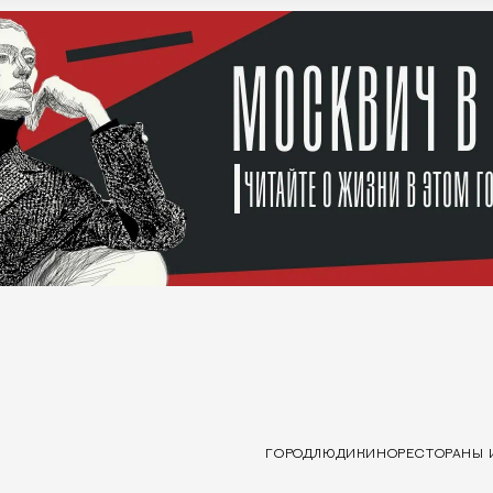
ГОРОД
ЛЮДИ
КИНО
РЕСТОРАНЫ 