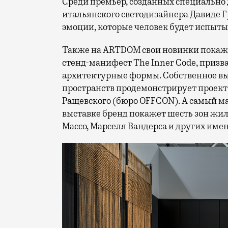
Среди премьер, созданных специально 
итальянского светодизайнера Давиде Г
эмоции, которые человек будет испытыв
Также на ARTDOM свои новинки покажут
стенд-манифест The Inner Code, призв
архитектурные формы. Собственное вы
пространств продемонстрирует проект So
Ращевского (бюро OFFCON). А самый ма
выставке бренд покажет шесть зон жи
Массо, Марселя Вандерса и других име