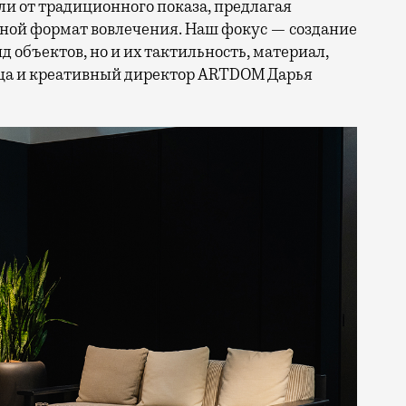
ли от традиционного показа, предлагая
ной формат вовлечения. Наш фокус — создание
д объектов, но и их тактильность, материал,
ца и креативный директор ARTDOM Дарья