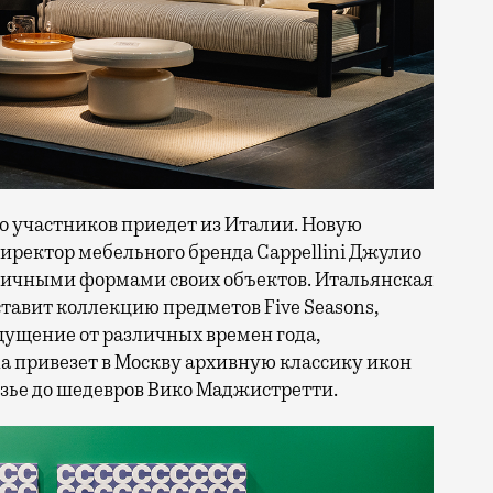
о участников приедет из Италии. Новую
иректор мебельного бренда Cappellini Джулио
ичными формами своих объектов. Итальянская
ставит коллекцию предметов Five Seasons,
ущение от различных времен года,
na привезет в Москву архивную классику икон
юзье до шедевров Вико Маджистретти.