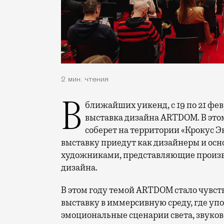
2 мин. чтения
В ближайших уикенд, с 19 по 21 февраля, в Москве пройдет международная
выставка дизайна ARTDOM. В это
соберет на территории «Крокус Эк
выставку приедут как дизайнеры и осн
художниками, представляющие произв
дизайна.
В этом году темой ARTDOM стало чувст
выставку в иммерсивную среду, где упо
эмоциональные сценарии света, звуко