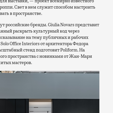
для выставки, — проект всемирно известного
роппи. Свет в нем служит способом настроить
ать в пространстве.
 российские бренды. Giulia Novars представит
анный раскрыть культурный код через
сказывание на тему публичных и рабочих
lo Office Interiors от архитектора Федора
сштабный стенд подготовит Poliform. На
лого пространства с новинками от Жан-Мари
нитых мастеров.