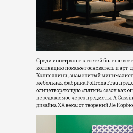
Среди иностранных гостей больше всег
коллекцию покажет основатель и арт-д
Каппеллини, знаменитый минималист
мебельная фабрика Poltrona Frau пред
олицетворяющую «пятый» сезон как ощ
передаваемое через предметы. А Cassi
дизайна XX века: от творений Ле Корб