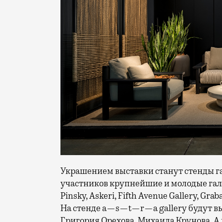
Украшением выставки станут стенды га
участников крупнейшие и молодые гале
Pinsky, Askeri, Fifth Avenue Gallery, G
На стенде a—s—t—r—a gallery будут вы
Григория Орехова, Михаила Крунова. А 