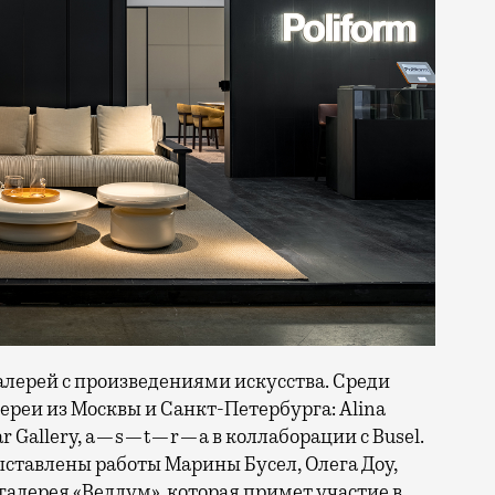
лерей с произведениями искусства. Среди
реи из Москвы и Санкт-Петербурга: Alina
rabar Gallery, a—s—t—r—a в коллаборации с Busel.
ставлены работы Марины Бусел, Олега Доу,
галерея «Веллум», которая примет участие в