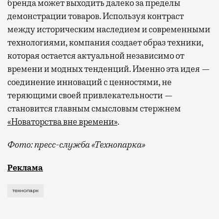
бренда может выходить далеко за пределы
демонстрации товаров. Используя контраст
между историческим наследием и современными
технологиями, компания создает образ техники,
которая остается актуальной независимо от
времени и модных тенденций. Именно эта идея —
соединение инноваций с ценностями, не
теряющими своей привлекательности —
становится главным смысловым стержнем
«Новаторства вне времени»
.
Фото: пресс-служба «Технопарка»
Рекламные кампании техники редко выходят за рамк
Реклама
технопарк