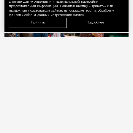
а также для улучшения и индивидуальной настройки
предоставления информации. Нажимая кнопку «Принять» или
продолжая пользоваться сайтом, вы соглашаетесь на обработку
файлов Cookie и данных метрических систем.
Принять
Подробнее
09.08.2026
3 мин. чтения
Когда-то Лонни Хокинс (Уилл Феррелл) был
звездой гольфа, разъезжавшей на личном
автобусе с собственной физиономией на борту.
Сегодня Лонни по-прежнему в деле, как и его
клюшконосец-кедди Старый Генри (Кит Дэвид),
но потрепанное транспортное средство теперь
распугивает зрителей и участников заштатных
турниров. Увы, Генри падает замертво прямо во
время очередной игры, и Лонни понимает, что