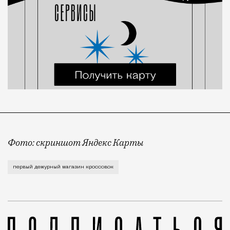
Фото: скриншот Яндекс Карты
Первый дежурный магазин кроссовок с сокращенным н
первый дежурный магазин кроссовок