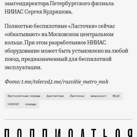
замгендиректора Петербургского филиала
НИИАС Сергея Кудряшова.
Полностью беспилотные «Ласточки» сейчас
«обкатывают» на Московском центральном
кольце. При этом разработанное НИИАС
оборудование может быть установлено на любой
поезд, предназначенный для беспилотной
эксплуатации.
Фото: t.me/telerzd,t.me/razvitie_metro_msk
Новые поезда работают на четвертом уровне автома
беспилотные поезда
Диспетчер
Ласточки
машинист
МЦК
НИИАС
поезда