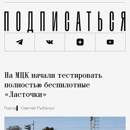
Реклама
Редакция Москвич Mag
На МЦК начали тестировать
Город
полностью беспилотные
«Ласточки»
Город
Сергей Рыбачук