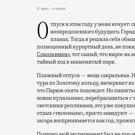
9 мин. чтения
Отпуск в этом году у меня кочует: сначала переехал на август, потом в область
неопределенного будущего. Город
планах. Тогда я решила себя обм
полноценный курортный день, не покид
Сокольники»
, тот самый, что вырос на
тайный ход в знаменитый парк.
Пляжный отпуск — вещь сакральная. Н
тура по Золотому кольцу, вычеркнет из
что Париж опять подождет. Но лишиться
новом купальнике, перебрасываться с
светскими репликами, это уже покушени
отдых «тюленьим», просто завидуют — 
загара воспринимается как год, прожит
Поэтому мой эксперимент был не про э