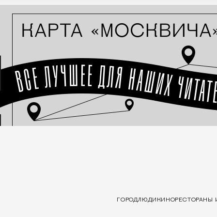
ГОРОД
ЛЮДИ
КИНО
РЕСТОРАНЫ 