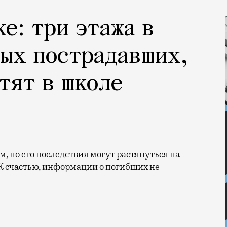
е: три этажа в
лых пострадавших,
тят в школе
К счастью, информации о погибших не