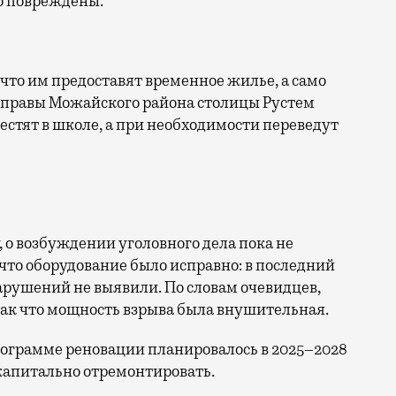
но повреждены.
 что им предоставят временное жилье, а само
 управы Можайского района столицы Рустем
естят в школе, а при необходимости переведут
 о возбуждении уголовного дела пока не
 что оборудование было исправно: в последний
нарушений не выявили. По словам очевидцев,
так что мощность взрыва была внушительная.
рограмме реновации планировалось в 2025–2028
 капитально отремонтировать.