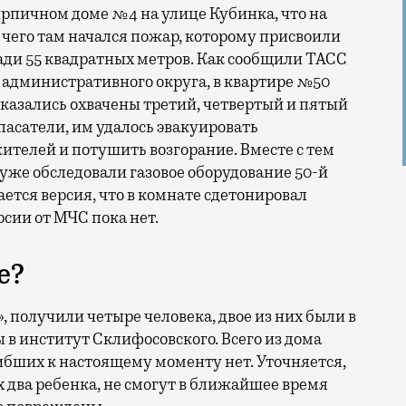
ирпичном доме №4 на улице Кубинка, что на
 чего там начался пожар, которому присвоили
ди 55 квадратных метров. Как сообщили ТАСС
 административного округа, в квартире №50
оказались охвачены третий, четвертый и пятый
пасатели, им удалось эвакуировать
телей и потушить возгорание. Вместе с тем
 уже обследовали газовое оборудование 50-й
ется версия, что в комнате сдетонировал
сии от МЧС пока нет.
е?
 получили четыре человека, двое из них были в
в институт Склифосовского. Всего из дома
гибших к настоящему моменту нет. Уточняется,
х два ребенка, не смогут в ближайшее время