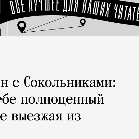
н с Сокольниками:
ебе полноценный
не выезжая из