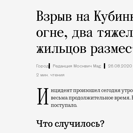
Взрыв на Кубинк
огне, два тяже
жильцов размес
Город
Редакция Москвич Mag
26.08.2020
2 мин. чтения
Инцидент произошел сегодня утром, но его последствия могут растянуться на
весьма продолжительное время. 
поступало.
Что случилось?