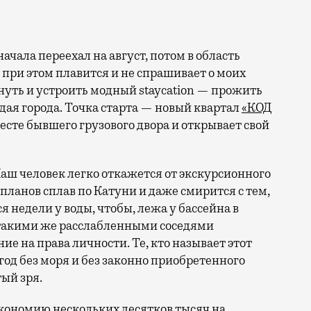
 при этом плавится и не спрашивает о моих
ануть и устроить модный staycation — прожить
ая города. Точка старта — новый квартал
«КОД
 месте бывшего грузового двора и открывает свой
аш человек легко откажется от экскурсионного
 планов сплав по Катуни и даже смирится с тем,
 недели у воды, чтобы, лежа у бассейна в
 такими же расслабленными соседями
е на права личности. Те, кто называет этот
год без моря и без законно приобретенного
ый зря.
кономию нескольких десятков тысяч на