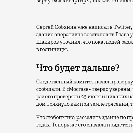
вернуться в квартиры, так как те силь
Сергей Собянин уже написал в Twitter,
здание оперативно восстановят. Глава
Шакиров уточнил, что пока людей разм
в гостиницы.
Что будет дальше?
Следственный комитет начал проверку,
сообщали. В «Мосгазе» твердо уверены,
раз его проверяли 23 июля и никаких 
дом тряхнуло как при землетрясении, 
Что любопытно, расселить здание по п
годах. Теперь же его сначала придется