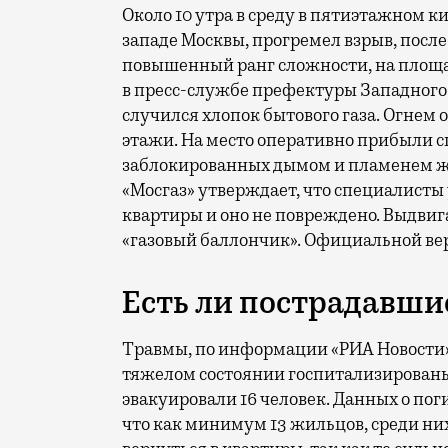
Около 10 утра в среду в пятиэтажном к
западе Москвы, прогремел взрыв, после
повышенный ранг сложности, на площа
в пресс-службе префектуры Западного
случился хлопок бытового газа. Огнем 
этажи. На место оперативно прибыли с
заблокированных дымом и пламенем жи
«Мосгаз» утверждает, что специалисты
квартиры и оно не повреждено. Выдвига
«газовый баллончик». Официальной вер
Есть ли пострадавши
Травмы, по информации «РИА Новости»,
тяжелом состоянии госпитализированы 
эвакуировали 16 человек. Данных о по
что как минимум 13 жильцов, среди ни