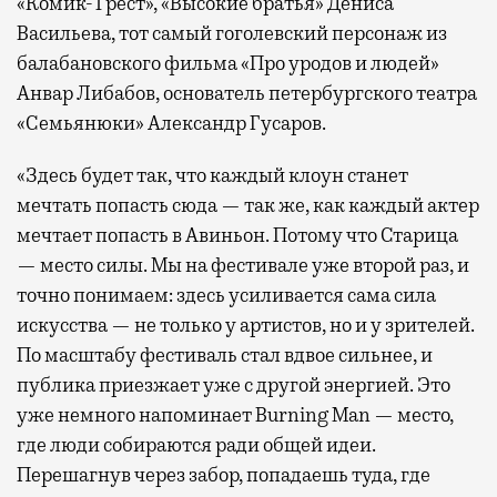
«Комик-Трест», «Высокие братья» Дениса
Васильева, тот самый гоголевский персонаж из
балабановского фильма «Про уродов и людей»
Анвар Либабов, основатель петербургского театра
«Семьянюки» Александр Гусаров.
«Здесь будет так, что каждый клоун станет
мечтать попасть сюда — так же, как каждый актер
мечтает попасть в Авиньон. Потому что Старица
— место силы. Мы на фестивале уже второй раз, и
точно понимаем: здесь усиливается сама сила
искусства — не только у артистов, но и у зрителей.
По масштабу фестиваль стал вдвое сильнее, и
публика приезжает уже с другой энергией. Это
уже немного напоминает Burning Man — место,
где люди собираются ради общей идеи.
Перешагнув через забор, попадаешь туда, где