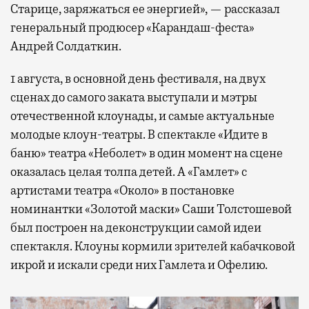
Старице, заряжаться ее энергией», — рассказал
генеральный продюсер «Карандаш-феста»
Андрей Солдаткин.
1 августа, в основной день фестиваля, на двух
сценах до самого заката выступали и мэтры
отечественной клоунады, и самые актуальные
молодые клоун-театры. В спектакле «Идите в
баню» театра «Неболет» в один момент на сцене
оказалась целая толпа детей. А «Гамлет» с
артистами театра «Около» в постановке
номинантки «Золотой маски» Саши Толстошевой
был построен на деконструкции самой идеи
спектакля. Клоуны кормили зрителей кабачковой
икрой и искали среди них Гамлета и Офелию.