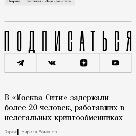
В минувший уикенд маленькая Старица в Тверской об
Старица
фестиваль «Карандаш-фест»
Реклама
Редакция Москвич Mag
В «Москва-Сити» задержали
Город
более 20 человек, работавших в
нелегальных криптообменниках
Город
Кирилл Романов