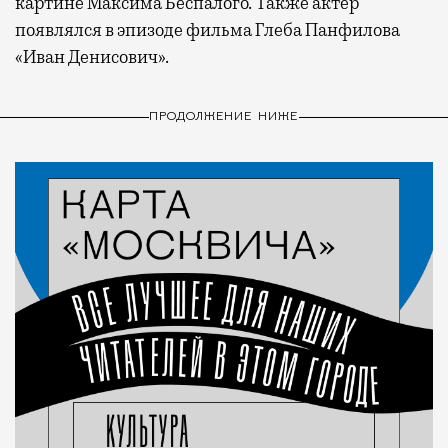
картине Максима Беспалого. Также актер
появлялся в эпизоде фильма Глеба Панфилова
«Иван Денисович».
ПРОДОЛЖЕНИЕ НИЖЕ