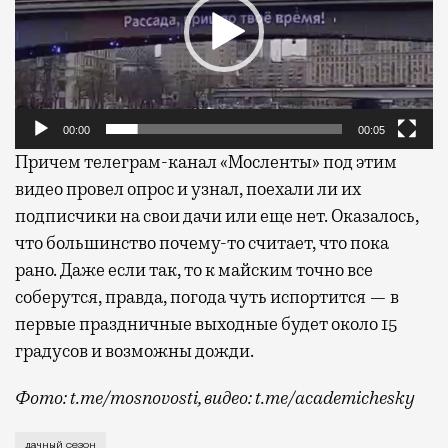
00:00
00:05
Причем телеграм-канал «Мосленты» под этим
видео провел опрос и узнал, поехали ли их
подписчики на свои дачи или еще нет. Оказалось,
что большинство почему-то считает, что пока
рано. Даже если так, то к майским точно все
соберутся, правда, погода чуть испортится — в
первые праздничные выходные будет около 15
градусов и возможны дожди.
Фото: t.me/mosnovosti, видео: t.me/academichesky
Москвичей с рассадой в прошедшие выходные не встр
дачный сезон