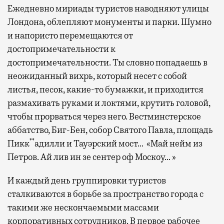
Ежедневно мириады туристов наводняют улицы
Лондона, облепляют монументы и парки. Шумно
и напористо перемещаются от
достопримечательности к
достопримечательности. Ты словно попадаешь в
неожиданный вихрь, который несет с собой
листья, песок, какие-то бумажки, и приходится
размахивать руками и локтями, крутить головой,
чтобы прорваться через него. Вестминстерское
аббатство, Биг-Бен, собор Святого Павла, площадь
**
Пикк
адилли и Тауэрский мост… «Май нейм из
Петров. Ай лив ин зе сентер оф Москоу… »
И каждый день группировки туристов
сталкиваются в борьбе за пространство города с
такими же нескончаемыми массами
корпоративных сотрудников. В первое рабочее