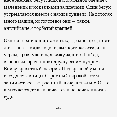
набережным бегут люди в спортивной одежде с
маленькими рюкзачками за плечами. Один бегун
устремляется вместе с нами в туннель. На дорогах
много машин, но почти все они — такси:
английские, с горбатой крышей.
Окна спальни в апартаментах, где мне предстоит
жить первые две недели, выходят на Сити, и по
утрам, проснувшись, я вижу здание Ллойда,
словно вывороченное наружу своим нутром.
Внизу крохотный скверик. Под крышей у меня
гнездятся синицы. Огромный паровой котел
занимает весь встроенный шкаф в спальне. Он то
включается, то выключается и по ночам иногда
гудит.
***