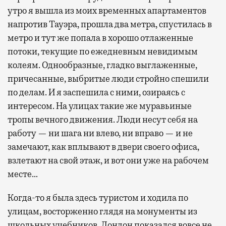
утро я вышла из моих временных апартаментов
напротив Тауэра, прошла два метра, спустилась в
метро и тут же попала в хорошо отлаженные
потоки, текущие по ежедневным невидимым
колеям. Однообразные, гладко выглаженные,
причесанные, выбритые люди стройно спешили
по делам. И я заспешила с ними, озираясь с
интересом. На улицах такие же муравьиные
тропы вечного движения. Люди несут себя на
работу — ни шага ни влево, ни вправо — и не
замечают, как вплывают в двери своего офиса,
взлетают на свой этаж, и вот они уже на рабочем
месте…
Когда-то я была здесь туристом и ходила по
улицам, восторженно глядя на монументы из
школьных учебников. Лондон показался вовсе не