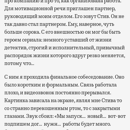
про компанию и про то, как организована работа.
Для мотивационной речи приглашен партнер,
руководящий моим отделом. Его зовут Стив. Он не
так давно стал партнером. Ему, наверное, чуть
больше сорока. С его внешностью он мог бы быть
героем сериала: немного уставший от жизни
детектив, строгий и исполнительный, привычный
распорядок жизни которого вдруг резко меняется,
потому что…
С ним я проходила финальное собеседование. Оно
было коротким и формальным. Связь работала
плохо, и видеозвонок постоянно прерывался.
Картинка зависала на экране, являя мне Стива то
со странно перекошенным ртом, то с закрытыми
глазами. Звук сбоил: «Мы запуск… новый… вот-вот
подпишем дог… нужн… работы будет много.