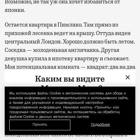
Возможно, не так уж она хочет избавиться от
японки.
Остается квартира в Пимлико. Там прямо из
прихожей лесенка ведет на крышу. Оттуда виден
центральный Лондон. Хорошо должно быть летом.
Соседка — молоденькая англичанка. Другая
девушка купила в ипотеку квартиру и съезжает.
Моя потенциальная комната — квадрат: два на два
метра. Кровать занимает почти все пространство.
×
Вокруг остается проход в полметра. Туда же
втиснут комод с зеркалом и шкаф для одежды.
Мы используем файлы Сookie и метрические системы для сбора и
Уведомление 
анализа информации о производительности и использовании сайта,
Одна пятая комнаты японки. Не густо, и я на
а также для улучшения и индивидуальной настройки
секунду думаю, что, может, стоит все же
предоставления информации. Нажимая кнопку «Принять» или
продолжая пользоваться сайтом, вы соглашаетесь на обработку
позвонить пакистанке… Ну уж нет. Я высылаю
файлов Cookie и данных метрических систем.
рекомендации и прекращаю поиски. В
Принять
Подробнее
понедельник мне никто не звонит. Во вторник я