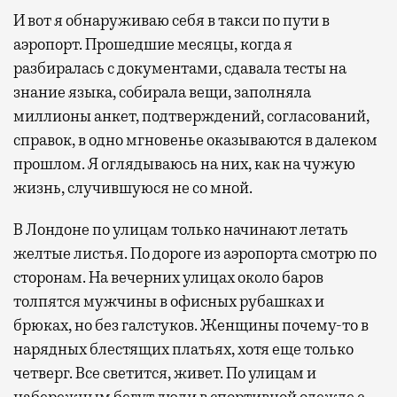
И вот я обнаруживаю себя в такси по пути в
аэропорт. Прошедшие месяцы, когда я
разбиралась с документами, сдавала тесты на
знание языка, собирала вещи, заполняла
миллионы анкет, подтверждений, согласований,
справок, в одно мгновенье оказываются в далеком
прошлом. Я оглядываюсь на них, как на чужую
жизнь, случившуюся не со мной.
В Лондоне по улицам только начинают летать
желтые листья. По дороге из аэропорта смотрю по
сторонам. На вечерних улицах около баров
толпятся мужчины в офисных рубашках и
брюках, но без галстуков. Женщины почему-то в
нарядных блестящих платьях, хотя еще только
четверг. Все светится, живет. По улицам и