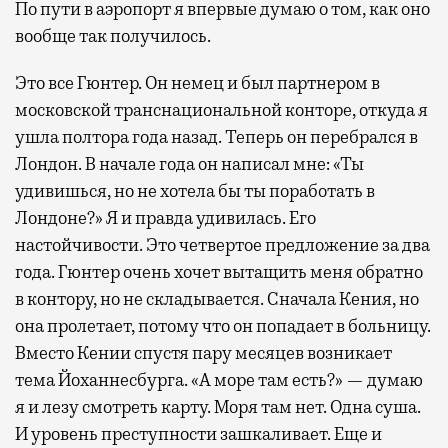
По пути в аэропорт я впервые думаю о том, как оно
вообще так получилось.
Это все Гюнтер. Он немец и был партнером в
московской транснациональной конторе, откуда я
ушла полтора года назад. Теперь он перебрался в
Лондон. В начале года он написал мне: «Ты
удивишься, но не хотела бы ты поработать в
Лондоне?» Я и правда удивилась. Его
настойчивости. Это четвертое предложение за два
года. Гюнтер очень хочет вытащить меня обратно
в контору, но не складывается. Сначала Кения, но
она пролетает, потому что он попадает в больницу.
Вместо Кении спустя пару месяцев возникает
тема Йоханнесбурга. «А море там есть?» — думаю
я и лезу смотреть карту. Моря там нет. Одна суша.
И уровень преступности зашкаливает. Еще и