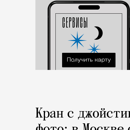
Город
Кран с джойсти
фото: в Москве