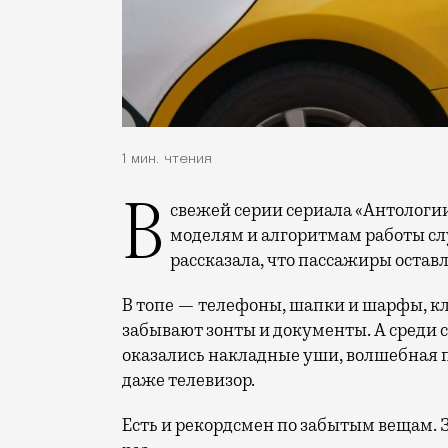
1 мин. чтения
В свежей серии сериала «Антологии технологий», посвященного нейросетям, ML-
моделям и алгоритмам работы с
рассказала, что пассажиры оставл
В топе — телефоны, шапки и шарфы, к
забывают зонты и документы. А среди 
оказались накладные уши, волшебная па
даже телевизор.
Есть и рекордсмен по забытым вещам. З