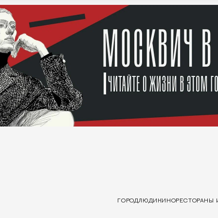
ГОРОД
ЛЮДИ
КИНО
РЕСТОРАНЫ 