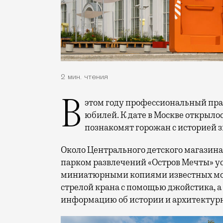
2 мин. чтения
В этом году профессиональный праздник День строителя отмечает 70-летний
юбилей. К дате в Москве открыло
познакомят горожан с историей 
Около Центрального детского магазина 
парком развлечений «Остров Мечты» у
миниатюрными копиями известных мос
стрелой крана с помощью джойстика, а
информацию об истории и архитектурн