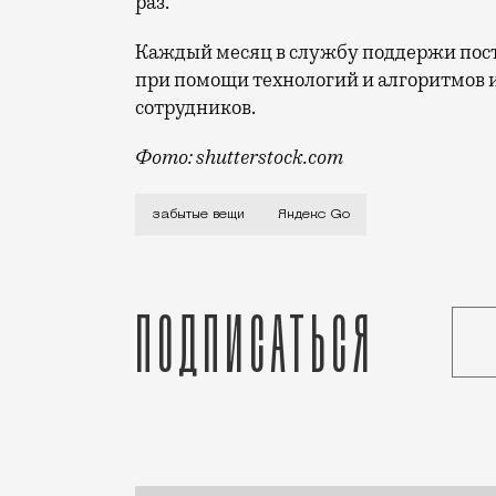
раз.
Каждый месяц в службу поддержи пост
при помощи технологий и алгоритмов 
сотрудников.
Фото: shutterstock.com
В свежей серии сериала «Антологии те
забытые вещи
Яндекс Go
Подписаться
Статья
Редакция Москвич Mag