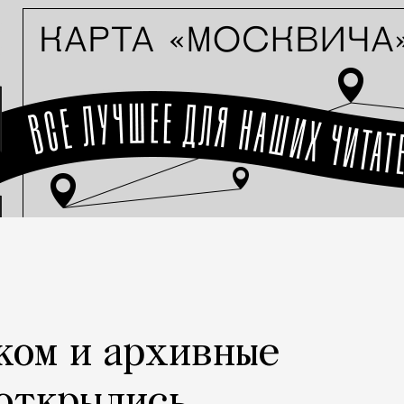
ком и архивные
 открылись