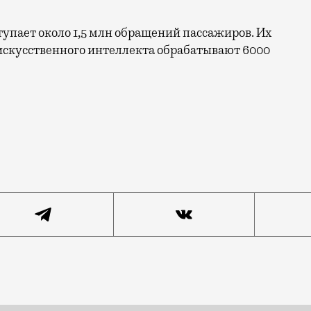
упает около 1,5 млн обращений пассажиров. Их
искусственного интеллекта обрабатывают 6000
хнологий», посвященного нейросетям, ML-моделям и ал