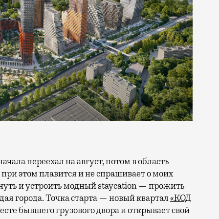
 при этом плавится и не спрашивает о моих
ануть и устроить модный staycation — прожить
ая города. Точка старта — новый квартал
«КОД
 месте бывшего грузового двора и открывает свой