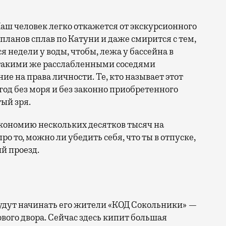
аш человек легко откажется от экскурсионного
 планов сплав по Катуни и даже смирится с тем,
 недели у воды, чтобы, лежа у бассейна в
 такими же расслабленными соседями
е на права личности. Те, кто называет этот
год без моря и без законно приобретенного
ый зря.
кономию нескольких десятков тысяч на
ро то, можно ли убедить себя, что ты в отпуске,
й проезд.
 будут начинать его жители «КОД Сокольники» —
вого двора. Сейчас здесь кипит большая