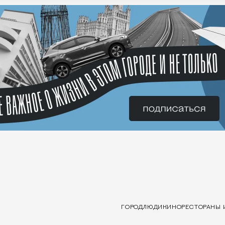
ГОРОД
ЛЮДИ
КИНО
РЕСТОРАНЫ 