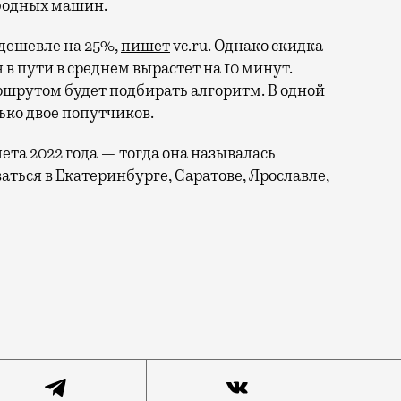
ободных машин.
 дешевле на 25%,
пишет
vc.ru. Однако скидка
 в пути в среднем вырастет на 10 минут.
шрутом будет подбирать алгоритм. В одной
ко двое попутчиков.
та 2022 года — тогда она называлась
ться в Екатеринбурге, Саратове, Ярославле,
пользоваться два человека, у которых похожи маршрут