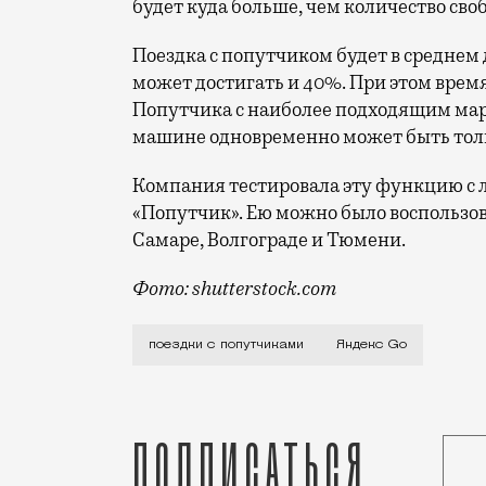
будет куда больше, чем количество св
Поездка с попутчиком будет в среднем
может достигать и 40%. При этом время
Попутчика с наиболее подходящим мар
машине одновременно может быть толь
Компания тестировала эту функцию с ле
«Попутчик». Ею можно было воспользова
Самаре, Волгограде и Тюмени.
Фото: shutterstock.com
Она называется «Вместе». Ей могут вос
поездки с попутчиками
Яндекс Go
Подписаться