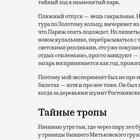
тайный ход в знаменитый парк.
Пляжный отпуск — вещь сакральная. Н
тура по Золотому кольцу, вычеркнет из
что Париж опять подождет. Но лишиться
новом купальнике, перебрасываться с
светскими репликами, это уже покушени
отдых «тюленьим», просто завидуют — 
загара воспринимается как год, прожит
Поэтому мой эксперимент был не про э
билетах — хотя и про нее тоже. Он был п
когда за деревьями шумит Ростокински
Тайные тропы
Начинаю утро там, где через пару лет
у границы бывшего Митьковского грузо