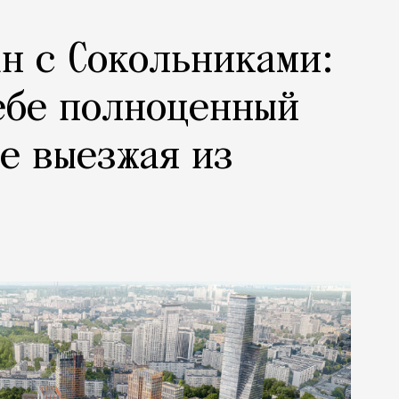
н с Сокольниками:
ебе полноценный
не выезжая из