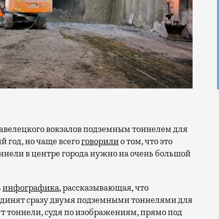
 год, но чаще всего
говорили
о том, что это
ннели в центре города нужно на очень большой
ь
инфографика
, рассказывающая, что
единят сразу двумя подземными тоннелями для
ут тоннели, судя по изображениям, прямо под