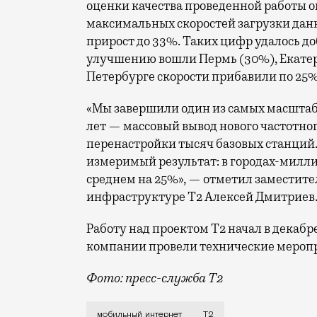
оценки качества проведенной работы о
максимальных скоростей загрузки данн
прирост до 33%. Таких цифр удалось до
улучшению вошли Пермь (30%), Екатери
Петербурге скорости прибавили по 25%
«Мы завершили один из самых масшта
лет — массовый вывод нового частотно
перенастройки тысяч базовых станций.
измеримый результат: в городах-милли
среднем на 25%», — отметил заместите
инфраструктуре Т2 Алексей Дмитриев
Работу над проектом Т2 начал в декабр
компании провели технические меропр
Фото: пресс-служба Т2
Мобильный оператор Т2 завершил работ
мобильный интернет
Т2