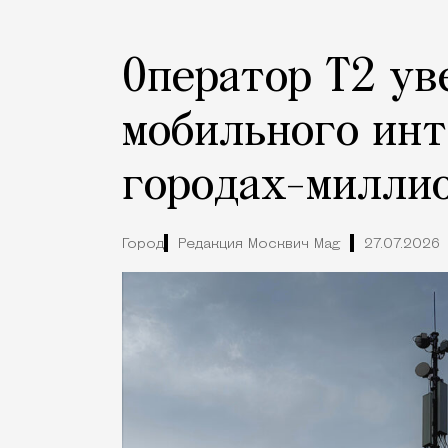
Оператор Т2 ув
мобильного инт
городах-милли
Город
Редакция Москвич Mag
27.07.2026