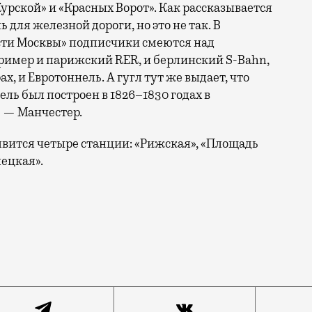
урской» и «Красных Ворот». Как рассказывается
ь для железной дороги, но это не так. В
сти Москвы» подписчики смеются над
ример и парижский RER, и берлинский S-Bahn,
х, и Евротоннель. А гугл тут же выдает, что
ь был построен в 1826–1830 годах в
 — Манчестер.
вится четыре станции: «Рижская», «Площадь
лецкая».
цкого вокзалов подземным тоннелем для МЦД-5 обсужда