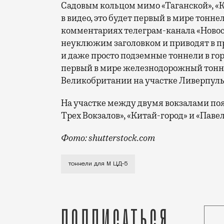
Садовым кольцом мимо «Таганской», «К
в видео, это будет первый в мире тоннел
комментариях телеграм-канала «Ново
неуклюжим заголовком и приводят в п
и даже просто подземные тоннели в гора
первый в мире железнодорожный тоннел
Великобритании на участке Ливерпуль
На участке между двумя вокзалами поя
Трех Вокзалов», «Китай-город» и «Паве
Фото: shutterstock.com
Тема соединения Ярославского и Павеле
тоннели для М ЦД-5
Подписаться