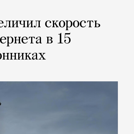
еличил скорость
ернета в 15
онниках