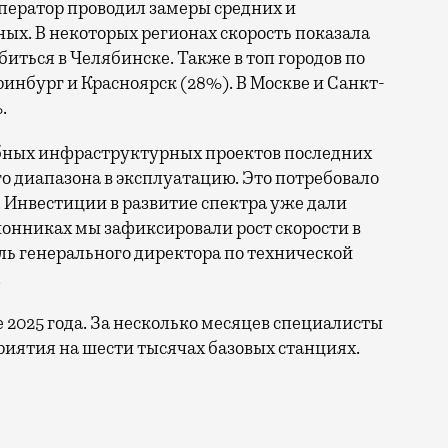
ператор проводил замеры средних и
ых. В некоторых регионах скорость показала
биться в Челябинске. Также в топ городов по
нбург и Красноярск (28%). В Москве и Санкт-
.
бных инфраструктурных проектов последних
го диапазона в эксплуатацию. Это потребовало
 Инвестиции в развитие спектра уже дали
онниках мы зафиксировали рост скорости в
ль генерального директора по технической
.
е 2025 года. За несколько месяцев специалисты
иятия на шести тысячах базовых станциях.
ы по увеличению скорости интернета в регионах. Речь