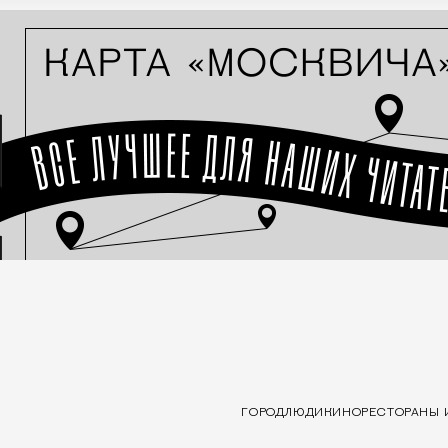
ГОРОД
ЛЮДИ
КИНО
РЕСТОРАНЫ 