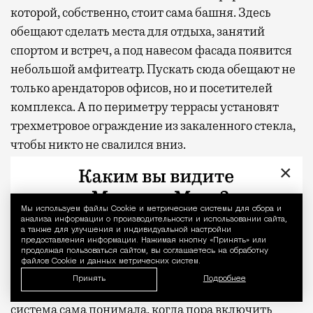
которой, собственно, стоит сама башня. Здесь
обещают сделать места для отдыха, занятий
спортом и встреч, а под навесом фасада появится
небольшой амфитеатр. Пускать сюда обещают не
только арендаторов офисов, но и посетителей
комплекса. А по периметру террасы установят
трехметровое ограждение из закаленного стекла,
чтобы никто не свалился вниз.
×
Растения подберут такие, чтобы они переносили
жизнь на высоте. А там не только ветер и палящее
Мы используем файлы Сookie и метрические системы для сбора и
Уведомление 
солнце, но и жар, который отражается от
анализа информации о производительности и использовании сайта,
а также для улучшения и индивидуальной настройки
стеклянных фасадов соседних небоскребов. За
предоставления информации. Нажимая кнопку «Принять» или
состоянием сада будет следить автоматика:
продолжая пользоваться сайтом, вы соглашаетесь на обработку
файлов Cookie и данных метрических систем.
датчики будут измерять влажность и кислотность
Принять
Подробнее
почвы и контролировать рост растений, чтобы
система сама понимала, когда пора включить