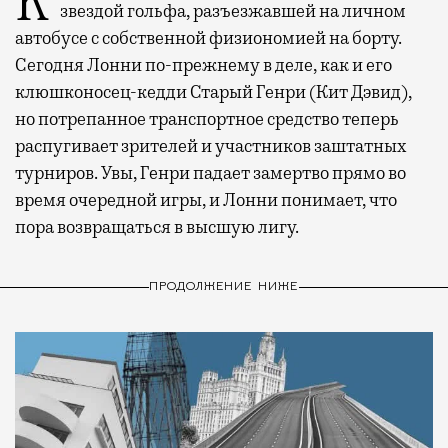
Когда-то Лонни Хокинс (Уилл Феррелл) был
звездой гольфа, разъезжавшей на личном
автобусе с собственной физиономией на борту.
Сегодня Лонни по-прежнему в деле, как и его
клюшконосец-кедди Старый Генри (Кит Дэвид),
но потрепанное транспортное средство теперь
распугивает зрителей и участников заштатных
турниров. Увы, Генри падает замертво прямо во
время очередной игры, и Лонни понимает, что
пора возвращаться в высшую лигу.
ПРОДОЛЖЕНИЕ НИЖЕ