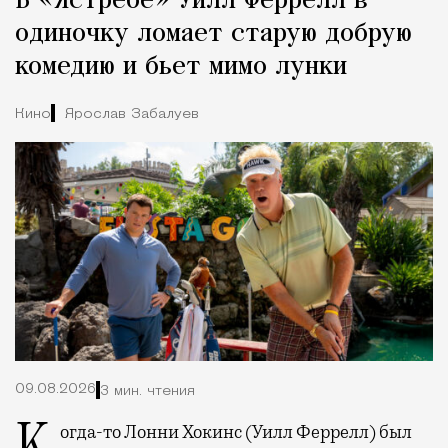
В «Ястребе» Уилл Феррелл в
Город
одиночку ломает старую добрую
комедию и бьет мимо лунки
Кино
Ярослав Забалуев
09.08.2026
3 мин. чтения