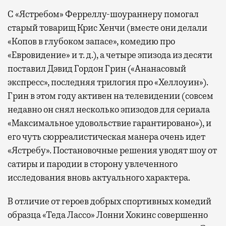
С «Ястребом» Ферреллу-шоураннеру помогал
старый товарищ Крис Хенчи (вместе они делали
«Копов в глубоком запасе», комедию про
«Евровидение» и т. д.), а четыре эпизода из десяти
поставил Дэвид Гордон Грин («Ананасовый
экспресс», последняя трилогия про «Хеллоуин»).
Грин в этом году активен на телевидении (совсем
недавно он снял несколько эпизодов для сериала
«Максимальное удовольствие гарантировано»), и
его чуть сюрреалистическая манера очень идет
«Ястребу». Постановочные решения уводят шоу от
сатиры и пародии в сторону увлеченного
исследования вновь актуального характера.
В отличие от героев добрых спортивных комедий
образца «Теда Лассо» Лонни Хокинс совершенно