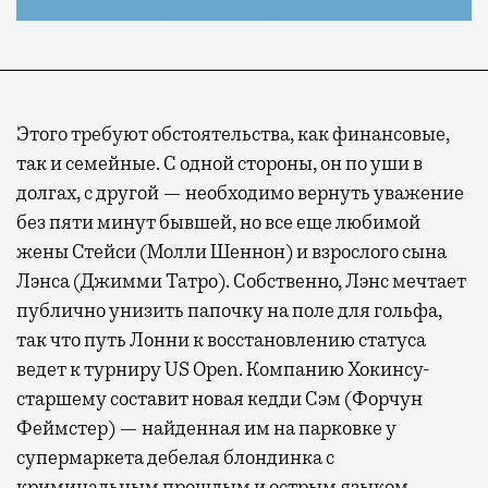
Этого требуют обстоятельства, как финансовые,
так и семейные. С одной стороны, он по уши в
долгах, с другой — необходимо вернуть уважение
без пяти минут бывшей, но все еще любимой
жены Стейси (Молли Шеннон) и взрослого сына
Лэнса (Джимми Татро). Собственно, Лэнс мечтает
публично унизить папочку на поле для гольфа,
так что путь Лонни к восстановлению статуса
ведет к турниру US Open. Компанию Хокинсу-
старшему составит новая кедди Сэм (Форчун
Феймстер) — найденная им на парковке у
супермаркета дебелая блондинка с
криминальным прошлым и острым языком.