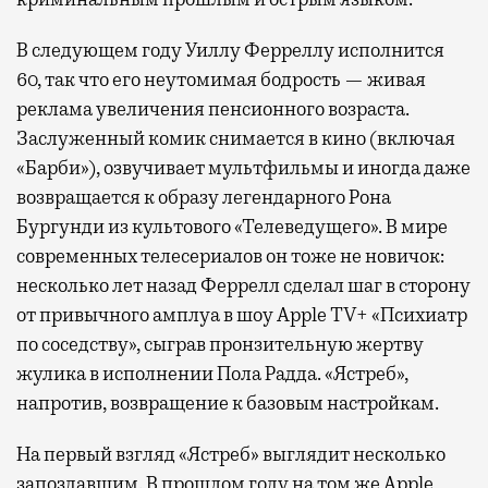
В следующем году Уиллу Ферреллу исполнится
60, так что его неутомимая бодрость — живая
реклама увеличения пенсионного возраста.
Заслуженный комик снимается в кино (включая
«Барби»), озвучивает мультфильмы и иногда даже
возвращается к образу легендарного Рона
Бургунди из культового «Телеведущего». В мире
современных телесериалов он тоже не новичок:
несколько лет назад Феррелл сделал шаг в сторону
от привычного амплуа в шоу Apple TV+ «Психиатр
по соседству», сыграв пронзительную жертву
жулика в исполнении Пола Радда. «Ястреб»,
напротив, возвращение к базовым настройкам.
На первый взгляд «Ястреб» выглядит несколько
запоздавшим. В прошлом году на том же Apple