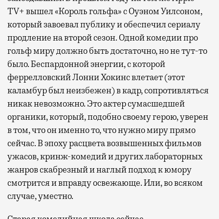
TV+ вышел «Король гольфа» с Оуэном Уилсоном,
который завоевал публику и обеспечил сериалу
продление на второй сезон. Одной комедии про
гольф миру должно быть достаточно, но не тут-то
было. Беспардонной энергии, с которой
феррелловский Лонни Хокинс влетает (этот
каламбур был неизбежен) в кадр, сопротивляться
никак невозможно. Это актер сумасшедшей
органики, который, подобно своему герою, уверен
в том, что он именно то, что нужно миру прямо
сейчас. В эпоху расцвета возвышенных фильмов
ужасов, кринж-комедий и других лабораторных
жанров скабрезный и наглый подход к юмору
смотрится и вправду освежающе. Или, во всяком
случае, уместно.