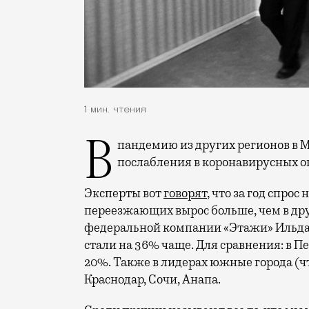
1 мин. чтения
В пандемию из других регионов в Москву, наверное, не очень-то и стремились, но
послабления в коронавирусных ог
Эксперты вот
говорят
, что за год спро
переезжающих вырос больше, чем в дру
федеральной компании «Этажи» Ильдар
стали на 36% чаще. Для сравнения: в П
20%. Также в лидерах южные города (чт
Краснодар, Сочи, Анапа.