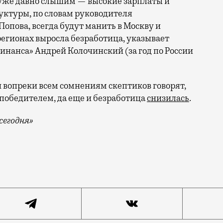
 уже давно слышим — высокие зарплаты и
ктуры, по словам руководителя
опова, всегда будут манить в Москву и
 регионах выросла безработица, указывает
анса» Андрей Колочинский (за год по России
и вопреки всем сомнениям скептиков говорят,
 победителем, да еще и безработица
снизилась
.
сегодня»
у, наверное, не очень-то и стремились, но послаблен