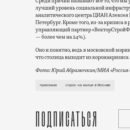
Среди причин называют все то, что мы
лучший уровень социальной инфрастру
аналитического центра ЦИАН Алексея П
Петербург. Кроме того, из-за кризиса в
управляющий партнер «ВекторСтройФин
— более чем на 24%).
Оно и понятно, ведь в московской мэри
что столица выходит из коронакризиса
Фото: Юрий Абрамочкин/МИА «Россия 
В пандемию из других регионов в Москв
приезжие
спрос на жилье в Москве
Подписаться