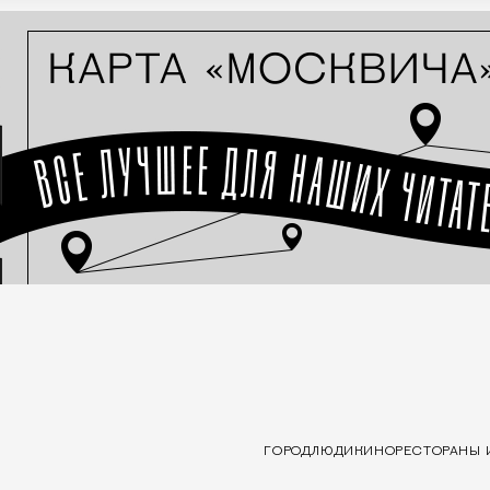
ГОРОД
ЛЮДИ
КИНО
РЕСТОРАНЫ 