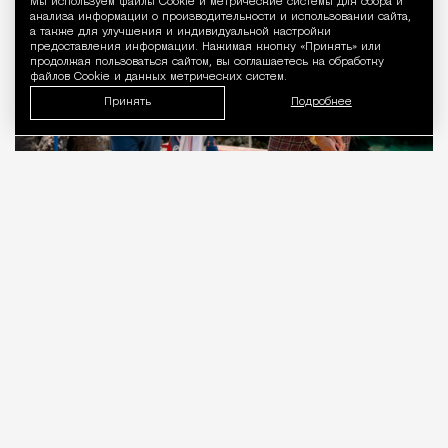
Мы используем файлы Сookie и метрические системы для сбора и
Уведомление 
анализа информации о производительности и использовании сайта,
а также для улучшения и индивидуальной настройки
предоставления информации. Нажимая кнопку «Принять» или
продолжая пользоваться сайтом, вы соглашаетесь на обработку
файлов Cookie и данных метрических систем.
Принять
Подробнее
09.08.2026
3 мин. чтения
Когда-то Лонни Хокинс (Уилл Феррелл) был
звездой гольфа, разъезжавшей на личном
автобусе с собственной физиономией на борту.
Сегодня Лонни по-прежнему в деле, как и его
клюшконосец-кедди Старый Генри (Кит Дэвид),
но потрепанное транспортное средство теперь
распугивает зрителей и участников заштатных
турниров. Увы, Генри падает замертво прямо во