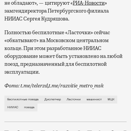
не обладают», — цитируют «
РИА-Новости
»
замгендиректора Петербургского филиала
НИИАС Сергея Кудряшова.
Полностью беспилотные «Ласточки» сейчас
«обкатывают» на Московском центральном
кольце. При этом разработанное НИИАС
оборудование может быть установлено на любой
поезд, предназначенный для беспилотной
эксплуатации.
Фото: t.me/telerzd,t.me/razvitie_metro_msk
Новые поезда работают на четвертом уровне автома
беспилотные поезда
Диспетчер
Ласточки
машинист
МЦК
НИИАС
поезда