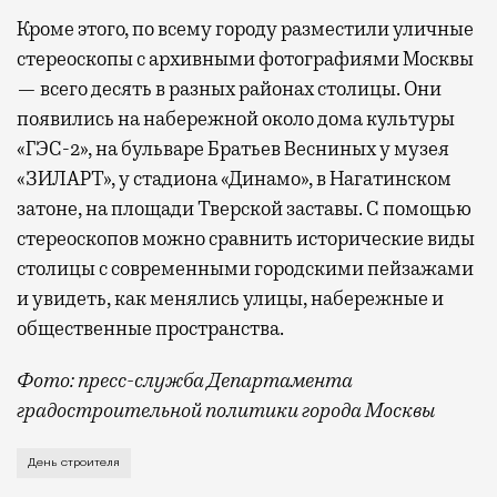
Кроме этого, по всему городу разместили уличные
стереоскопы с архивными фотографиями Москвы
— всего десять в разных районах столицы. Они
появились на набережной около дома культуры
«ГЭС-2», на бульваре Братьев Весниных у музея
«ЗИЛАРТ», у стадиона «Динамо», в Нагатинском
затоне, на площади Тверской заставы. С помощью
стереоскопов можно сравнить исторические виды
столицы с современными городскими пейзажами
и увидеть, как менялись улицы, набережные и
общественные пространства.
Фото: пресс-служба Департамента
градостроительной политики города Москвы
В этом году профессиональный праздник День строи
День строителя