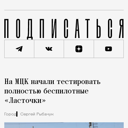
Реклама
Редакция Москвич Mag
На МЦК начали тестировать
Город
полностью беспилотные
«Ласточки»
Город
Сергей Рыбачук