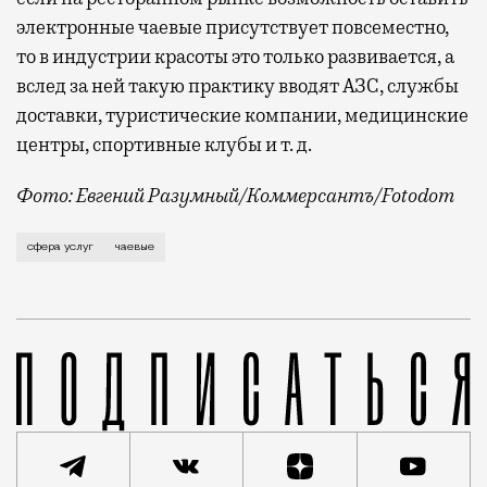
электронные чаевые присутствует повсеместно,
то в индустрии красоты это только развивается, а
вслед за ней такую практику вводят АЗС, службы
доставки, туристические компании, медицинские
центры, спортивные клубы и т. д.
Фото: Евгений Разумный/Коммерсантъ/Fotodom
Если раньше абсолютными лидерами по чаевым были о
сфера услуг
чаевые