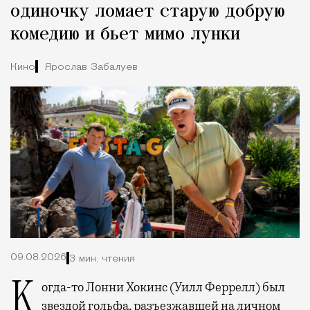
одиночку ломает старую добрую
комедию и бьет мимо лунки
Кино
Ярослав Забалуев
09.08.2026
3 мин. чтения
Когда-то Лонни Хокинс (Уилл Феррелл) был
звездой гольфа, разъезжавшей на личном