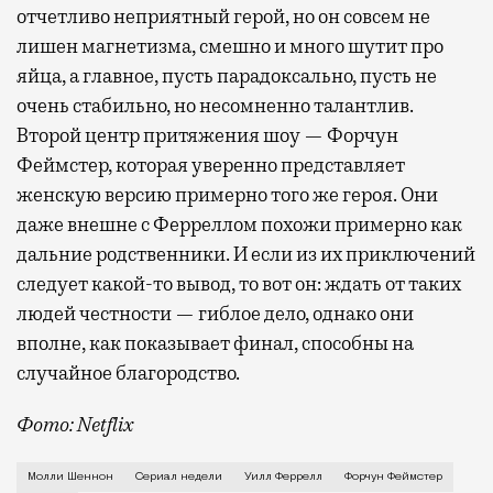
отчетливо неприятный герой, но он совсем не
лишен магнетизма, смешно и много шутит про
яйца, а главное, пусть парадоксально, пусть не
очень стабильно, но несомненно талантлив.
Второй центр притяжения шоу — Форчун
Феймстер, которая уверенно представляет
женскую версию примерно того же героя. Они
даже внешне с Ферреллом похожи примерно как
дальние родственники. И если из их приключений
следует какой-то вывод, то вот он: ждать от таких
людей честности — гиблое дело, однако они
вполне, как показывает финал, способны на
случайное благородство.
Фото: Netflix
Когда-то Лонни Хокинс (Уилл Феррелл) был звездой 
Молли Шеннон
Сериал недели
Уилл Феррелл
Форчун Феймстер