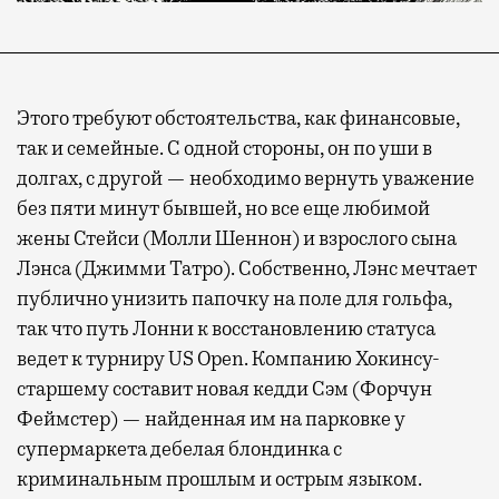
Этого требуют обстоятельства, как финансовые,
так и семейные. С одной стороны, он по уши в
долгах, с другой — необходимо вернуть уважение
без пяти минут бывшей, но все еще любимой
жены Стейси (Молли Шеннон) и взрослого сына
Лэнса (Джимми Татро). Собственно, Лэнс мечтает
публично унизить папочку на поле для гольфа,
так что путь Лонни к восстановлению статуса
ведет к турниру US Open. Компанию Хокинсу-
старшему составит новая кедди Сэм (Форчун
Феймстер) — найденная им на парковке у
супермаркета дебелая блондинка с
криминальным прошлым и острым языком.