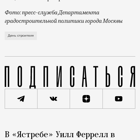
Фото: пресс-служба Департамента
градостроительной политики города Москвы
В этом году профессиональный праздник День строи
День строителя
Реклама
Редакция Москвич Mag
В «Ястребе» Уилл Феррелл в
Город