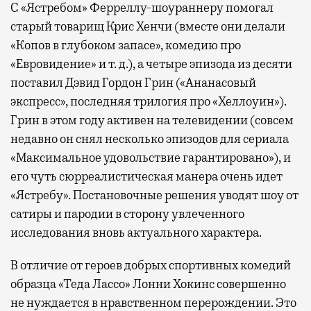
С «Ястребом» Ферреллу-шоураннеру помогал
старый товарищ Крис Хенчи (вместе они делали
«Копов в глубоком запасе», комедию про
«Евровидение» и т. д.), а четыре эпизода из десяти
поставил Дэвид Гордон Грин («Ананасовый
экспресс», последняя трилогия про «Хеллоуин»).
Грин в этом году активен на телевидении (совсем
недавно он снял несколько эпизодов для сериала
«Максимальное удовольствие гарантировано»), и
его чуть сюрреалистическая манера очень идет
«Ястребу». Постановочные решения уводят шоу от
сатиры и пародии в сторону увлеченного
исследования вновь актуального характера.
В отличие от героев добрых спортивных комедий
образца «Теда Лассо» Лонни Хокинс совершенно
не нуждается в нравственном перерождении. Это