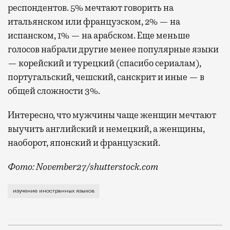
респондентов. 5% мечтают говорить на
итальянском или французском, 2% — на
испанском, 1% — на арабском. Еще меньше
голосов набрали другие менее популярные языки
— корейский и турецкий (спасибо сериалам),
португальский, чешский, санскрит и иные — в
общей сложности 3%.
Интересно, что мужчины чаще женщин мечтают
выучить английский и немецкий, а женщины,
наоборот, японский и французский.
Фото: November27/shutterstock.com
Несмотря на скачок спроса на репетиторов китайск
изучение иностранных языков