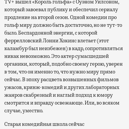
TV+ вышел «Король гольфа» с Оуэном Уилсоном,
который завоевал публику и обеспечил сериалу
продление на второй сезон. Одной комедии про
гольф миру должно быть достаточно, но не тут-то
было. Беспардонной энергии, с которой
феррелловский Лонни Хокинс влетает (этот
каламбур был неизбежен) в кадр, сопротивляться
никак невозможно. Это актер сумасшедшей
органики, который, подобно своему герою, уверен
в том, что он именно то, что нужно миру прямо
сейчас. В эпоху расцвета возвышенных фильмов
ужасов, кринж-комедий и других лабораторных
жанров скабрезный и наглый подход к юмору
смотрится и вправду освежающе. Или, во всяком
случае, уместно.
Старая комедийная школа сейчас