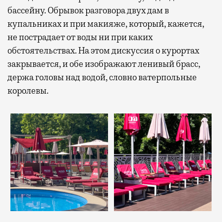
бассейну. Обрывок разговора двух дам в
купальниках и при макияже, который, кажется,
не пострадает от воды ни при каких
обстоятельствах. На этом дискуссия о курортах
закрывается, и обе изображают ленивый брасс,
держа головы над водой, словно ватерпольные
королевы.