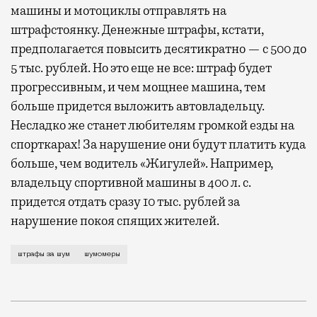
машины и мотоциклы отправлять на
штрафстоянку. Денежные штрафы, кстати,
предполагается повысить десятикратно — с 500 до
5 тыс. рублей. Но это еще не все: штраф будет
прогрессивным, и чем мощнее машина, тем
больше придется выложить автовладельцу.
Несладко же станет любителям громкой езды на
спорткарах! За нарушение они будут платить куда
больше, чем водитель «Жигулей». Например,
владельцу спортивной машины в 400 л. с.
придется отдать сразу 10 тыс. рублей за
нарушение покоя спящих жителей.
Сегодня в Мосгордуму был внесен законопроект, ус
штрафы за шум
шумомеры