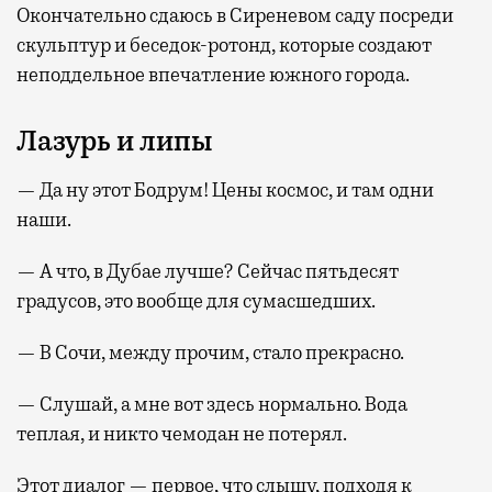
Окончательно сдаюсь в Сиреневом саду посреди
скульптур и беседок-ротонд, которые создают
неподдельное впечатление южного города.
Лазурь и липы
— Да ну этот Бодрум! Цены космос, и там одни
наши.
— А что, в Дубае лучше? Сейчас пятьдесят
градусов, это вообще для сумасшедших.
— В Сочи, между прочим, стало прекрасно.
— Слушай, а мне вот здесь нормально. Вода
теплая, и никто чемодан не потерял.
Этот диалог — первое, что слышу, подходя к