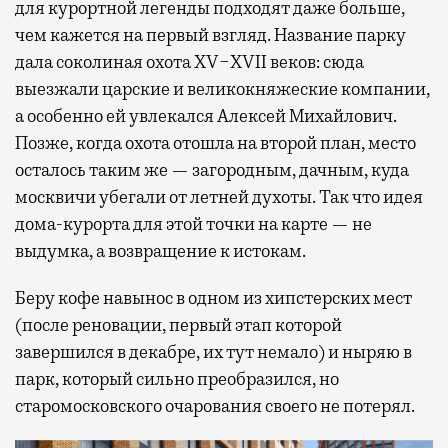
для курортной легенды подходят даже больше,
чем кажется на первый взгляд. Название парку
дала соколиная охота XV−XVII веков: сюда
выезжали царские и великокняжеские компании,
а особенно ей увлекался Алексей Михайлович.
Позже, когда охота отошла на второй план, место
осталось таким же — загородным, дачным, куда
москвичи убегали от летней духоты. Так что идея
дома-курорта для этой точки на карте — не
выдумка, а возвращение к истокам.
Беру кофе навынос в одном из хипстерских мест
(после реновации, первый этап которой
завершился в декабре, их тут немало) и ныряю в
парк, который сильно преобразился, но
старомосковского очарования своего не потерял.