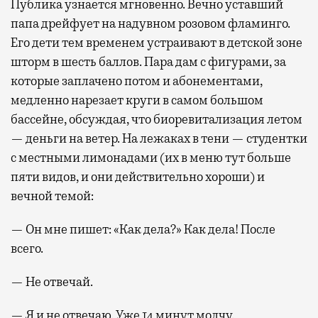
Публика узнается мгновенно. Вечно уставший
папа дрейфует на надувном розовом фламинго.
Его дети тем временем устраивают в детской зоне
шторм в шесть баллов. Пара дам с фигурами, за
которые заплачено потом и абонементами,
медленно нарезает круги в самом большом
бассейне, обсуждая, что биоревитализация летом
— деньги на ветер. На лежаках в тени — студентки
с местными лимонадами (их в меню тут больше
пяти видов, и они действительно хороши) и
вечной темой:
— Он мне пишет: «Как дела?» Как дела! После
всего.
— Не отвечай.
— Я и не отвечаю. Уже 14 минут молчу.