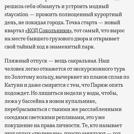
решила себя обмануть и устроить модный
staycation — прожить полноценный курортный
день, не покидая города. Точка старта — новый
квартал
«КОД Сокольники»
, тот самый, что вырос
на месте бывшего грузового двора и открывает
свой тайный ход в знаменитый парк.
Пляжный отпуск — вещь сакральная. Наш
человек легко откажется от экскурсионного тура
по Золотому кольцу, вычеркнет из планов сплав по
Катуни и даже смирится с тем, что Париж опять
подождет. Но лишиться недели у воды, чтобы,
лежа у бассейна в новом купальнике,
перебрасываться с такими же расслабленными
соседями светскими репликами, это уже
покушение на права личности. Те, кто называет
этот отдых «тюленьим», просто завидуют — год