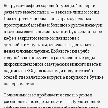
Вокруг атмосфера хорошей турецкой пятерки,
разве что вместо пальм — вековые липы и сосны.
Под открытым небом — два прямоугольных
просторных бассейна и большое круглое джакузи,
в котором светская жизнь кипит буквально, плюс
кафе в закрытом высоком павильоне с
диджейским пультом, откуда весь день льется
ненавязчивый лаундж. Добавьте сюда рябь
голубой воды, аккуратно расставленные ряды
широких шезлонгов с матрасами винного цвета и
надписью «КОД» на каждом, и получите вайб
отелей, где халаты не воруют, а покупают в бутике
на первом этаже.
Солнечный свет пробивается сквозь кроны и
рассыпается по воде бликами — в Дубае за такой