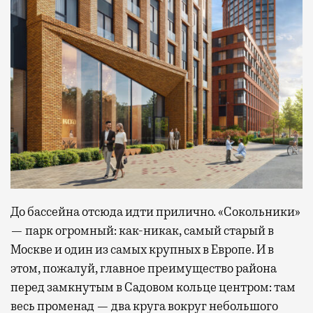
До бассейна отсюда идти прилично. «Сокольники»
— парк огромный: как-никак, самый старый в
Москве и один из самых крупных в Европе. И в
этом, пожалуй, главное преимущество района
перед замкнутым в Садовом кольце центром: там
весь променад — два круга вокруг небольшого