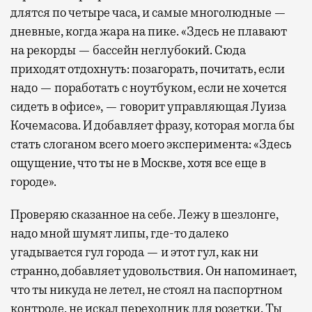
длятся по четыре часа, и самые многолюдные —
дневные, когда жара на пике. «Здесь не плавают
на рекорды — бассейн неглубокий. Сюда
приходят отдохнуть: позагорать, почитать, если
надо — поработать с ноутбуком, если не хочется
сидеть в офисе», — говорит управляющая Луиза
Кочемасова. И добавляет фразу, которая могла бы
стать слоганом всего моего эксперимента: «Здесь
ощущение, что ты не в Москве, хотя все еще в
городе».
Проверяю сказанное на себе. Лежу в шезлонге,
надо мной шумят липы, где-то далеко
угадывается гул города — и этот гул, как ни
странно, добавляет удовольствия. Он напоминает,
что ты никуда не летел, не стоял на паспортном
контроле, не искал переходник для розетки. Ты