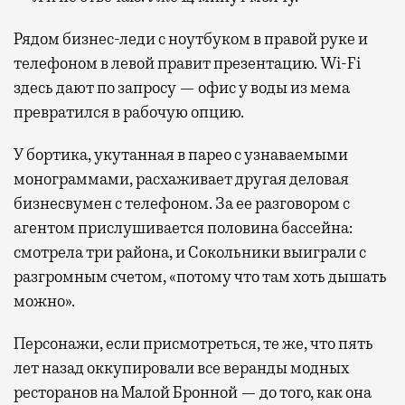
Рядом бизнес-леди с ноутбуком в правой руке и
телефоном в левой правит презентацию. Wi-Fi
здесь дают по запросу — офис у воды из мема
превратился в рабочую опцию.
У бортика, укутанная в парео с узнаваемыми
монограммами, расхаживает другая деловая
бизнесвумен с телефоном. За ее разговором с
агентом прислушивается половина бассейна:
смотрела три района, и Сокольники выиграли с
разгромным счетом, «потому что там хоть дышать
можно».
Персонажи, если присмотреться, те же, что пять
лет назад оккупировали все веранды модных
ресторанов на Малой Бронной — до того, как она