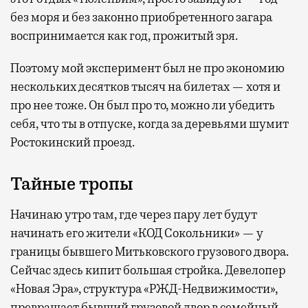
без моря и без законно приобретенного загара
воспринимается как год, прожитый зря.
Поэтому мой эксперимент был не про экономию
нескольких десятков тысяч на билетах — хотя и
про нее тоже. Он был про то, можно ли убедить
себя, что ты в отпуске, когда за деревьями шумит
Ростокинский проезд.
Тайные тропы
Начинаю утро там, где через пару лет будут
начинать его жители «КОД Сокольники» — у
границы бывшего Митьковского грузового двора.
Сейчас здесь кипит большая стройка. Девелопер
«Новая Эра», структура «РЖД-Недвижимости»,
превращает бывший грузовой двор в семейный