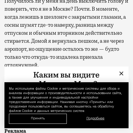
Получилось ли у меня на день выключить голову и
поверить, что я не в Москве? Почти. В моменте,
когда лежишь в шезлонге с закрытыми глазами, а
сосны шумят где-то наверху, разница между
отпуском и обычным вторником действительно
стирается. Домой я вернулась пешком, а не через
аэропорт, но ощущение осталось то же — будто
только что откуда-то издалека приехала
отдохнувшей.
×
С проектной декларацией можно ознакомиться по
ссылке
.
Мы используем файлы Сookie и метрические системы для сбора и
Уведомление 
анализа информации о производительности и использовании сайта,
а также для улучшения и индивидуальной настройки
Фото:
пресс-служба девелоперской компании
предоставления информации. Нажимая кнопку «Принять» или
продолжая пользоваться сайтом, вы соглашаетесь на обработку
«Новая Эра» и пресс-служба АНО «Развитие
файлов Cookie и данных метрических систем.
парков»
Принять
Подробнее
Отпуск в этом году у меня кочует: сначала пе
Реклама