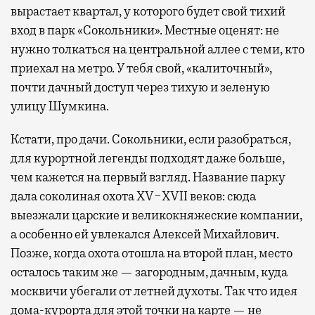
вырастает квартал, у которого будет свой тихий
вход в парк «Сокольники». Местные оценят: не
нужно толкаться на центральной аллее с теми, кто
приехал на метро. У тебя свой, «калиточный»,
почти дачный доступ через тихую и зеленую
улицу Шумкина.
Кстати, про дачи. Сокольники, если разобраться,
для курортной легенды подходят даже больше,
чем кажется на первый взгляд. Название парку
дала соколиная охота XV−XVII веков: сюда
выезжали царские и великокняжеские компании,
а особенно ей увлекался Алексей Михайлович.
Позже, когда охота отошла на второй план, место
осталось таким же — загородным, дачным, куда
москвичи убегали от летней духоты. Так что идея
дома-курорта для этой точки на карте — не