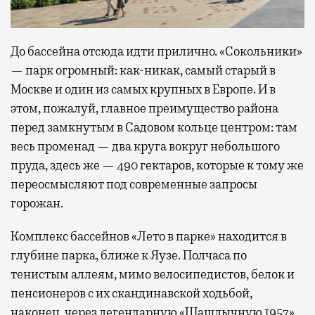
До бассейна отсюда идти прилично. «Сокольники»
— парк огромный: как-никак, самый старый в
Москве и один из самых крупных в Европе. И в
этом, пожалуй, главное преимущество района
перед замкнутым в Садовом кольце центром: там
весь променад — два круга вокруг небольшого
пруда, здесь же — 490 гектаров, которые к тому же
переосмысляют под современные запросы
горожан.
Комплекс бассейнов «Лето в парке» находится в
глубине парка, ближе к Яузе. Полчаса по
тенистым аллеям, мимо велосипедистов, белок и
пенсионеров с их скандинавской ходьбой,
наконец, через легендарную «Шашлычную 1957»,