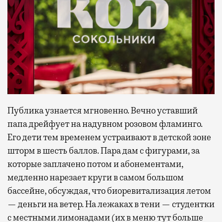
Публика узнается мгновенно. Вечно уставший
папа дрейфует на надувном розовом фламинго.
Его дети тем временем устраивают в детской зоне
шторм в шесть баллов. Пара дам с фигурами, за
которые заплачено потом и абонементами,
медленно нарезает круги в самом большом
бассейне, обсуждая, что биоревитализация летом
— деньги на ветер. На лежаках в тени — студентки
с местными лимонадами (их в меню тут больше