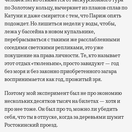
по Золотому кольцу, вычеркнет из планов сплав по
Катуни и даже смирится с тем, что Париж опять
подождет. Но лишиться недели у воды, чтобы,
лежа у бассейна в новом купальнике,
перебрасываться с такими же расслабленными
соседями светскими репликами, это уже
покушение на права личности. Те, кто называет
этот отдых «тюленьим», просто завидуют — год
без моря и без законно приобретенного загара
воспринимается как год, прожитый зря.
Поэтому мой эксперимент был не про экономию
нескольких десятков тысяч на билетах — хотя и
про нее тоже. Он был про то, можно ли убедить
себя, что ты в отпуске, когда за деревьями шумит
Ростокинский проезд.