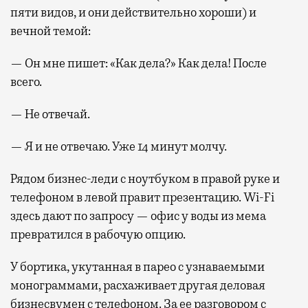
пяти видов, и они действительно хороши) и
вечной темой:
— Он мне пишет: «Как дела?» Как дела! После
всего.
— Не отвечай.
— Я и не отвечаю. Уже 14 минут молчу.
Рядом бизнес-леди с ноутбуком в правой руке и
телефоном в левой правит презентацию. Wi-Fi
здесь дают по запросу — офис у воды из мема
превратился в рабочую опцию.
У бортика, укутанная в парео с узнаваемыми
монограммами, расхаживает другая деловая
бизнесвумен с телефоном. За ее разговором с