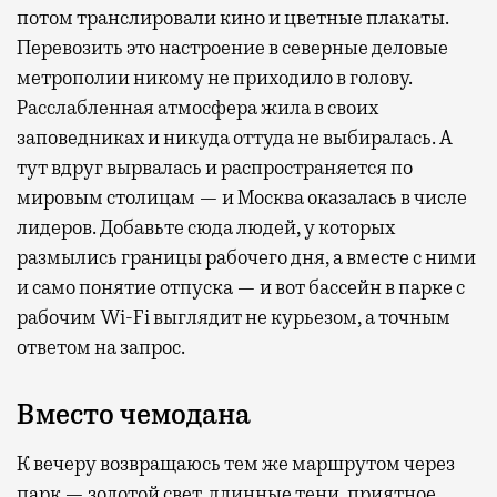
потом транслировали кино и цветные плакаты.
Перевозить это настроение в северные деловые
метрополии никому не приходило в голову.
Расслабленная атмосфера жила в своих
заповедниках и никуда оттуда не выбиралась. А
тут вдруг вырвалась и распространяется по
мировым столицам — и Москва оказалась в числе
лидеров. Добавьте сюда людей, у которых
размылись границы рабочего дня, а вместе с ними
и само понятие отпуска — и вот бассейн в парке с
рабочим Wi-Fi выглядит не курьезом, а точным
ответом на запрос.
Вместо чемодана
К вечеру возвращаюсь тем же маршрутом через
парк — золотой свет, длинные тени, приятное