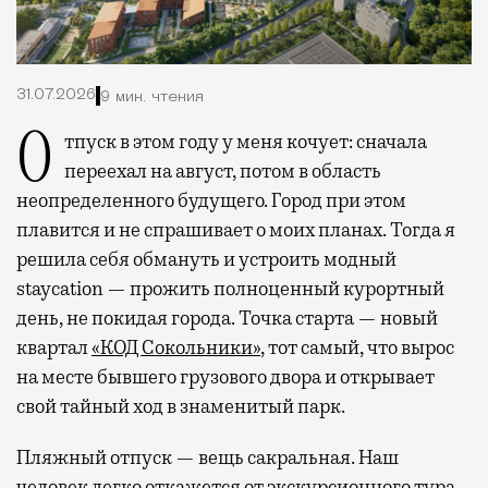
31.07.2026
9 мин. чтения
Отпуск в этом году у меня кочует: сначала
переехал на август, потом в область
неопределенного будущего. Город при этом
плавится и не спрашивает о моих планах. Тогда я
решила себя обмануть и устроить модный
staycation — прожить полноценный курортный
день, не покидая города. Точка старта — новый
квартал
«КОД Сокольники»
, тот самый, что вырос
на месте бывшего грузового двора и открывает
свой тайный ход в знаменитый парк.
Пляжный отпуск — вещь сакральная. Наш
человек легко откажется от экскурсионного тура