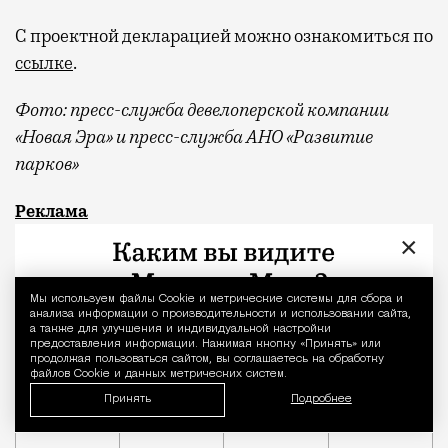
С проектной декларацией можно ознакомиться по
ссылке
.
Фото:
пресс-служба девелоперской компании
«Новая Эра» и пресс-служба АНО «Развитие
парков»
Отпуск в этом году у меня кочует: сначала пе
Реклама
×
квартал «КОД Сокольники»
Мы используем файлы Сookie и метрические системы для сбора и
Уведомление 
анализа информации о производительности и использовании сайта,
а также для улучшения и индивидуальной настройки
предоставления информации. Нажимая кнопку «Принять» или
продолжая пользоваться сайтом, вы соглашаетесь на обработку
файлов Cookie и данных метрических систем.
Принять
Подробнее