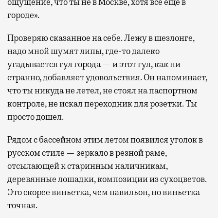
ощущение, что ты не в Москве, хотя все еще в
городе».
Проверяю сказанное на себе. Лежу в шезлонге,
надо мной шумят липы, где-то далеко
угадывается гул города — и этот гул, как ни
странно, добавляет удовольствия. Он напоминает,
что ты никуда не летел, не стоял на паспортном
контроле, не искал переходник для розетки. Ты
просто дошел.
Рядом с бассейном этим летом появился уголок в
русском стиле — зеркало в резной раме,
отсылающей к старинным наличникам,
деревянные лошадки, композиции из сухоцветов.
Это скорее виньетка, чем павильон, но виньетка
точная.