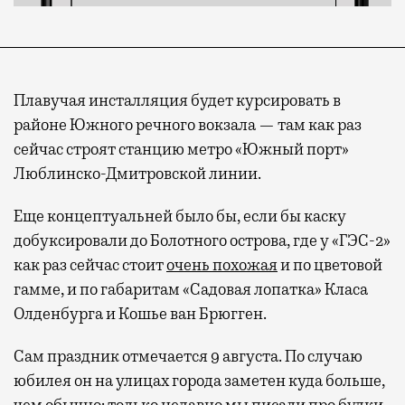
Плавучая инсталляция будет курсировать в
районе Южного речного вокзала — там как раз
сейчас строят станцию метро «Южный порт»
Люблинско-Дмитровской линии.
Еще концептуальней было бы, если бы каску
добуксировали до Болотного острова, где у «ГЭС-2»
Современный путешественник часто берет
как раз сейчас стоит
очень похожая
и по цветовой
с собой не только чемодан, но и ноутбук.
гамме, и по габаритам «Садовая лопатка» Класа
А ожидание рейса все чаще превращается
Олденбурга и Кошье ван Брюгген.
не в потерянное время, а в возможность
Сам праздник отмечается 9 августа. По случаю
спокойно закончить дела или спланировать
активности в путешествии, например
юбилея он на улицах города заметен куда больше,
забронировать нужные билеты и рестораны.
чем обычно: только недавно мы
писали
про будки