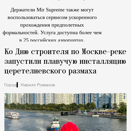
Держатели Mir Supreme также могут
воспользоваться сервисом ускоренного
прохождения предполетных
формальностей.
Услуга доступна более чем
в 25 российских аэропортах.
Tcпециальный проектКаждый москвич знает — отпуск нач
Ко Дню строителя по Москве-реке
запустили плавучую инсталляцию
церетелиевского размаха
Город
Кирилл Романов