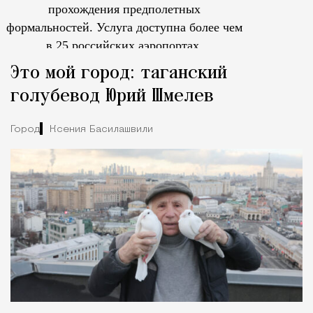
прохождения предполетных
формальностей.
Услуга доступна более чем
в 25 российских аэропортах.
Tcпециальный проектКаждый москвич знает — отпуск нач
Это мой город: таганский
голубевод Юрий Шмелев
Город
Ксения Басилашвили