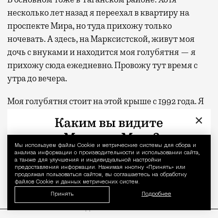
несколько лет назад я переехал в квартиру на
проспекте Мира, но туда прихожу только
ночевать. А здесь, на Марксистской, живут моя
дочь с внуками и находится моя голубятня — я
прихожу сюда ежедневно. Провожу тут время с
утра до вечера.
Моя голубятня стоит на этой крыше с 1992 года. Я
целый день кручусь здесь с птицами и внуками.
×
Слежу за чердаком, делаю уборку. За голубями у
меня приглядывают ветеринары. Они приезжают
Мы используем файлы Сookie и метрические системы для сбора и
Уведомление 
практически каждый месяц, берут помет на
анализа информации о производительности и использовании сайта,
а также для улучшения и индивидуальной настройки
анализ и проверяют птиц на бактериологические
предоставления информации. Нажимая кнопку «Принять» или
продолжая пользоваться сайтом, вы соглашаетесь на обработку
заболевания, а также на вирусы.
файлов Cookie и данных метрических систем.
Принять
Подробнее
ПРОДОЛЖЕНИЕ НИЖЕ