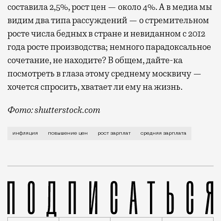
составила 2,5%, рост цен — около 4%. А в медиа мы
видим два типа рассуждений — о стремительном
росте числа бедных в стране и невиданном с 2012
года росте производства; немного парадоксальное
сочетание, не находите? В общем, дайте-ка
посмотреть в глаза этому среднему москвичу —
хочется спросить, хватает ли ему на жизнь.
Фото: shutterstock.com
Вы могли этого не заметить за повышением цен и инф
инфляция
повышение цен
рост зарплат
средняя зарплата