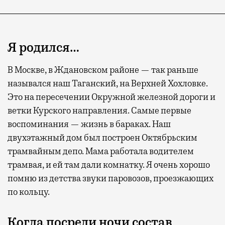
Я родился…
В Москве, в Ждановском районе — так раньше
назывался наш Таганский, на Верхней Хохловке.
Это на пересечении Окружной железной дороги и
Современный путешественник часто берет
ветки Курского направления. Самые первые
с собой не только чемодан, но и ноутбук.
воспоминания — жизнь в бараках. Наш
А ожидание рейса все чаще превращается
двухэтажный дом был построен Октябрьским
не в потерянное время, а в возможность
трамвайным депо. Мама работала водителем
спокойно закончить дела или спланировать
трамвая, и ей там дали комнатку. Я очень хорошо
активности в путешествии, например
помню из детства звуки паровозов, проезжающих
забронировать нужные билеты и рестораны.
по кольцу.
Когда посреди ночи состав