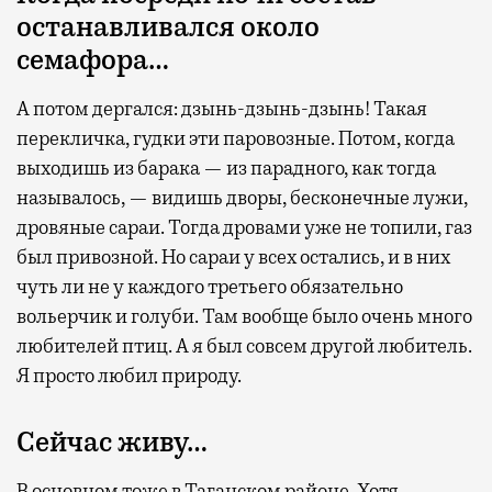
Бизнес-зал становится местом, где можно
останавливался около
провести переговоры, поработать или просто
семафора…
выпить кофе, наблюдая сквозь панорамные
окна за тем, как взлетают и садятся
А потом дергался: дзынь-дзынь-дзынь! Такая
самолеты. В Москве нет недостатка
перекличка, гудки эти паровозные. Потом, когда
в лаунжах. В аэропортах их обычно
выходишь из барака — из парадного, как тогда
несколько — в разных зонах воздушных
называлось, — видишь дворы, бесконечные лужи,
гаваней. На некоторых вокзалах — тоже.
дровяные сараи. Тогда дровами уже не топили, газ
Лаунжи доступны на Ленинградском,
был привозной. Но сараи у всех остались, и в них
Павелецком, Казанском, Ярославском
чуть ли не у каждого третьего обязательно
и Курском вокзалах.
Попасть в бизнес-залы
вольерчик и голуби. Там вообще было очень много
могут держатели карт Mir Supreme. Причем
любителей птиц. А я был совсем другой любитель.
не только в столице. Всего доступно более
Я просто любил природу.
1000 бизнес-залов по всему миру.
Сейчас живу…
В основном тоже в Таганском районе. Хотя