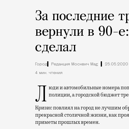
За последние т
вернули в 90-е:
сделал
Город
Редакция Москвич Mag
25.05.2020
4 мин. чтения
Люди и автомобильные номера попали в заложники, голый бегун скрывается от
полиции, а городской бюджет тре
Кризис повлиял на город не лучшим об
прекрасной столичной жизни, как проя
приметы прошлых времен.