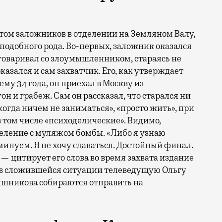
атом заложников в отделении на Земляном Валу,
подобного рода. Во-первых, заложник оказался
зговаривал со злоумышленником, стараясь не
казался и сам захватчик. Его, как утверждает
у 34 года, он приехал в Москву из
н и грабеж. Сам он рассказал, что старался ни
когда ничем не заниматься», «просто жить», при
 том числе «психоделические». Видимо,
деление с муляжом бомбы. «Либо я узнаю
неминуем. Я не хочу сдаваться. Достойный финал.
— цитирует его слова во время захвата издание
л в сложившейся ситуации телеведущую Ольгу
арышникова собираются отправить на