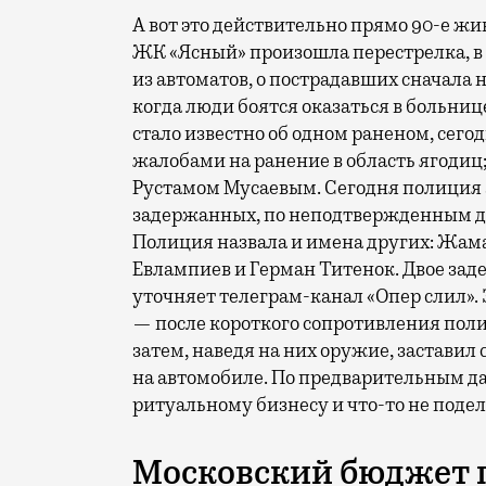
А вот это действительно прямо 90-е жи
ЖК «Ясный» произошла перестрелка, в 
из автоматов, о пострадавших сначала 
когда люди боятся оказаться в больниц
стало известно об одном раненом, сего
жалобами на ранение в область ягодиц; 
Рустамом Мусаевым. Сегодня полиция 
задержанных, по неподтвержденным д
Полиция назвала и имена других: Жам
Евлампиев и Герман Титенок. Двое за
уточняет телеграм-канал «Опер слил».
— после короткого сопротивления поли
затем, наведя на них оружие, заставил
на автомобиле. По предварительным д
ритуальному бизнесу и что-то не поде
Московский бюджет п