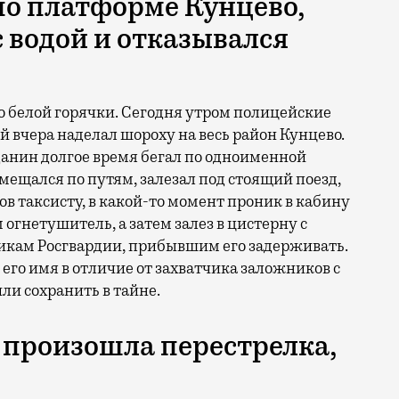
по платформе Кунцево,
с водой и отказывался
 до белой горячки. Сегодня утром полицейские
 вчера наделал шороху на весь район Кунцево.
анин долгое время бегал по одноименной
ещался по путям, залезал под стоящий поезд,
ов таксисту, в какой-то момент проник в кабину
огнетушитель, а затем залез в цистерну с
никам Росгвардии, прибывшим его задерживать.
его имя в отличие от захватчика заложников с
и сохранить в тайне.
 произошла перестрелка,