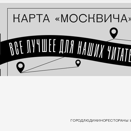
ГОРОД
ЛЮДИ
КИНО
РЕСТОРАНЫ 