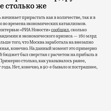
е столько же
начинает прирастать как в количестве, так и в
о во времена экономических катаклизмов.
 интервью «РИА Новости»
сообщил
, сколько
пандемии и экономического кризиса — 160 млрд
льше того, что Москва заработала на внезапно
ная, конечно. На данный момент это примерно
ий бюджет был сверстан с расчетом на прибыль в
. Примерно столько, как указывалось ранее,
ода. Нет, конечно, в 90-е бывало и пострашнее,
заложники, голый бегун скрывается от полиции, а гор