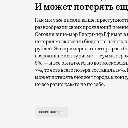
И может потерять ещ
Как мы уже писали выше, преступность 
разнообразии своих проявлений именн
Сегодня вице-мэр Владимир Ефимов в
потерял московский бюджет с начала 
рублей. Это примерно в полтора раза бо
возродившемся туризме — сумма огром
8% — и все бы ничего, но вот московск
7%, то есть всего потеря составила 15%
может потерять бюджет города к концу г
но все равно как-то не по себе.
Люди и автомобильные номера попали в 
происшествия