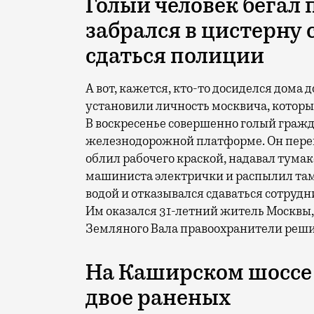
Голый человек бегал 
забрался в цистерну 
сдаться полиции
А вот, кажется, кто-то досиделся дома
установили личность москвича, который
В воскресенье совершенно голый гражд
железнодорожной платформе. Он перем
облил рабочего краской, надавал тумак
машиниста электрички и распылил там 
водой и отказывался сдаваться сотруд
Им оказался 31-летний житель Москвы, 
Земляного Вала правоохранители решил
На Каширском шоссе
двое раненых