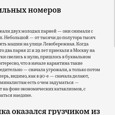
ильных номеров
жали двух молодых парней — они снимали с
п. Небольшой — от тысячи до полутора тысяч
есять машин на улице Левобережная. Когда
о два парня 21 и 29 лет приехали в Москву на
тки свелись к нулю, пришлось в буквальном
тересно, что в начале карантина такие
едительно — сначала угрожали, а только потом
рь, видимо, как в 90-е — сначала делают,
иминалистам есть о чем задуматься —
т на фоне экономических катаклизмов, с
аться наедине.
ка оказался грузчиком из