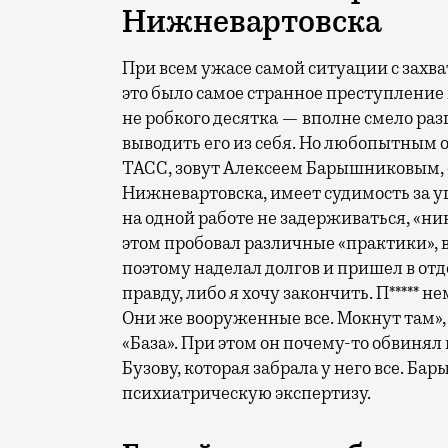
Нижневартовска
При всем ужасе самой ситуации с захв
это было самое странное преступление 
не робкого десятка — вполне смело ра
выводить его из себя. Но любопытным о
ТАСС, зовут Алексеем Барышниковым, ем
Нижневартовска, имеет судимость за уго
на одной работе не задерживаться, «ни
этом пробовал различные «практики», в
поэтому наделал долгов и пришел в от
правду, либо я хочу закончить. П***** 
Они же вооруженные все. Мокнут там», 
«База». При этом он почему-то обвиня
Бузову, которая забрала у него все. Б
психиатрическую экспертизу.