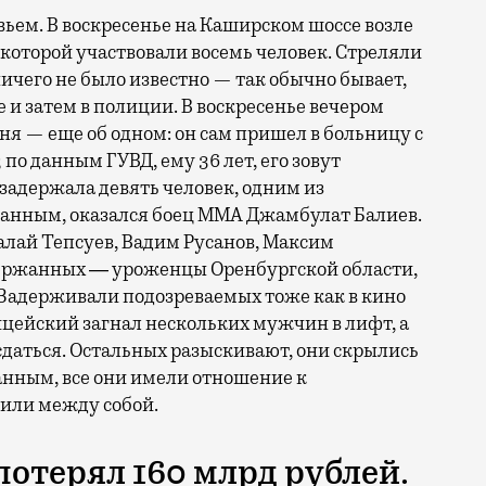
вьем. В воскресенье на Каширском шоссе возле
которой участвовали восемь человек. Стреляли
ничего не было известно — так обычно бывает,
е и затем в полиции. В воскресенье вечером
дня — еще об одном: он сам пришел в больницу с
по данным ГУВД, ему 36 лет, его зовут
задержала девять человек, одним из
анным, оказался боец ММА Джамбулат Балиев.
алай Тепсуев, Вадим Русанов, Максим
держанных ― уроженцы Оренбургской области,
 Задерживали подозреваемых тоже как в кино
цейский загнал нескольких мужчин в лифт, а
 сдаться. Остальных разыскивают, они скрылись
анным, все они имели отношение к
лили между собой.
отерял 160 млрд рублей.