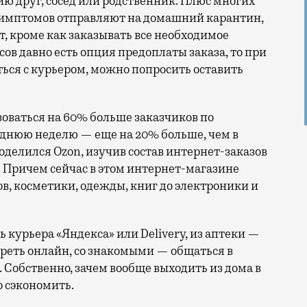
друг, сосед или родственник. Плюс многих
симптомов отправляют на домашний карантин,
т, кроме как заказывать все необходимое
сов давно есть опция предоплаты заказа, то при
ься с курьером, можно попросить оставить
зоваться на 60% больше заказчиков по
еднюю неделю — еще на 20% больше, чем в
оделился Ozon, изучив состав интернет-заказов
 Причем сейчас в этом интернет-магазине
ов, косметики, одежды, книг до электроники и
ь курьера «Яндекса» или Delivery, из аптеки —
реть онлайн, со знакомыми — общаться в
 Собственно, зачем вообще выходить из дома в
о сэкономить.