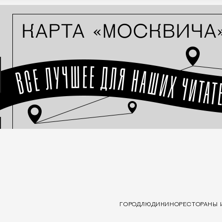
ГОРОД
ЛЮДИ
КИНО
РЕСТОРАНЫ 