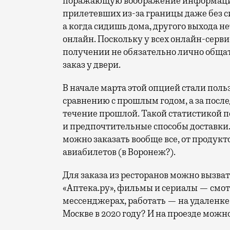
поражающую воображение информацию 
прилетевших из-за границы даже без 
а когда сидишь дома, другого выхода не
онлайн. Поскольку у всех онлайн-серви
получении не обязательно лично общат
заказ у двери.
В начале марта этой опцией стали поль
сравнению с прошлым годом, а за посл
течение прошлой. Такой статистикой п
и предпочтительные способы доставки.
можно заказать вообще все, от продукт
авиабилетов (в Воронеж?).
Для заказа из ресторанов можно вызват
«Аптека.ру», фильмы и сериалы — смот
мессенджерах, работать — на удаленке.
Москве в 2020 году? И на проезде можн