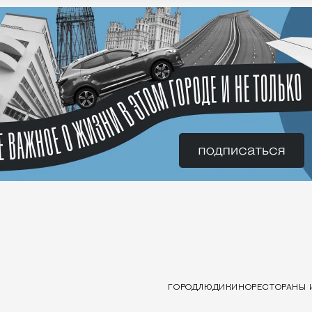
ГОРОД
ЛЮДИ
КИНО
РЕСТОРАНЫ 