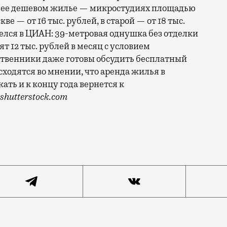
олее дешевом жилье — микростудиях площадью
ве — от 16 тыс. рублей, в старой — от 18 тыс.
елся в ЦИАН: 39-метровая однушка без отделки
ят 12 тыс. рублей в месяц с условием
бственники даже готовы обсудить бесплатный
сходятся во мнении, что аренда жилья в
ть и к концу года вернется к
shutterstock.com
го количества москвичей. Как считают специалисты ко