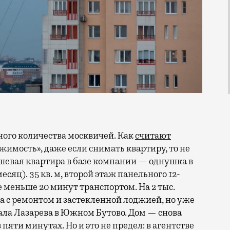
ного количества москвичей. Как
считают
мость», даже если снимать квартиру, то не
шевая квартира в базе компании — однушка в
сяц). 35 кв. м, второй этаж панельного 12-
 меньше 20 минут транспортом. На 2 тыс.
 с ремонтом и застекленной лоджией, но уже
ла Лазарева в Южном Бутово. Дом — снова
 пяти минутах. Но и это не предел: в агентстве