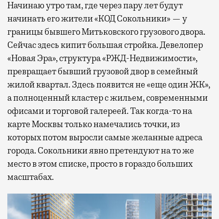
Начинаю утро там, где через пару лет будут
начинать его жители «КОД Сокольники» — у
границы бывшего Митьковского грузового двора.
Сейчас здесь кипит большая стройка. Девелопер
«Новая Эра», структура «РЖД-Недвижимости»,
превращает бывший грузовой двор в семейный
жилой квартал. Здесь появится не «еще один ЖК»,
а полноценный кластер с жильем, современными
офисами и торговой галереей. Так когда-то на
карте Москвы только намечались точки, из
которых потом выросли самые желанные адреса
города. Сокольники явно претендуют на то же
место в этом списке, просто в гораздо больших
масштабах.