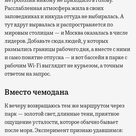
метрополии никому не приходило в голову.
Расслабленная атмосфера жила в своих
заповедниках и никуда оттуда не выбиралась. А
тут вдруг вырвалась и распространяется по
мировым столицам — и Москва оказалась в числе
лидеров. Добавьте сюда людей, у которых
размылись границы рабочего дня, а вместе с ними
и само понятие отпуска — и вот бассейн в парке с
рабочим Wi-Fi выглядит не курьезом, а точным
ответом на запрос.
Вместо чемодана
К вечеру возвращаюсь тем же маршрутом через
парк — золотой свет, длинные тени, приятное
ощущение усталости, которое обычно бывает
после моря. Эксперимент признаю удавшимся: