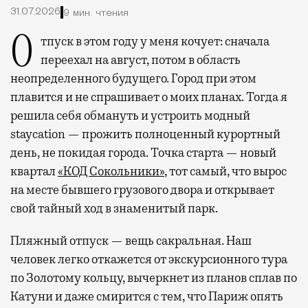
31.07.2026
9 мин. чтения
Отпуск в этом году у меня кочует: сначала
переехал на август, потом в область
неопределенного будущего. Город при этом
плавится и не спрашивает о моих планах. Тогда я
решила себя обмануть и устроить модный
staycation — прожить полноценный курортный
день, не покидая города. Точка старта — новый
квартал
«КОД Сокольники»
, тот самый, что вырос
на месте бывшего грузового двора и открывает
свой тайный ход в знаменитый парк.
Пляжный отпуск — вещь сакральная. Наш
человек легко откажется от экскурсионного тура
по Золотому кольцу, вычеркнет из планов сплав по
Катуни и даже смирится с тем, что Париж опять