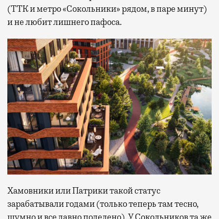
(ТТК и метро «Сокольники» рядом, в паре минут)
и не любит лишнего пафоса.
Хамовники или Патрики такой статус
зарабатывали годами (только теперь там тесно,
шумно и все давно поделено). У Сокольников та же