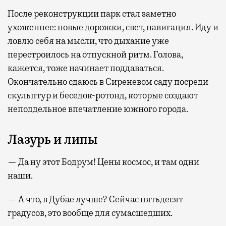
После реконструкции парк стал заметно
ухоженнее: новые дорожки, свет, навигация. Иду и
ловлю себя на мысли, что дыхание уже
перестроилось на отпускной ритм. Голова,
кажется, тоже начинает поддаваться.
Окончательно сдаюсь в Сиреневом саду посреди
скульптур и беседок-ротонд, которые создают
неподдельное впечатление южного города.
Лазурь и липы
— Да ну этот Бодрум! Цены космос, и там одни
наши.
— А что, в Дубае лучше? Сейчас пятьдесят
градусов, это вообще для сумасшедших.