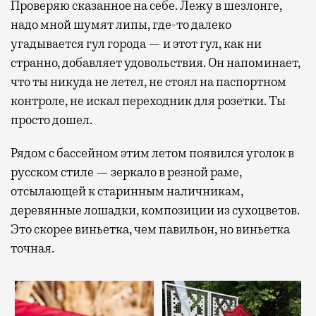
Проверяю сказанное на себе. Лежу в шезлонге,
надо мной шумят липы, где-то далеко
угадывается гул города — и этот гул, как ни
странно, добавляет удовольствия. Он напоминает,
что ты никуда не летел, не стоял на паспортном
контроле, не искал переходник для розетки. Ты
просто дошел.
Рядом с бассейном этим летом появился уголок в
русском стиле — зеркало в резной раме,
отсылающей к старинным наличникам,
деревянные лошадки, композиции из сухоцветов.
Это скорее виньетка, чем павильон, но виньетка
точная.