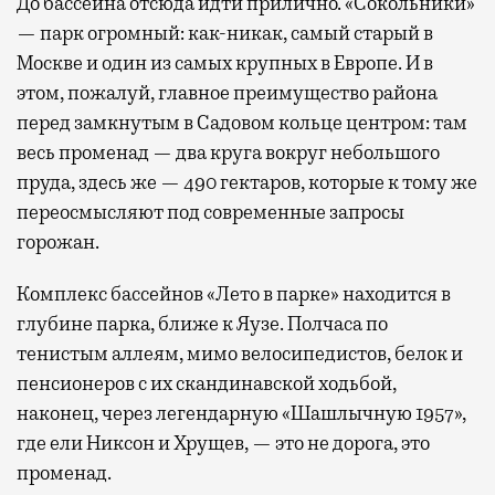
До бассейна отсюда идти прилично. «Сокольники»
— парк огромный: как-никак, самый старый в
Москве и один из самых крупных в Европе. И в
этом, пожалуй, главное преимущество района
перед замкнутым в Садовом кольце центром: там
весь променад — два круга вокруг небольшого
пруда, здесь же — 490 гектаров, которые к тому же
переосмысляют под современные запросы
горожан.
Комплекс бассейнов «Лето в парке» находится в
глубине парка, ближе к Яузе. Полчаса по
тенистым аллеям, мимо велосипедистов, белок и
пенсионеров с их скандинавской ходьбой,
наконец, через легендарную «Шашлычную 1957»,
где ели Никсон и Хрущев, — это не дорога, это
променад.