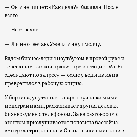
— Он мне пишет: «Как дела?» Как дела! После
всего.
— Не отвечай.
— Я и не отвечаю. Уже 14 минут молчу.
Рядом бизнес-леди с ноутбуком в правой руке и
телефоном в левой правит презентацию. Wi-Fi
здесь дают по запросу — офис у воды из мема
превратился в рабочую опцию.
У бортика, укутанная в парео с узнаваемыми
монограммами, расхаживает другая деловая
бизнесвумен с телефоном. За ее разговором с
агентом прислушивается половина бассейна:
смотрела три района, и Сокольники выиграли с