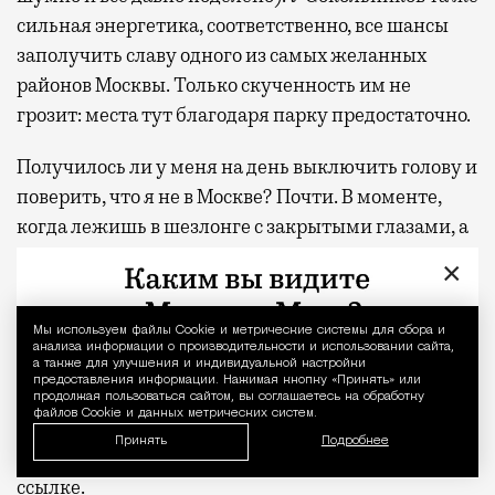
сильная энергетика, соответственно, все шансы
заполучить славу одного из самых желанных
районов Москвы. Только скученность им не
грозит: места тут благодаря парку предостаточно.
Получилось ли у меня на день выключить голову и
поверить, что я не в Москве? Почти. В моменте,
когда лежишь в шезлонге с закрытыми глазами, а
сосны шумят где-то наверху, разница между
×
отпуском и обычным вторником действительно
стирается. Домой я вернулась пешком, а не через
Мы используем файлы Сookie и метрические системы для сбора и
Уведомление 
аэропорт, но ощущение осталось то же — будто
анализа информации о производительности и использовании сайта,
а также для улучшения и индивидуальной настройки
только что откуда-то издалека приехала
предоставления информации. Нажимая кнопку «Принять» или
продолжая пользоваться сайтом, вы соглашаетесь на обработку
отдохнувшей.
файлов Cookie и данных метрических систем.
Принять
Подробнее
С проектной декларацией можно ознакомиться по
ссылке
.