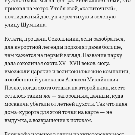
нужно толкаться на центральной аллее с теми, кто
приехал на метро. У тебя свой, «калиточный»,
почти дачный доступ через тихую и зеленую
улицу Шумкина.
Кстати, про дачи. Сокольники, если разобраться,
для курортной легенды подходят даже больше,
чем кажется на первый взгляд. Название парку
дала соколиная охота XV−XVII веков: сюда
выезжали царские и великокняжеские компании,
а особенно ей увлекался Алексей Михайлович.
Позже, когда охота отошла на второй план, место
осталось таким же — загородным, дачным, куда
москвичи убегали от летней духоты. Так что идея
дома-курорта для этой точки на карте — не
выдумка, а возвращение к истокам.
Беру кофе навынос в одном из хипстерских мест