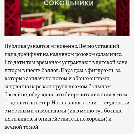
Публика узнается мгновенно. Вечно уставший
папа дрейфует на надувном розовом фламинго.
Его дети тем временем устраивают в детской зоне
шторм в шесть баллов. Пара дам с фигурами, за
которые заплачено потом и абонементами,
медленно нарезает круги в самом большом
бассейне, обсуждая, что биоревитализация летом
— деньги на ветер. На лежаках в тени — студентки
с местными лимонадами (их в меню тут больше
пяти видов, и они действительно хороши) и
вечной темой: