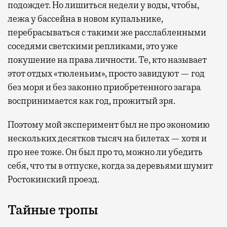
подождет. Но лишиться недели у воды, чтобы,
лежа у бассейна в новом купальнике,
перебрасываться с такими же расслабленными
соседями светскими репликами, это уже
покушение на права личности. Те, кто называет
этот отдых «тюленьим», просто завидуют — год
без моря и без законно приобретенного загара
воспринимается как год, прожитый зря.
Поэтому мой эксперимент был не про экономию
нескольких десятков тысяч на билетах — хотя и
про нее тоже. Он был про то, можно ли убедить
себя, что ты в отпуске, когда за деревьями шумит
Ростокинский проезд.
Тайные тропы