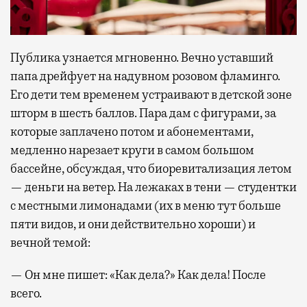
Публика узнается мгновенно. Вечно уставший
папа дрейфует на надувном розовом фламинго.
Его дети тем временем устраивают в детской зоне
шторм в шесть баллов. Пара дам с фигурами, за
которые заплачено потом и абонементами,
медленно нарезает круги в самом большом
бассейне, обсуждая, что биоревитализация летом
— деньги на ветер. На лежаках в тени — студентки
с местными лимонадами (их в меню тут больше
пяти видов, и они действительно хороши) и
вечной темой:
— Он мне пишет: «Как дела?» Как дела! После
всего.