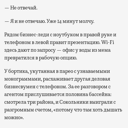
— Не отвечай.
— Я и не отвечаю. Уже 14 минут молчу.
Рядом бизнес-леди с ноутбуком в правой руке и
телефоном в левой правит презентацию. Wi-Fi
здесь дают по запросу — офис у воды из мема
превратился в рабочую опцию.
У бортика, укутанная в парео с узнаваемыми
монограммами, расхаживает другая деловая
бизнесвумен с телефоном. За ее разговором с
агентом прислушивается половина бассейна:
смотрела три района, и Сокольники выиграли с
разгромным счетом, «потому что там хоть дышать
можно».