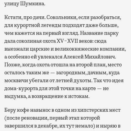
улицу Шумкина.
Кстати, про дачи. Сокольники, если разобраться,
для курортной легенды подходят даже больше,
чем кажется на первый взгляд. Название парку
дала соколиная охота XV−XVII веков: сюда
выезжали царские и великокняжеские компании,
а особенно ей увлекался Алексей Михайлович.
Позже, когда охота отошла на второй план, место
осталось таким же — загородным, дачным, куда
москвичи убегали от летней духоты. Так что идея
дома-курорта для этой точки на карте — не
выдумка, а возвращение к истокам.
Беру кофе навынос в одном из хипстерских мест
(после реновации, первый этап которой
завершился в декабре, их тут немало) и ныряю в