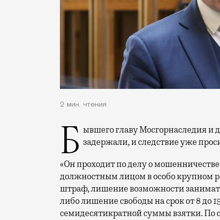
2 мин. чтения
Бывшего главу Мосгорнаследия и департамента культуры Александра Кибовского
задержали, и следствие уже проси
«Он проходит по делу о мошенничестве 
должностным лицом в особо крупном раз
штраф, лишение возможности занимать
либо лишение свободы на срок от 8 до 1
семидесятикратной суммы взятки. По 