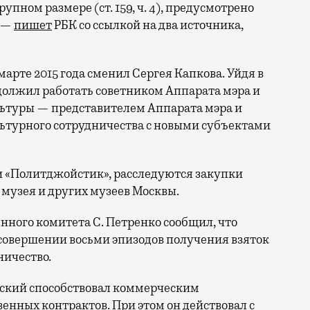
упном размере (ст. 159, ч. 4), предусмотрено
, —
пишет
РБК со ссылкой на два источника,
марте 2015 года сменил Сергея Капкова. Уйдя в
одолжил работать советником Аппарата мэра и
льтуры — представителем Аппарата мэра и
льтурного сотрудничества с новыми субъектами
и «Политджойстик», расследуются закупки
музея и других музеев Москвы.
ного комитета С. Петренко сообщил, что
совершении восьми эпизодов получения взяток
ничество.
вский способствовал коммерческим
енных контрактов. При этом он действовал с