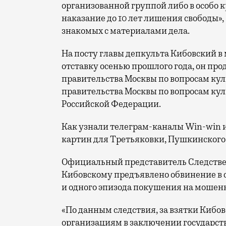
организованной группой либо в особо кр
наказание до 10 лет лишения свободы»
знакомых с материалами дела.
На посту главы депкульта Кибовский в 
отставку осенью прошлого года, он пр
правительства Москвы по вопросам ку
правительства Москвы по вопросам ку
Российской Федерации.
Как узнали телеграм-каналы Win-win 
картин для Третьяковки, Пушкинского 
Официальный представитель Следствен
Кибовскому предъявлено обвинение в 
и одного эпизода покушения на мошен
«По данным следствия, за взятки Кибо
организациям в заключении государств