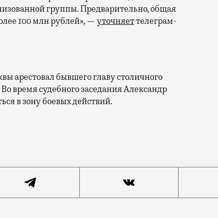
низованной группы. Предварительно, общая
олее 100 млн рублей», —
уточняет
телеграм-
вы арестовал бывшего главу столичного
 Во время судебного заседания Александр
ься в зону боевых действий.
амента культуры Александра Кибовского задержали, и