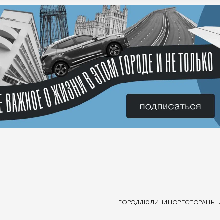
ГОРОД
ЛЮДИ
КИНО
РЕСТОРАНЫ 