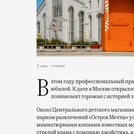
2 мин. чтения
В этом году профессиональный праздник День строителя отмечает 70-летний
юбилей. К дате в Москве открыло
познакомят горожан с историей 
Около Центрального детского магазина 
парком развлечений «Остров Мечты» у
миниатюрными копиями известных мос
стрелой крана с помощью джойстика, а