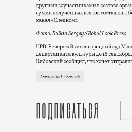
другими соучастниками в составе орга
сумма полученных взяток составляет б
канал «Следком».
Фото: Bulkin Sergey/Global Look Press
UPD: Вечером Замоскворецкий суд Моск
департамента культуры до 16 сентября.
Кибовский сообщил, что хочет отправит
Бывшего главу Мосгорнаследия и департ
Александр Кибовский
Подписаться