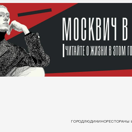
ГОРОД
ЛЮДИ
КИНО
РЕСТОРАНЫ 