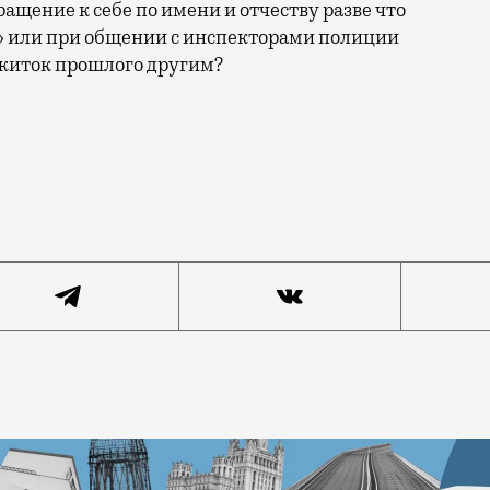
ащение к себе по имени и отчеству разве что
» или при общении с инспекторами полиции
ежиток прошлого другим?
дут иметь «законной силы». Если вы смотрели до конц