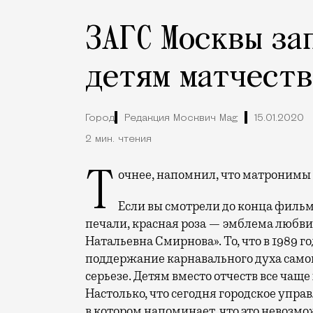
ЗАГС Москвы за
детям матчеств
Город
Редакция Москвич Mag
15.01.2020
2 мин. чтения
Точнее, напомнил, что матронимы 
Если вы смотрели до конца фильм
печали, красная роза — эмблема любви»
Натальевна Смирнова». То, что в 1989 г
поддержание карнавального духа самой
серьезе. Детям вместо отчеств все чаще
Настолько, что сегодня городское упр
в котором напоминает, что это невозм