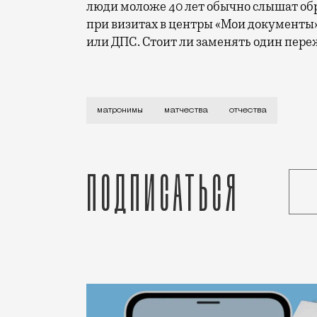
люди моложе 40 лет обычно слышат обр
при визитах в центры «Мои документы
или ДПС. Стоит ли заменять один пер
Точнее, напомнил, что матронимы не бу
матронимы
матчества
отчества
Подписаться
Статья
Редакция Москвич Mag
Город