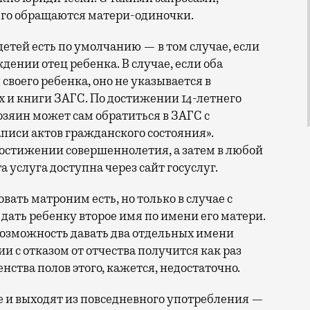
сего обращаются матери-одиночки.
 детей есть по умолчанию — в том случае, если
ждении отец ребенка. В случае, если оба
своего ребенка, оно не указывается в
х и книги ЗАГС. По достижении 14-летнего
озяин может сам обратиться в ЗАГС с
писи актов гражданского состояния».
остижении совершеннолетия, а затем в любой
услуга доступна через сайт госуслуг.
вать матроним есть, но только в случае с
дать ребенку второе имя по имени его матери.
 возможность давать два отдельных имени
и с отказом от отчества получится как раз
нства полов этого, кажется, недостаточно.
е и выходят из повседневного употребления —