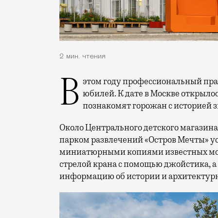
2 мин. чтения
В этом году профессиональный праздник День строителя отмечает 70-летний
юбилей. К дате в Москве открыло
познакомят горожан с историей 
Около Центрального детского магазина 
парком развлечений «Остров Мечты» у
миниатюрными копиями известных мос
стрелой крана с помощью джойстика, а
информацию об истории и архитектурн