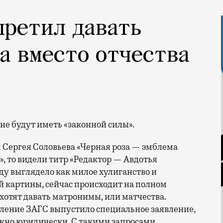
претил давать
а вместо отчества
не будут иметь «законной силы».
 Сергея Соловьева «Черная роза — эмблема
, то видели титр «Редактор — Авдотья
оду выглядело как милое хулиганство и
 картины, сейчас происходит на полном
 хотят давать матронимы, или матчества.
авление ЗАГС выпустило специальное заявление,
ожно юридически. С такими запросами,