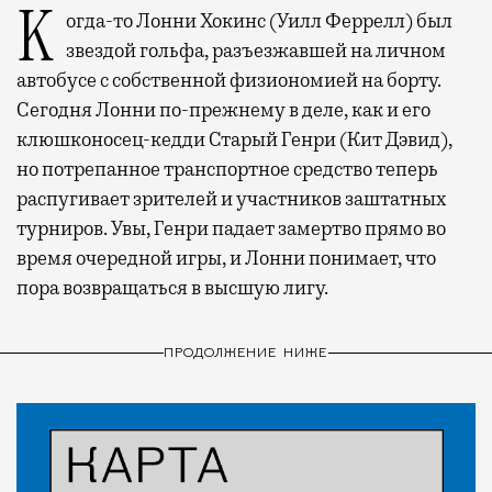
Когда-то Лонни Хокинс (Уилл Феррелл) был
звездой гольфа, разъезжавшей на личном
автобусе с собственной физиономией на борту.
Сегодня Лонни по-прежнему в деле, как и его
клюшконосец-кедди Старый Генри (Кит Дэвид),
но потрепанное транспортное средство теперь
распугивает зрителей и участников заштатных
турниров. Увы, Генри падает замертво прямо во
время очередной игры, и Лонни понимает, что
пора возвращаться в высшую лигу.
ПРОДОЛЖЕНИЕ НИЖЕ