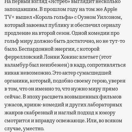
На первый взгляд «Ястреб» выглядит несколько
запоздавшим. В прошлом году на том же Apple
TV+ вышел «Король гольфа» с Оуэном Уилсоном,
который завоевал публику и обеспечил сериалу
продление на второй сезон. Одной комедии про
гольф миру должно быть достаточно, но не тут-то
было. Беспардонной энергии, с которой
феррелловский Лонни Хокинс влетает (этот
каламбур был неизбежен) в кадр, сопротивляться
никак невозможно. Это актер сумасшедшей
органики, который, подобно своему герою, уверен
в том, что он именно то, что нужно миру прямо
сейчас. В эпоху расцвета возвышенных фильмов
ужасов, кринж-комедий и других лабораторных
жанров скабрезный и наглый подход к юмору
смотрится и вправду освежающе. Или, во всяком
случае, уместно.