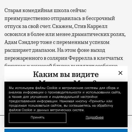
Старая комедийная школа сейчас
преимущественно отправилась в бессрочный
отпуск за свой счет. Скажем, Стив Каррелл
освоился в более или менее драматических ролях,
Адам Сэндлер тоже с переменным успехом
расширяет диапазон. На этом фоне выход
пережаренного в солярии Феррелла в клетчатых
брючках и женской блузке выглядит особенно
×
эффектно. В «Ястребе» почти нарочито не звучит
ни одна повесточная тема, однако герой слишком
уж похож на действующего президента США,
Мы используем файлы Сookie и метрические системы для сбора и
Уведомление 
анализа информации о производительности и использовании сайта,
чтобы записать авторов в эскаписты.
а также для улучшения и индивидуальной настройки
предоставления информации. Нажимая кнопку «Принять» или
продолжая пользоваться сайтом, вы соглашаетесь на обработку
файлов Cookie и данных метрических систем.
ПРОДОЛЖЕНИЕ НИЖЕ
Принять
Подробнее