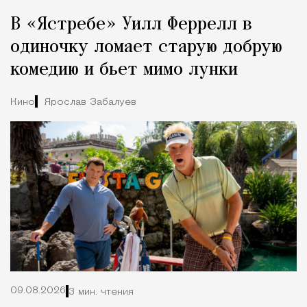
Tcпециальный проектКаждый москвич знает — отпуск нач
В «Ястребе» Уилл Феррелл в
одиночку ломает старую добрую
комедию и бьет мимо лунки
Кино
Ярослав Забалуев
09.08.2026
3 мин. чтения