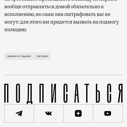
вообще отправляться домой обязательно к
исполнению, но сами они оштрафовать вас не
могут: для этого им придется вызвать на подмогу
полицию.
Не бойтесь — их полномочия примерно равны тем, ка
казаки в парках
патрули