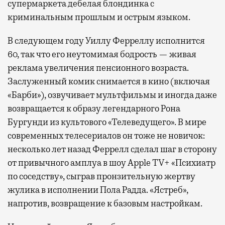
супермаркета дебелая блондинка с
окна за тем, как взлетают и садятся
криминальным прошлым и острым языком.
самолеты. В Москве нет недостатка
в лаунжах. В аэропортах их обычно
В следующем году Уиллу Ферреллу исполнится
несколько — в разных зонах воздушных
60, так что его неутомимая бодрость — живая
гаваней. На некоторых вокзалах — тоже.
реклама увеличения пенсионного возраста.
Лаунжи доступны на Ленинградском,
Заслуженный комик снимается в кино (включая
Павелецком, Казанском, Ярославском
«Барби»), озвучивает мультфильмы и иногда даже
и Курском вокзалах.
Попасть в бизнес-залы
возвращается к образу легендарного Рона
могут держатели карт Mir Supreme. Причем
Бургунди из культового «Телеведущего». В мире
не только в столице. Всего доступно более
современных телесериалов он тоже не новичок:
1000 бизнес-залов по всему миру.
несколько лет назад Феррелл сделал шаг в сторону
от привычного амплуа в шоу Apple TV+ «Психиатр
по соседству», сыграв пронзительную жертву
жулика в исполнении Пола Радда. «Ястреб»,
напротив, возвращение к базовым настройкам.