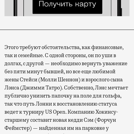
Современный путешественник часто берет
Этого требуют обстоятельства, как финансовые,
с собой не только чемодан, но и ноутбук.
так и семейные. С одной стороны, он по уши в
А ожидание рейса все чаще превращается
долгах, с другой — необходимо вернуть уважение
не в потерянное время, а в возможность
без пяти минут бывшей, но все еще любимой
спокойно закончить дела или спланировать
жены Стейси (Молли Шеннон) и взрослого сына
активности в путешествии, например
Лэнса (Джимми Татро). Собственно, Лэнс мечтает
забронировать нужные билеты и рестораны.
публично унизить папочку на поле для гольфа,
так что путь Лонни к восстановлению статуса
ведет к турниру US Open. Компанию Хокинсу-
Бизнес-зал становится местом, где можно
старшему составит новая кедди Сэм (Форчун
провести переговоры, поработать или просто
Феймстер) — найденная им на парковке у
выпить кофе, наблюдая сквозь панорамные