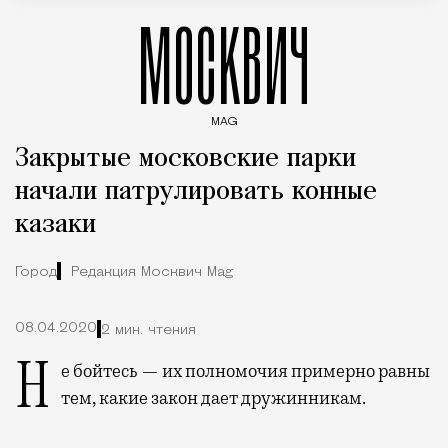
МОСКВИЧ
MAG
Введите ключевые слова для поиска статей
Закрытые московские парки
начали патрулировать конные
казаки
Город
Редакция Москвич Mag
08.04.2020
2 мин. чтения
Не бойтесь — их полномочия примерно равны
тем, какие закон дает дружинникам.