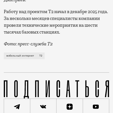
Работу над проектом Т2 начал в декабре 2025 года.
За несколько месяцев специалисты компании
провели технические мероприятия на шести
тысячах базовых станциях.
Фото: пресс-служба Т2
Мобильный оператор Т2 завершил работы по увеличе
мобильный интернет
Т2