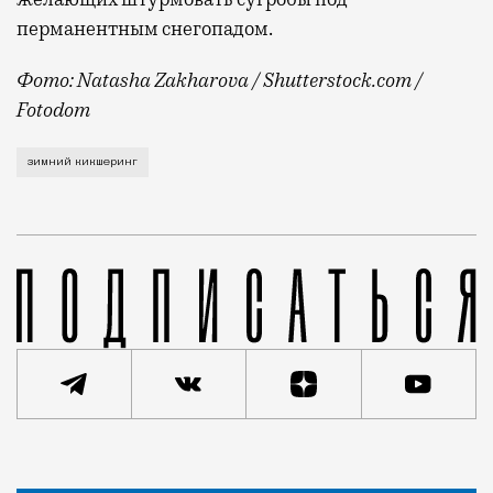
перманентным снегопадом.
Фото: Natasha Zakharova / Shutterstock.com /
Fotodom
Об этом рассказал на Международном евразийском фо
зимний кикшеринг
Статья
Кирилл Романов