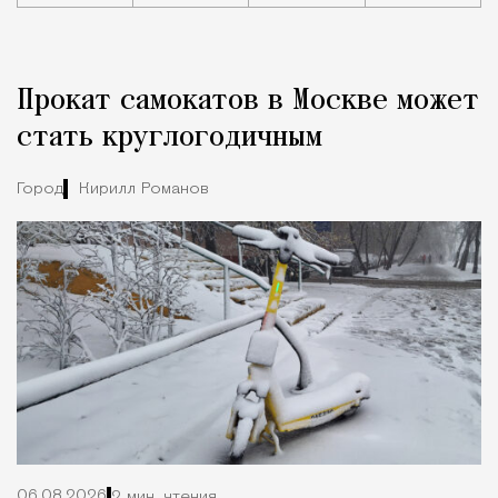
Реклама
Редакция Москвич Mag
Прокат самокатов в Москве может
Город
стать круглогодичным
Город
Кирилл Романов
06.08.2026
2 мин. чтения