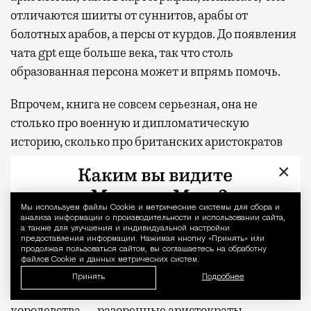
отличаются шииты от суннитов, арабы от
болотных арабов, а персы от курдов. До появления
чата gpt еще больше века, так что столь
образованная персона может и впрямь помочь.
Впрочем, книга не совсем серьезная, она не
столько про военную и дипломатическую
историю, сколько про британских аристократов
вроде Гертруды Белл или Лоуренса Аравийского,
×
которые жили то веселой, то грустной, но полной
приключений жизнью. Вот типичная цитата:
Мы используем файлы Сookie и метрические системы для сбора и
Уведомление 
«Замки его (Лоуренса Аравийского) очаровали, а
анализа информации о производительности и использовании сайта,
а также для улучшения и индивидуальной настройки
вот французы запомнились как лавочники,
предоставления информации. Нажимая кнопку «Принять» или
продолжая пользоваться сайтом, вы соглашаетесь на обработку
юристы и приземленные мелкие буржуа.
файлов Cookie и данных метрических систем.
Гертруда считала их развратными наглецами,
Принять
Подробнее
неспроста ведь отъявленные негодяи британского
королевства — разоренные аристократы,