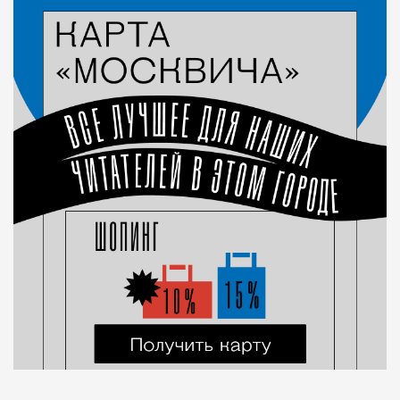
Город