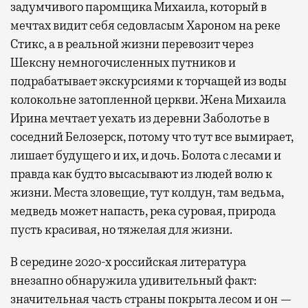
задумчивого паромщика Михаила, который в
мечтах видит себя седовласым Хароном на реке
Стикс, а в реальной жизни перевозит через
Шексну немногочисленных путников и
подрабатывает экскурсиями к торчащей из воды
колокольне затопленной церкви. Жена Михаила
Ирина мечтает уехать из деревни Заболотье в
соседний Белозерск, потому что тут все вымирает,
лишает будущего и их, и дочь. Болота с лесами и
правда как будто высасывают из людей волю к
жизни. Места зловещие, тут колдун, там ведьма,
медведь может напасть, река суровая, природа
пусть красивая, но тяжелая для жизни.
В середине 2020-х российская литература
внезапно обнаружила удивительный факт:
значительная часть страны покрыта лесом и он —