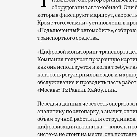
Т2 развивает решения для автомобильной отрасли и начал сотрудничество с
оборудования автомобилей. Они 
которые фиксируют маршрут, скорость 
Кроме того, «симки» установлены в п
«Подключенный автомобиль», собираю
транспортного средства.
«Цифровой мониторинг транспорта дел
Компания получает прозрачную картину
как она используется и когда требует в
контроль регулярных выездов и маршру
обслуживание и проводить часть работ
«Москва» Т2 Равиль Хайбуллин.
Передача данных через сеть оператор
аналитику по автопарку, а значит, оп
объем ручной работы для сотрудников
цифровизация автопарка — ключ к про
система не стоит на месте: она постоя