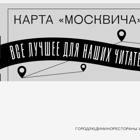
ГОРОД
ЛЮДИ
КИНО
РЕСТОРАНЫ 