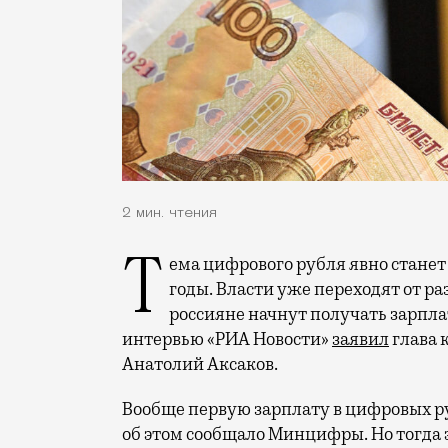
2 мин. чтения
Тема цифрового рубля явно станет одной из главных финансовых в ближайшие
годы. Власти уже переходят от раз
россияне начнут получать зарпла
интервью «РИА Новости»
заявил
глава 
Анатолий Аксаков.
Вообще первую зарплату в цифровых ру
об этом сообщало Минцифры. Но тогда 