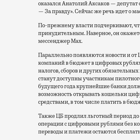
оказался Анатолий Аксаков — депутат
— За правду». Сейчас же речь идет о м
По-прежнему власти подчеркивают, что
принудительным. Наверное, он окажетс
мессенджер Max.
Параллельно появляются новости и от 
компаний в бюджет в цифровых рублях 
налогов, сборов и других обязательных
станут доступны участникам пилотного 
будущего года крупнейшие банки дол
возможность открывать кошельки цифр
средствами, в том числе платить в бюд
Также ЦБ продлил льготный период до 
операции с цифровыми рублями без ком
переводы и платежи остаются бесплат